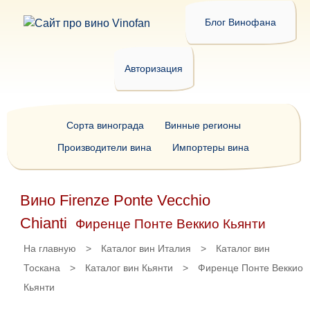
Блог Винофана
Авторизация
Сорта винограда
Винные регионы
Производители вина
Импортеры вина
Вино Firenze Ponte Vecchio
Chianti
Фиренце Понте Веккио Кьянти
На главную
>
Каталог вин Италия
>
Каталог вин
Тоскана
>
Каталог вин Кьянти
>
Фиренце Понте Веккио
Кьянти