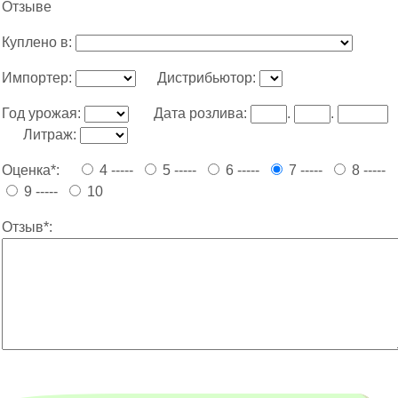
Отзыве
Куплено в:
Импортер:
Дистрибьютор:
Год урожая:
Дата розлива:
.
.
Литраж:
Оценка*:
4 -----
5 -----
6 -----
7 -----
8 -----
9 -----
10
Отзыв*: