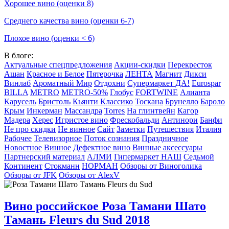
Хорошее вино (оценки 8)
Среднего качества вино (оценки 6-7)
Плохое вино (оценки < 6)
В блоге:
Актуальные спецпредложения
Акции-скидки
Перекресток
Ашан
Красное и Белое
Пятерочка
ЛЕНТА
Магнит
Дикси
Винлаб
Ароматный Мир
Отдохни
Супермаркет ДА!
Eurospar
BILLA
METRO
METRO-50%
Глобус
FORTWINE
Алианта
Карусель
Бристоль
Кьянти Классико
Тоскана
Брунелло
Бароло
Крым
Инкерман
Массандра
Torres
На глинтвейн
Кагор
Мадера
Херес
Игристое вино
Фрескобальди
Антинори
Банфи
Не про скидки
Не винное
Сайт
Заметки
Путешествия
Италия
Рабочее
Телевизорное
Поток сознания
Праздничное
Новостное
Винное
Дефектное вино
Винные аксессуары
Партнерский материал
АЛМИ
Гипермаркет НАШ
Седьмой
Континент
Стокманн
НОРМАН
Обзоры от Виноголика
Обзоры от JFK
Обзоры от AlexV
Вино российское Роза Тамани Шато
Тамань Fleurs du Sud 2018