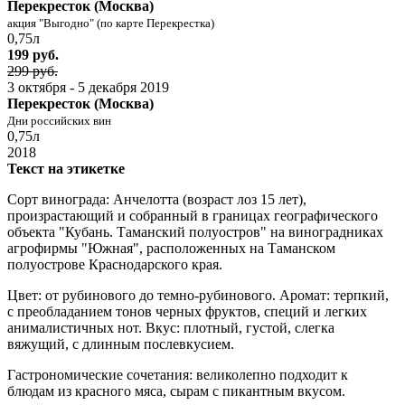
Перекресток (Москва)
акция "Выгодно" (по карте Перекрестка)
0,75л
199 руб.
299 руб.
3 октября - 5 декабря 2019
Перекресток (Москва)
Дни российских вин
0,75л
2018
Текст на этикетке
Сорт винограда: Анчелотта (возраст лоз 15 лет),
произрастающий и собранный в границах географического
объекта "Кубань. Таманский полуостров" на виноградниках
агрофирмы "Южная", расположенных на Таманском
полуострове Краснодарского края.
Цвет: от рубинового до темно-рубинового. Аромат: терпкий,
с преобладанием тонов черных фруктов, специй и легких
анималистичных нот. Вкус: плотный, густой, слегка
вяжущий, с длинным послевкусием.
Гастрономические сочетания: великолепно подходит к
блюдам из красного мяса, сырам с пикантным вкусом.