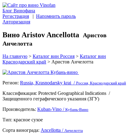
Блог Винофана
Регистрация
|
Напомнить пароль
Авторизация
Вино Aristov Ancellotta
Аристов
Анчелотта
На главную
>
Каталог вин Россия
>
Каталог вин
Краснодарский край
>
Аристов Анчелотта
Регион:
Russia, Krasnodarsky krai /
Россия, Краснодарский край
Классификация:
Protected Geographical Indications
/
Защищенного геграфического указания (ЗГУ)
Производитель:
Kuban-Vino /
Кубань-Вино
Тип:
красное сухое
Сорта винограда:
Ancellotta /
Анчелотта