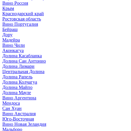
Вино Россия
Крым
Краснодарский край
Ростовская область
Вино Португалия
Бейраш
Дору
Мадейра
Вино Чили
Аконкагуа
Долина Касабланка
Долина Сан Антонио
Долина Лимари
Центральная Долина
Долина Рапель
Долина Колчагуа
Долина Майпо
Долина Мауле
Вино Аргентина
Мендоса
Сан Хуан
Вино Австралия
Юго-Восточная
Вино Новая Зеландия
Мальборо