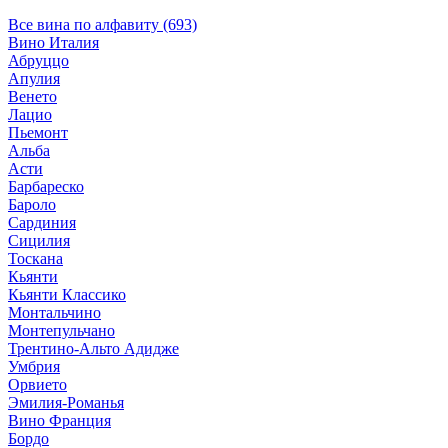
Все вина по алфавиту (693)
Вино Италия
Абруццо
Апулия
Венето
Лацио
Пьемонт
Альба
Асти
Барбареско
Бароло
Сардиния
Сицилия
Тоскана
Кьянти
Кьянти Классико
Монтальчино
Монтепульчано
Трентино-Альто Адидже
Умбрия
Орвието
Эмилия-Романья
Вино Франция
Бордо