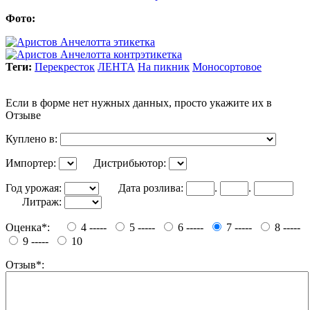
Фото:
Теги:
Перекресток
ЛЕНТА
На пикник
Моносортовое
Если в форме нет нужных данных, просто укажите их в
Отзыве
Куплено в:
Импортер:
Дистрибьютор:
Год урожая:
Дата розлива:
.
.
Литраж:
Оценка*:
4 -----
5 -----
6 -----
7 -----
8 -----
9 -----
10
Отзыв*: