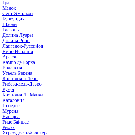
Грав
Медок
Сент-Эмильон
Бургундия
Шабли
Гасконь
Долина Луары
Долина Роны
Лангедок-Руссийон
Вино Испания
Арагон
Кампо де Борха
Валенсия
Утьель-Рекена
Кастилия и Леон
Рибера-дель-Дуэро
Руэда
Кастилия Ла Манча
Каталония
Пенедес
Мурсия
Наварра
Риас Байшас
Риоха
Херес-де-ла-Фронтера