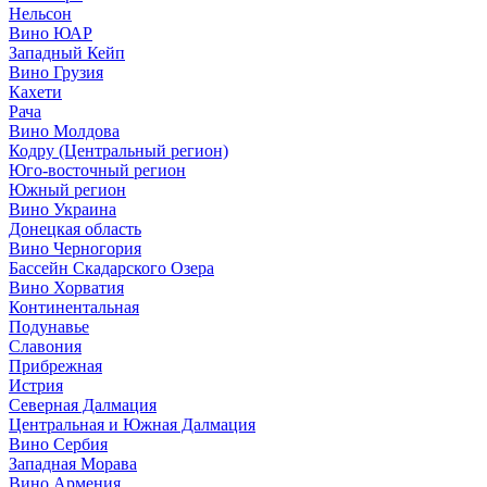
Нельсон
Вино ЮАР
Западный Кейп
Вино Грузия
Кахети
Рача
Вино Молдова
Кодру (Центральный регион)
Юго-восточный регион
Южный регион
Вино Украина
Донецкая область
Вино Черногория
Бассейн Скадарского Озера
Вино Хорватия
Континентальная
Подунавье
Славония
Прибрежная
Истрия
Северная Далмация
Центральная и Южная Далмация
Вино Сербия
Западная Морава
Вино Армения