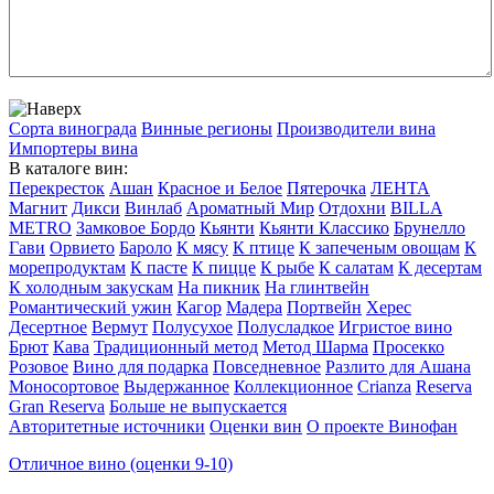
Сорта винограда
Винные регионы
Производители вина
Импортеры вина
В каталоге вин:
Перекресток
Ашан
Красное и Белое
Пятерочка
ЛЕНТА
Магнит
Дикси
Винлаб
Ароматный Мир
Отдохни
BILLA
METRO
Замковое Бордо
Кьянти
Кьянти Классико
Брунелло
Гави
Орвието
Бароло
К мясу
К птице
К запеченым овощам
К
морепродуктам
К пасте
К пицце
К рыбе
К салатам
К десертам
К холодным закускам
На пикник
На глинтвейн
Романтический ужин
Кагор
Мадера
Портвейн
Херес
Десертное
Вермут
Полусухое
Полусладкое
Игристое вино
Брют
Кава
Традиционный метод
Метод Шарма
Просекко
Розовое
Вино для подарка
Повседневное
Разлито для Ашана
Моносортовое
Выдержанное
Коллекционное
Crianza
Reserva
Gran Reserva
Больше не выпускается
Авторитетные источники
Оценки вин
О проекте Винофан
Отличное вино (оценки 9-10)