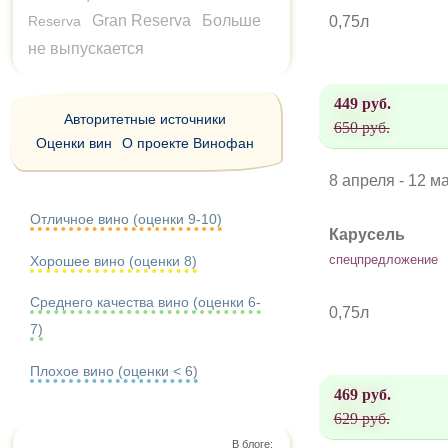
Gran Reserva
Больше
Reserva
0,75л
не выпускается
449 руб.
Авторитетные источники
650 руб.
Оценки вин
О проекте Винофан
8 апреля - 12 м
Отличное вино (оценки 9-10)
Карусель
спецпредложение
Хорошее вино (оценки 8)
Среднего качества вино (оценки 6-
0,75л
7)
Плохое вино (оценки < 6)
469 руб.
629 руб.
В блоге: