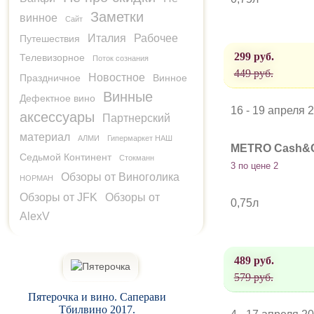
Заметки
винное
Сайт
Италия
Рабочее
Путешествия
299 руб.
Телевизорное
Поток сознания
449 руб.
Новостное
Праздничное
Винное
Винные
Дефектное вино
16 - 19 апреля 
аксессуары
Партнерский
материал
АЛМИ
Гипермаркет НАШ
METRO Cash&C
Седьмой Континент
Стокманн
3 по цене 2
Обзоры от Виноголика
НОРМАН
Обзоры от JFK
Обзоры от
0,75л
AlexV
489 руб.
579 руб.
Пятерочка и вино. Саперави
Тбилвино 2017.