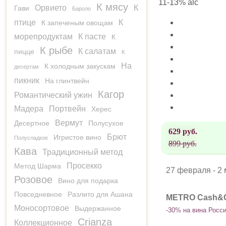
11-13% alc
К мясу
Орвието
К
Гави
Бароло
птице
К
К запеченым овощам
морепродуктам
К пасте
К
К рыбе
К салатам
пицце
К
На
К холодным закускам
десертам
пикник
На глинтвейн
Кагор
Романтический ужин
Мадера
Портвейн
Херес
Вермут
Десертное
Полусухое
629 руб.
Брют
Игристое вино
Полусладкое
899 руб.
Кава
Традиционный метод
Просекко
Метод Шарма
27 февраля - 2
Розовое
Вино для подарка
Повседневное
Разлито для Ашана
METRO Cash&C
Моносортовое
Выдержанное
-30% на вина Росс
Crianza
Коллекционное