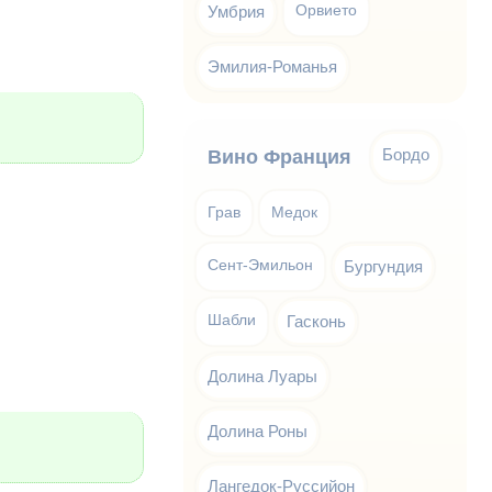
Умбрия
Орвието
Эмилия-Романья
Бордо
Вино Франция
Грав
Медок
Сент-Эмильон
Бургундия
Шабли
Гасконь
Долина Луары
Долина Роны
Лангедок-Руссийон