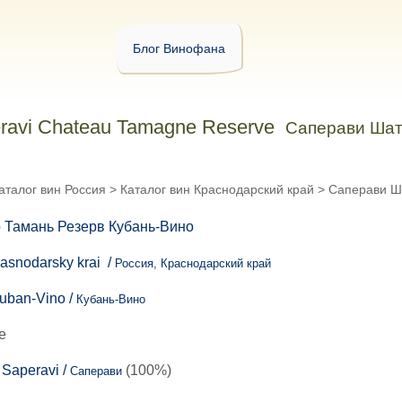
Блог Винофана
ravi Chateau Tamagne Reserve
Саперави Шат
аталог вин Россия
>
Каталог вин Краснодарский край
>
Саперави Ша
rasnodarsky krai /
Россия, Краснодарский край
uban-Vino /
Кубань-Вино
е
:
Saperavi /
(100%)
Саперави