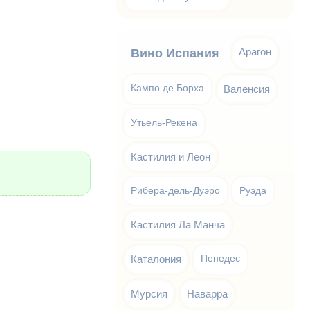
Арагон
Вино Испания
Кампо де Борха
Валенсия
Утьель-Рекена
Кастилия и Леон
Рибера-дель-Дуэро
Руэда
Кастилия Ла Манча
Каталония
Пенедес
Мурсия
Наварра