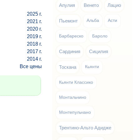
Апулия
Венето
Лацио
2025 г.
Пьемонт
Альба
Асти
2021 г.
2020 г.
2019 г.
Барбареско
Бароло
2018 г.
2017 г.
Сардиния
Сицилия
2014 г.
Все цены
Тоскана
Кьянти
Кьянти Классико
Монтальчино
Монтепульчано
Трентино-Альто Адидже