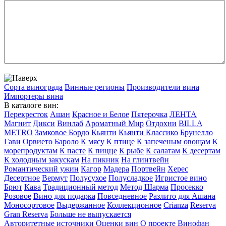
Сорта винограда
Винные регионы
Производители вина
Импортеры вина
В каталоге вин:
Перекресток
Ашан
Красное и Белое
Пятерочка
ЛЕНТА
Магнит
Дикси
Винлаб
Ароматный Мир
Отдохни
BILLA
METRO
Замковое Бордо
Кьянти
Кьянти Классико
Брунелло
Гави
Орвието
Бароло
К мясу
К птице
К запеченым овощам
К
морепродуктам
К пасте
К пицце
К рыбе
К салатам
К десертам
К холодным закускам
На пикник
На глинтвейн
Романтический ужин
Кагор
Мадера
Портвейн
Херес
Десертное
Вермут
Полусухое
Полусладкое
Игристое вино
Брют
Кава
Традиционный метод
Метод Шарма
Просекко
Розовое
Вино для подарка
Повседневное
Разлито для Ашана
Моносортовое
Выдержанное
Коллекционное
Crianza
Reserva
Gran Reserva
Больше не выпускается
Авторитетные источники
Оценки вин
О проекте Винофан