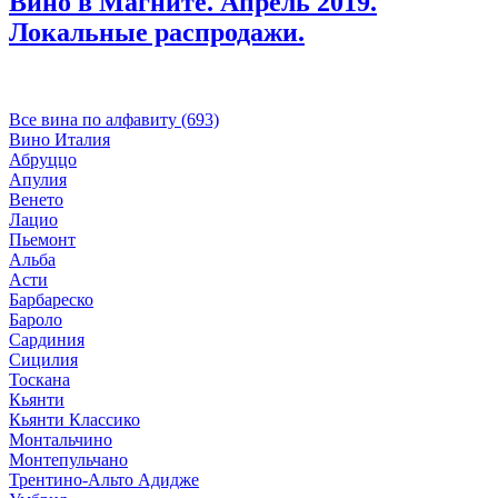
Вино в Магните. Апрель 2019.
Локальные распродажи.
Все вина по алфавиту (693)
Вино Италия
Абруццо
Апулия
Венето
Лацио
Пьемонт
Альба
Асти
Барбареско
Бароло
Сардиния
Сицилия
Тоскана
Кьянти
Кьянти Классико
Монтальчино
Монтепульчано
Трентино-Альто Адидже