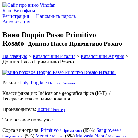
Блог Винофана
Регистрация
|
Напомнить пароль
Авторизация
Вино Doppio Passo Primitivo
Rosato
Доппио Пассо Примитиво Розато
На главную
>
Каталог вин Италия
>
Каталог вин Апулия
>
Доппио Пассо Примитиво Розато
Регион:
Italy, Puglia /
Италия, Апулия
Классификация:
Indicazione geografica tipica (IGT)
/
Географического наименования
Производитель:
Botter /
Боттер
Тип:
розовое полусухое
Сорта винограда:
Primitivo /
(85%)
Sangiovese /
Примитиво
(5%)
Merlot /
(5%)
Malvasia Nera /
Санджовезе
Мерло
Мальвазия