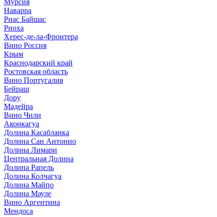
Мурсия
Наварра
Риас Байшас
Риоха
Херес-де-ла-Фронтера
Вино Россия
Крым
Краснодарский край
Ростовская область
Вино Португалия
Бейраш
Дору
Мадейра
Вино Чили
Аконкагуа
Долина Касабланка
Долина Сан Антонио
Долина Лимари
Центральная Долина
Долина Рапель
Долина Колчагуа
Долина Майпо
Долина Мауле
Вино Аргентина
Мендоса