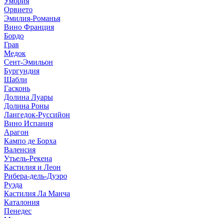
Умбрия
Орвието
Эмилия-Романья
Вино Франция
Бордо
Грав
Медок
Сент-Эмильон
Бургундия
Шабли
Гасконь
Долина Луары
Долина Роны
Лангедок-Руссийон
Вино Испания
Арагон
Кампо де Борха
Валенсия
Утьель-Рекена
Кастилия и Леон
Рибера-дель-Дуэро
Руэда
Кастилия Ла Манча
Каталония
Пенедес