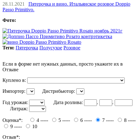
28.11.2021
Пятерочка и вино. Итальянское розовое Doppio
Passo Primitivo.
Фото:
Теги:
Пятерочка
Полусухое
Розовое
Если в форме нет нужных данных, просто укажите их в
Отзыве
Куплено в:
Импортер:
Дистрибьютор:
Год урожая:
Дата розлива:
.
.
Литраж:
Оценка*:
4 -----
5 -----
6 -----
7 -----
8 -----
9 -----
10
Отзыв*: