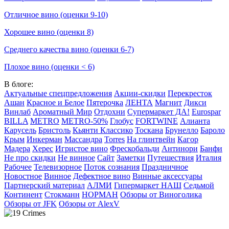
Отличное вино (оценки 9-10)
Хорошее вино (оценки 8)
Среднего качества вино (оценки 6-7)
Плохое вино (оценки < 6)
В блоге:
Актуальные спецпредложения
Акции-скидки
Перекресток
Ашан
Красное и Белое
Пятерочка
ЛЕНТА
Магнит
Дикси
Винлаб
Ароматный Мир
Отдохни
Супермаркет ДА!
Eurospar
BILLA
METRO
METRO-50%
Глобус
FORTWINE
Алианта
Карусель
Бристоль
Кьянти Классико
Тоскана
Брунелло
Бароло
Крым
Инкерман
Массандра
Torres
На глинтвейн
Кагор
Мадера
Херес
Игристое вино
Фрескобальди
Антинори
Банфи
Не про скидки
Не винное
Сайт
Заметки
Путешествия
Италия
Рабочее
Телевизорное
Поток сознания
Праздничное
Новостное
Винное
Дефектное вино
Винные аксессуары
Партнерский материал
АЛМИ
Гипермаркет НАШ
Седьмой
Континент
Стокманн
НОРМАН
Обзоры от Виноголика
Обзоры от JFK
Обзоры от AlexV