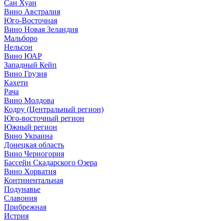
Сан Хуан
Вино Австралия
Юго-Восточная
Вино Новая Зеландия
Мальборо
Нельсон
Вино ЮАР
Западный Кейп
Вино Грузия
Кахети
Рача
Вино Молдова
Кодру (Центральный регион)
Юго-восточный регион
Южный регион
Вино Украина
Донецкая область
Вино Черногория
Бассейн Скадарского Озера
Вино Хорватия
Континентальная
Подунавье
Славония
Прибрежная
Истрия