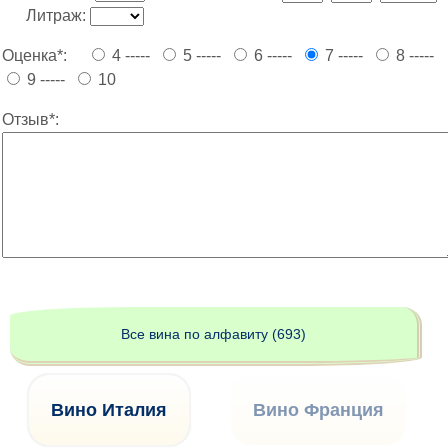
Литраж:
Оценка*:
4 -----
5 -----
6 -----
7 -----
8 -----
9 -----
10
Отзыв*:
Все вина по алфавиту (693)
Вино Италия
Вино Франция