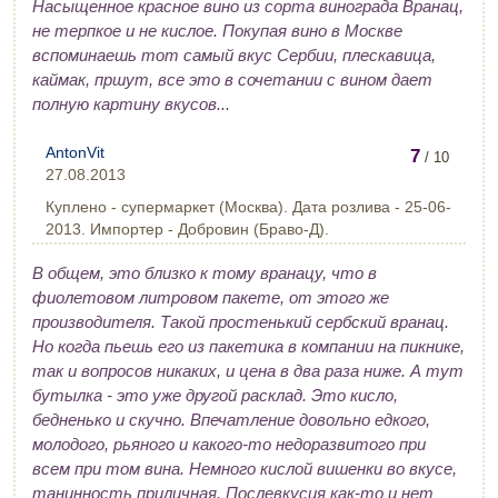
Насыщенное красное вино из сорта винограда Вранац,
не терпкое и не кислое. Покупая вино в Москве
вспоминаешь тот самый вкус Сербии, плескавица,
каймак, пршут, все это в сочетании с вином дает
полную картину вкусов...
AntonVit
7
/ 10
27.08.2013
Куплено - супермаркет (Москва). Дата розлива - 25-06-
2013. Импортер - Добровин (Браво-Д).
В общем, это близко к тому вранацу, что в
фиолетовом литровом пакете, от этого же
производителя. Такой простенький сербский вранац.
Но когда пьешь его из пакетика в компании на пикнике,
так и вопросов никаких, и цена в два раза ниже. А тут
бутылка - это уже другой расклад. Это кисло,
бедненько и скучно. Впечатление довольно едкого,
молодого, рьяного и какого-то недоразвитого при
всем при том вина. Немного кислой вишенки во вкусе,
танинность приличная. Послевкусия как-то и нет