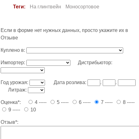
Теги:
На глинтвейн
Моносортовое
Если в форме нет нужных данных, просто укажите их в
Отзыве
Куплено в:
Импортер:
Дистрибьютор:
Год урожая:
Дата розлива:
.
.
Литраж:
Оценка*:
4 -----
5 -----
6 -----
7 -----
8 -----
9 -----
10
Отзыв*: