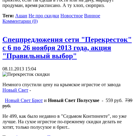
продуман, время расписано. А ту хлоп, сюрприз.
Теги:
Ашан
Не про скидки
Новостное
Винное
Комментарии (0)
Спецпредложения сети "Перекресток"
с 6 по 26 ноября 2013 года, акция
"Правильный выбор"
08.11.2013 15:04
Немного спустили цену на крымское игристое от завода
Новый Свет
-
Новый Свет Брют
и
Новый Свет Полусухое
- 559 руб.
739
руб.
Не 499, как было недавно в "Седьмом Континенте", но уже
лучше. На сухое игристое по-прежнему скидки делать не
хотят, только полусухое и брют..