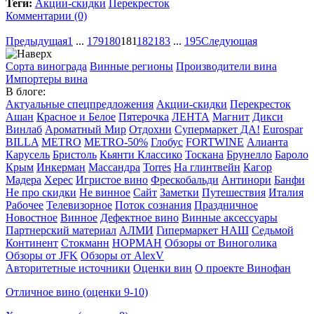
Теги:
Акции-скидки
Перекресток
Комментарии (0)
Предыдущая
1
...
179
180
181
182
183
...
195
Следующая
Сорта винограда
Винные регионы
Производители вина
Импортеры вина
В блоге:
Актуальные спецпредложения
Акции-скидки
Перекресток
Ашан
Красное и Белое
Пятерочка
ЛЕНТА
Магнит
Дикси
Винлаб
Ароматный Мир
Отдохни
Супермаркет ДА!
Eurospar
BILLA
METRO
METRO-50%
Глобус
FORTWINE
Алианта
Карусель
Бристоль
Кьянти Классико
Тоскана
Брунелло
Бароло
Крым
Инкерман
Массандра
Torres
На глинтвейн
Кагор
Мадера
Херес
Игристое вино
Фрескобальди
Антинори
Банфи
Не про скидки
Не винное
Сайт
Заметки
Путешествия
Италия
Рабочее
Телевизорное
Поток сознания
Праздничное
Новостное
Винное
Дефектное вино
Винные аксессуары
Партнерский материал
АЛМИ
Гипермаркет НАШ
Седьмой
Континент
Стокманн
НОРМАН
Обзоры от Виноголика
Обзоры от JFK
Обзоры от AlexV
Авторитетные источники
Оценки вин
О проекте Винофан
Отличное вино (оценки 9-10)