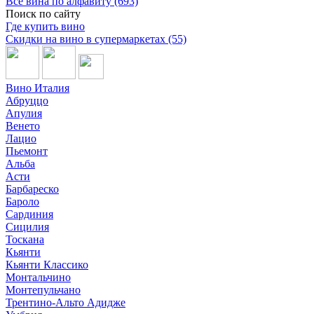
Все вина по алфавиту (693)
Поиск по сайту
Где купить вино
Скидки на вино в супермаркетах (55)
Вино Италия
Абруццо
Апулия
Венето
Лацио
Пьемонт
Альба
Асти
Барбареско
Бароло
Сардиния
Сицилия
Тоскана
Кьянти
Кьянти Классико
Монтальчино
Монтепульчано
Трентино-Альто Адидже