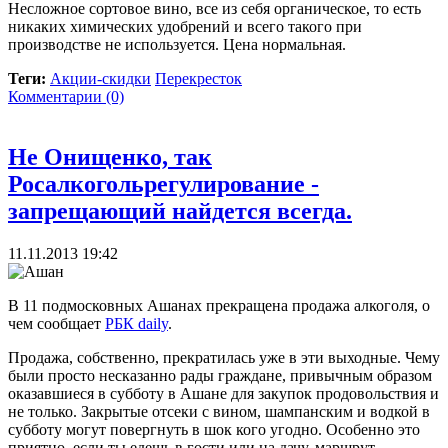
Несложное сортовое вино, все из себя органическое, то есть
никаких химических удобрений и всего такого при
производстве не используется. Цена нормальная.
Теги:
Акции-скидки
Перекресток
Комментарии (0)
Не Онищенко, так
Росалкогольрегулирование -
запрещающий найдется всегда.
11.11.2013 19:42
В 11 подмосковных Ашанах прекращена продажа алкоголя, о
чем сообщает
РБК daily
.
Продажа, собственно, прекратилась уже в эти выходные. Чему
были просто несказанно рады граждане, привычным образом
оказавшиеся в субботу в Ашане для закупок продовольствия и
не только. Закрытые отсеки с вином, шампанским и водкой в
субботу могут повергнуть в шок кого угодно. Особенно это
приятно, если ты едешь в гости или на дачу, маршрут