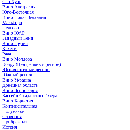
Сан Хуан
Вино Австралия
Юго-Восточная
Вино Новая Зеландия
Мальборо
Нельсон
Вино ЮАР
Западный Кейп
Вино Грузия
Кахети
Рача
Вино Молдова
Кодру (Центральный регион)
Юго-восточный регион
Южный регион
Вино Украина
Донецкая область
Вино Черногория
Бассейн Скадарского Озера
Вино Хорватия
Континентальная
Подунавье
Славония
Прибрежная
Истрия