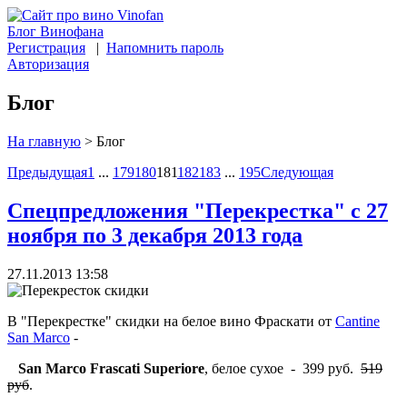
Блог Винофана
Регистрация
|
Напомнить пароль
Авторизация
Блог
На главную
>
Блог
Предыдущая
1
...
179
180
181
182
183
...
195
Следующая
Спецпредложения "Перекрестка" с 27
ноября по 3 декабря 2013 года
27.11.2013 13:58
В "Перекрестке" скидки на белое вино Фраскати от
Cantine
San Marco
-
San Marco Frascati Superiore
, белое сухое - 399 руб.
519
руб
.