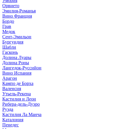
Умбрия
Орвието
Эмилия-Романья
Вино Франция
Бордо
Грав
Медок
Сент-Эмильон
Бургундия
Шабли
Гасконь
Долина Луары
Долина Роны
Лангедок-Руссийон
Вино Испания
Арагон
Кампо де Борха
Валенсия
Утьель-Рекена
Кастилия и Леон
Рибера-дель-Дуэро
Руэда
Кастилия Ла Манча
Каталония
Пенедес