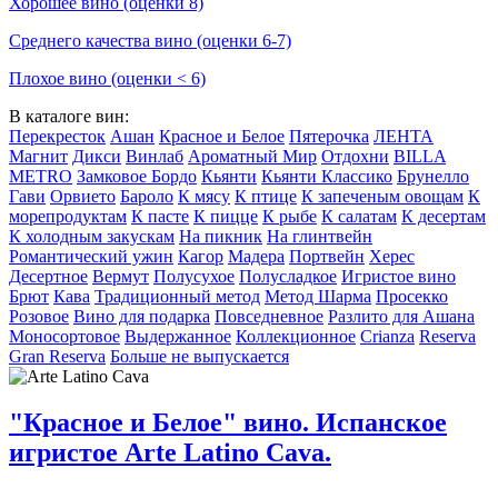
Хорошее вино (оценки 8)
Среднего качества вино (оценки 6-7)
Плохое вино (оценки < 6)
В каталоге вин:
Перекресток
Ашан
Красное и Белое
Пятерочка
ЛЕНТА
Магнит
Дикси
Винлаб
Ароматный Мир
Отдохни
BILLA
METRO
Замковое Бордо
Кьянти
Кьянти Классико
Брунелло
Гави
Орвието
Бароло
К мясу
К птице
К запеченым овощам
К
морепродуктам
К пасте
К пицце
К рыбе
К салатам
К десертам
К холодным закускам
На пикник
На глинтвейн
Романтический ужин
Кагор
Мадера
Портвейн
Херес
Десертное
Вермут
Полусухое
Полусладкое
Игристое вино
Брют
Кава
Традиционный метод
Метод Шарма
Просекко
Розовое
Вино для подарка
Повседневное
Разлито для Ашана
Моносортовое
Выдержанное
Коллекционное
Crianza
Reserva
Gran Reserva
Больше не выпускается
"Красное и Белое" вино. Испанское
игристое Arte Latino Cava.