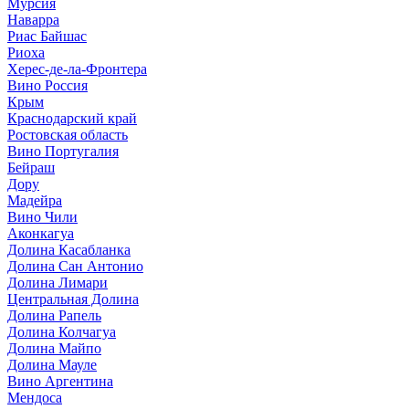
Мурсия
Наварра
Риас Байшас
Риоха
Херес-де-ла-Фронтера
Вино Россия
Крым
Краснодарский край
Ростовская область
Вино Португалия
Бейраш
Дору
Мадейра
Вино Чили
Аконкагуа
Долина Касабланка
Долина Сан Антонио
Долина Лимари
Центральная Долина
Долина Рапель
Долина Колчагуа
Долина Майпо
Долина Мауле
Вино Аргентина
Мендоса