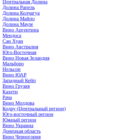
Центральная Долина
Долина Рапель
Долина Колчагуа
Долина Майпо
Долина Мауле
Вино Аргентина
Мендоса
Сан Хуан
Вино Австралия
Юго-Восточная
Вино Новая Зеландия
Мальборо
Нельсон
Вино ЮАР
Западный Кейп
Вино Грузия
Кахети
Рача
Вино Молдова
Кодру (Центральный регион)
Юго-восточный регион
Южный регион
Вино Украина
Донецкая область
Вино Черногория