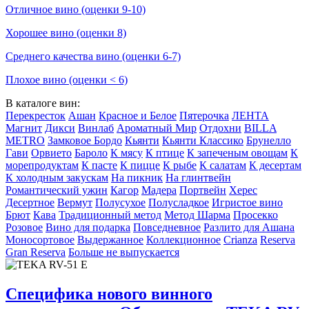
Отличное вино (оценки 9-10)
Хорошее вино (оценки 8)
Среднего качества вино (оценки 6-7)
Плохое вино (оценки < 6)
В каталоге вин:
Перекресток
Ашан
Красное и Белое
Пятерочка
ЛЕНТА
Магнит
Дикси
Винлаб
Ароматный Мир
Отдохни
BILLA
METRO
Замковое Бордо
Кьянти
Кьянти Классико
Брунелло
Гави
Орвието
Бароло
К мясу
К птице
К запеченым овощам
К
морепродуктам
К пасте
К пицце
К рыбе
К салатам
К десертам
К холодным закускам
На пикник
На глинтвейн
Романтический ужин
Кагор
Мадера
Портвейн
Херес
Десертное
Вермут
Полусухое
Полусладкое
Игристое вино
Брют
Кава
Традиционный метод
Метод Шарма
Просекко
Розовое
Вино для подарка
Повседневное
Разлито для Ашана
Моносортовое
Выдержанное
Коллекционное
Crianza
Reserva
Gran Reserva
Больше не выпускается
Специфика нового винного