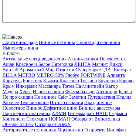
Сорта винограда
Винные регионы
Производители вина
Импортеры вина
В блоге:
Актуальные спецпредложения
Акции-скидки
Перекресток
Ашан
Красное и Белое
Пятерочка
ЛЕНТА
Магнит
Дикси
Винлаб
Ароматный Мир
Отдохни
Супермаркет ДА!
Eurospar
BILLA
METRO
METRO-50%
Глобус
FORTWINE
Алианта
Карусель
Бристоль
Кьянти Классико
Тоскана
Брунелло
Бароло
Крым
Инкерман
Массандра
Torres
На глинтвейн
Кагор
Мадера
Херес
Игристое вино
Фрескобальди
Антинори
Банфи
Не про скидки
Не винное
Сайт
Заметки
Путешествия
Италия
Рабочее
Телевизорное
Поток сознания
Праздничное
Новостное
Винное
Дефектное вино
Винные аксессуары
Партнерский материал
АЛМИ
Гипермаркет НАШ
Седьмой
Континент
Стокманн
НОРМАН
Обзоры от Виноголика
Обзоры от JFK
Обзоры от AlexV
Авторитетные источники
Оценки вин
О проекте Винофан