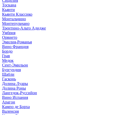
Сицилия
Тоскана
Кьянти
Кьянти Классико
Монтальчино
Монтепульчано
Трентино-Альто Адидже
Умбрия
Орвието
Эмилия-Романья
Вино Франция
Бордо
Грав
Медок
Сент-Эмильон
Бургундия
Шабли
Гасконь
Долина Луары
Долина Роны
Лангедок-Руссийон
Вино Испания
Арагон
Кампо де Борха
Валенсия