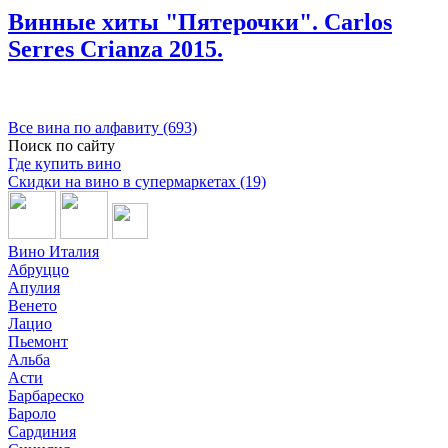
Винные хиты "Пятерочки". Carlos
Serres Crianza 2015.
Все вина по алфавиту (693)
Поиск по сайту
Где купить вино
Скидки на вино в супермаркетах (19)
Вино Италия
Абруццо
Апулия
Венето
Лацио
Пьемонт
Альба
Асти
Барбареско
Бароло
Сардиния