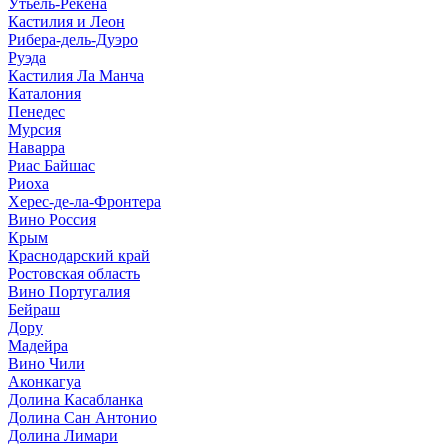
Утьель-Рекена
Кастилия и Леон
Рибера-дель-Дуэро
Руэда
Кастилия Ла Манча
Каталония
Пенедес
Мурсия
Наварра
Риас Байшас
Риоха
Херес-де-ла-Фронтера
Вино Россия
Крым
Краснодарский край
Ростовская область
Вино Португалия
Бейраш
Дору
Мадейра
Вино Чили
Аконкагуа
Долина Касабланка
Долина Сан Антонио
Долина Лимари