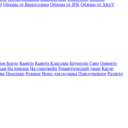
Н
Обзоры от Виноголика
Обзоры от JFK
Обзоры от AlexV
вое Бордо
Кьянти
Кьянти Классико
Брунелло
Гави
Орвието
кам
На пикник
На глинтвейн
Романтический ужин
Кагор
ма
Просекко
Розовое
Вино для подарка
Повседневное
Разлито