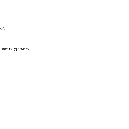
уб.
альном уровне.