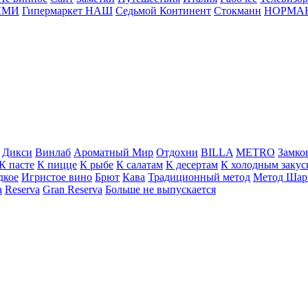
ЛМИ
Гипермаркет НАШ
Седьмой Континент
Стокманн
НОРМА
Дикси
Винлаб
Ароматный Мир
Отдохни
BILLA
METRO
Замко
К пасте
К пицце
К рыбе
К салатам
К десертам
К холодным закус
дкое
Игристое вино
Брют
Кава
Традиционный метод
Метод Шар
a
Reserva
Gran Reserva
Больше не выпускается