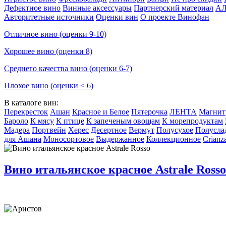
Дефектное вино
Винные аксессуары
Партнерский материал
А
Авторитетные источники
Оценки вин
О проекте Винофан
Отличное вино (оценки 9-10)
Хорошее вино (оценки 8)
Среднего качества вино (оценки 6-7)
Плохое вино (оценки < 6)
В каталоге вин:
Перекресток
Ашан
Красное и Белое
Пятерочка
ЛЕНТА
Магнит
Бароло
К мясу
К птице
К запеченым овощам
К морепродуктам
Мадера
Портвейн
Херес
Десертное
Вермут
Полусухое
Полусла
для Ашана
Моносортовое
Выдержанное
Коллекционное
Crianz
Вино итальянское красное Astrale Rosso