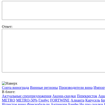
Ответ:
Сорта винограда
Винные регионы
Производители вина
Импор
В блоге:
Актуальные спецпредложения
Акции-скидки
Перекресток
Аш
METRO
METRO-50%
Глобус
FORTWINE
Алианта
Карусель
Бр
Игристое вино
Фрескобальди
Антинори
Банфи
Не про скидки