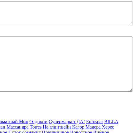
оматный Мир
Отдохни
Супермаркет ДА!
Eurospar
BILLA
ман
Массандра
Torres
На глинтвейн
Кагор
Мадера
Херес
рное
Поток сознания
Праздничное
Новостное
Винное