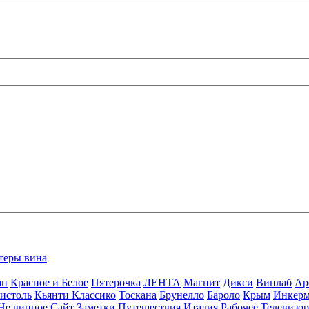
теры вина
ан
Красное и Белое
Пятерочка
ЛЕНТА
Магнит
Дикси
Винлаб
Ар
истоль
Кьянти Классико
Тоскана
Брунелло
Бароло
Крым
Инкер
Не винное
Сайт
Заметки
Путешествия
Италия
Рабочее
Телевизо