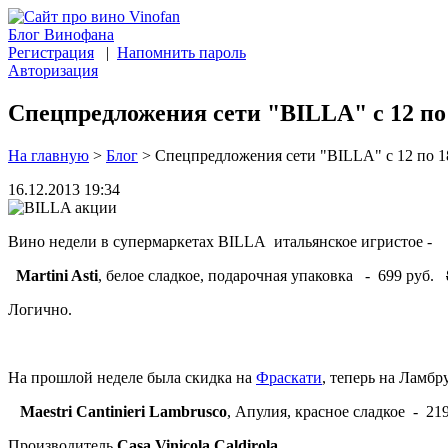
Блог Винофана
Регистрация
|
Напомнить пароль
Авторизация
Спецпредложения сети "BILLA" с 12 по 
На главную
>
Блог
>
Спецпредложения сети "BILLA" с 12 по 18
16.12.2013 19:34
Вино недели в супермаркетах BILLA итальянское игристое -
Martini Asti
, белое сладкое, подарочная упаковка - 699 руб.
Логично.
На прошлой неделе была скидка на
Фраскати
, теперь на Ламб
Maestri Cantinieri Lambrusco
, Апулия, красное сладкое - 21
Производитель
Casa Vinicola Caldirola
.