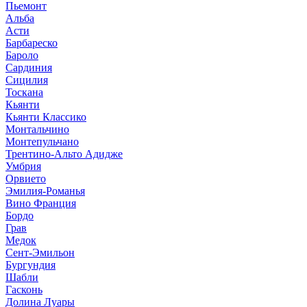
Пьемонт
Альба
Асти
Барбареско
Бароло
Сардиния
Сицилия
Тоскана
Кьянти
Кьянти Классико
Монтальчино
Монтепульчано
Трентино-Альто Адидже
Умбрия
Орвието
Эмилия-Романья
Вино Франция
Бордо
Грав
Медок
Сент-Эмильон
Бургундия
Шабли
Гасконь
Долина Луары