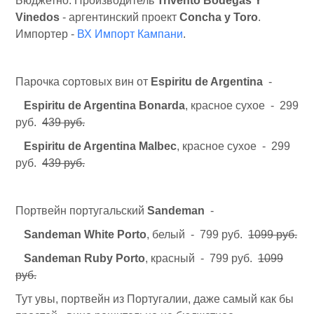
Бюджетно. Производитель
Trivento Bodegas Y
Vinedos
- аргентинский проект
Concha y Toro
.
Импортер -
ВХ Импорт Кампани
.
Парочка сортовых вин от
Espiritu de Argentina
-
Espiritu de Argentina Bonarda
, красное сухое - 299
руб.
439 руб.
Espiritu de Argentina Malbec
, красное сухое - 299
руб.
439 руб.
Портвейн португальский
Sandeman
-
Sandeman White Porto
, белый - 799 руб.
1099 руб.
Sandeman Ruby Porto
, красный - 799 руб.
1099
руб.
Тут увы, портвейн из Португалии, даже самый как бы