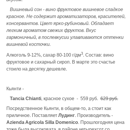
Вишневый сон - вино фруктовое вишневое сладкое
красное. Не содержит ароматизаторов, красителей,
консервантов. Цвет ярко-рубиновый. Обладает
легким ароматом свежих фруктов. Вкус
гармоничный, в послевкусии улавливаются оттенки
вишневой косточки.
3
Алкоголь 9-12%, сахар 80-100 г/дм
. Состав: вино
фруктовое и сахарный сироп. В марте это счастье
стоило на десятку дешевле.
Кьянти -
Tancia Chianti
, красное сухое - 559 руб.
629 руб.
Посредственное Кьянти, в общем-то, а стоит как
приличное. Поставляет
Лудинг
. Производитель -
Azienda Agricola Silla Domenico
. Прошлогодняя цена
тоже была высоковата, в районе четырехсот со