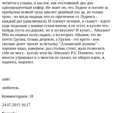
четвётого созыва, и кислое, как постоявший два дня
однопроцентный кефир. Не знает он, что Лудинг в погоне за
прибылью всякий трэш завозит дешёвый (ну да, не только
трэш - но когда видишь что-то приличное от Лудинга -
каждый раз удивляешься). И плюнет человек, и скажет - идите
куда подальше с вашим сухим вином, я не эстэт, я куплю что-
нибудь пусть по-дороже, но и по-вкуснее! И купит... Абхазию!
Ибо во-первых полусладкое, а во-вторых Абхазия, это же
почти Грузия, только дешевле, а Грузия - это круто - вон
сколько денег просят за бутылку "Алазанской долины" -
хорошее вино, наверное, раз столько стоит, жаль позволить
себе не могу - куплю хотя бы Абхазию! P.S. Понятно, что я
многое утрировал и о многом не сказал, но общую идею, я,
надеюсь, выразил.
zade:
любитель
Комментариев: 18
24.07.2015 16:17