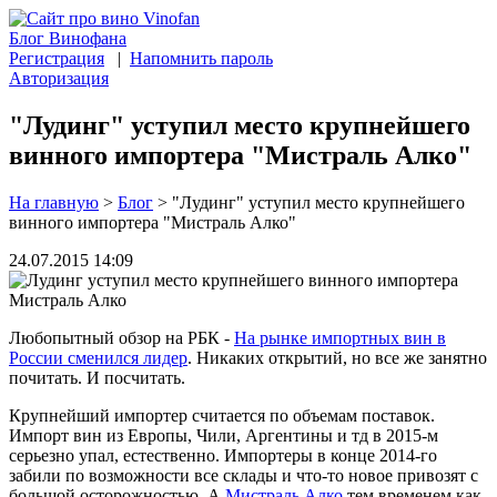
Блог Винофана
Регистрация
|
Напомнить пароль
Авторизация
"Лудинг" уступил место крупнейшего
винного импортера "Мистраль Алко"
На главную
>
Блог
>
"Лудинг" уступил место крупнейшего
винного импортера "Мистраль Алко"
24.07.2015 14:09
Любопытный обзор на РБК -
На рынке импортных вин в
России сменился лидер
. Никаких открытий, но все же занятно
почитать. И посчитать.
Крупнейший импортер считается по объемам поставок.
Импорт вин из Европы, Чили, Аргентины и тд в 2015-м
серьезно упал, естественно. Импортеры в конце 2014-го
забили по возможности все склады и что-то новое привозят с
большой осторожностью. А
Мистраль Алко
тем временем как