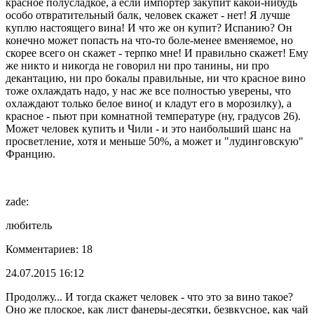
красное полусладкое, а если импортёр закупит какой-нибудь
особо отвратительный балк, человек скажет - нет! Я лучше
куплю настоящего вина! И что же он купит? Испанию? Он
конечно может попасть на что-то боле-менее вменяемое, но
скорее всего он скажет - терпко мне! И правильно скажет! Ему
же никто и никогда не говорил ни про танины, ни про
декантацию, ни про бокалы правильные, ни что красное вино
тоже охлаждать надо, у нас же все полностью уверены, что
охлаждают только белое вино( и кладут его в морозилку), а
красное - пьют при комнатной температуре (ну, градусов 26).
Может человек купить и Чили - и это наибольший шанс на
просветление, хотя и меньше 50%, а может и "лудинговскую"
Францию.
zade:
любитель
Комментариев: 18
24.07.2015 16:12
Продолжу... И тогда скажет человек - что это за вино такое?
Оно же плоское, как лист фанеры-десятки, безвкусное, как чай