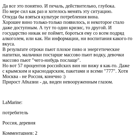
Да все это понятно. И печаль, действительно, глубока.
По мере сил как раз и хотелось менять эту ситуацию.
Откуда бы взяться культуре потребления вина.
Хорошее вино только-только появилось, и некоторое стало
даже доступным. А тут то один кризис, то другой. И
государство никак не поймет, бороться ему со всем подряд
алкоголем, или как. Ни информации, ни воспитания какого-то
вкуса.
В результате отроки пьют плохое пиво и энергетические
напитки, мальчики постарше массово пьют водку, девочки
массово пьют "чего-нибудь послаще".
Но вот 57 процентов российских вин ни вижу я как-то. Даже
с крымским и краснодарским, пакетами и всеми "777". Хотя
Москва - не Россия, конечно :)
Прирост Абхазии - да, виден невооруженным глазом.
LaMarine:
потребитель
Россия, деревня
Комментариев: 2