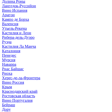
Долина Роны
Лангедок-Руссийон
Вино Испания
Арагон
Кампо де Борха
Валенсия
Утьель-Рекена
Кастилия и Леон
Рибера-дель-Дуэро
Руэда
Кастилия Ла Манча
Каталония
Пенедес
Мурсия
Наварра
Риас Байшас
Риоха
Херес-де-ла-Фронтера
Вино Россия
Крым
Краснодарский край
Ростовская область
Вино Португалия
Бейраш
Дору