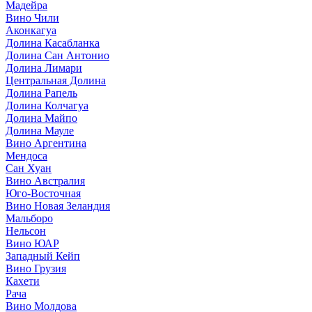
Мадейра
Вино Чили
Аконкагуа
Долина Касабланка
Долина Сан Антонио
Долина Лимари
Центральная Долина
Долина Рапель
Долина Колчагуа
Долина Майпо
Долина Мауле
Вино Аргентина
Мендоса
Сан Хуан
Вино Австралия
Юго-Восточная
Вино Новая Зеландия
Мальборо
Нельсон
Вино ЮАР
Западный Кейп
Вино Грузия
Кахети
Рача
Вино Молдова