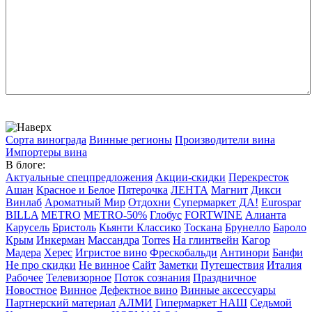
Сорта винограда
Винные регионы
Производители вина
Импортеры вина
В блоге:
Актуальные спецпредложения
Акции-скидки
Перекресток
Ашан
Красное и Белое
Пятерочка
ЛЕНТА
Магнит
Дикси
Винлаб
Ароматный Мир
Отдохни
Супермаркет ДА!
Eurospar
BILLA
METRO
METRO-50%
Глобус
FORTWINE
Алианта
Карусель
Бристоль
Кьянти Классико
Тоскана
Брунелло
Бароло
Крым
Инкерман
Массандра
Torres
На глинтвейн
Кагор
Мадера
Херес
Игристое вино
Фрескобальди
Антинори
Банфи
Не про скидки
Не винное
Сайт
Заметки
Путешествия
Италия
Рабочее
Телевизорное
Поток сознания
Праздничное
Новостное
Винное
Дефектное вино
Винные аксессуары
Партнерский материал
АЛМИ
Гипермаркет НАШ
Седьмой