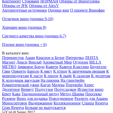
Континент
Стокманн
НОРМАН
Обзоры от Виноголика
Обзоры от JFK
Обзоры от AlexV
Авторитетные источники
Оценки вин
О проекте Винофан
Отличное вино (оценки 9-10)
Хорошее вино (оценки 8)
Среднего качества вино (оценки 6-7)
Плохое вино (оценки < 6)
В каталоге вин:
Перекресток
Ашан
Красное и Белое
Пятерочка
ЛЕНТА
Магнит
Дикси
Винлаб
Ароматный Мир
Отдохни
BILLA
METRO
Замковое Бордо
Кьянти
Кьянти Классико
Брунелло
Гави
Орвието
Бароло
К мясу
К птице
К запеченым овощам
К
морепродуктам
К пасте
К пицце
К рыбе
К салатам
К десертам
К холодным закускам
На пикник
На глинтвейн
Романтический ужин
Кагор
Мадера
Портвейн
Херес
Десертное
Вермут
Полусухое
Полусладкое
Игристое вино
Брют
Кава
Традиционный метод
Метод Шарма
Просекко
Розовое
Вино для подарка
Повседневное
Разлито для Ашана
Моносортовое
Выдержанное
Коллекционное
Crianza
Reserva
Gran Reserva
Больше не выпускается