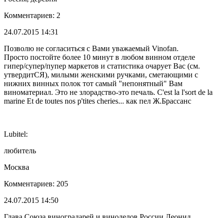
Комментариев: 2
24.07.2015 14:31
Позволю не согласиться с Вами уважаемый Vinofan.
Просто постойте более 10 минут в любом винном отделе
гипер/супер/пупер маркетов и статистика очарует Вас (см.
утвердитСЯ), милыми женскими ручками, сметающими с
нижних винных полок тот самый "непонятный" Вам
виноматериал. Это не злорадство-это печаль. С'est la l'sort de la
marine Et de toutes nos p'tites cheries... как пел Ж.Брассанс
Lubitel:
любитель
Москва
Комментариев: 205
24.07.2015 14:50
Глава Союза виноградарей и виноделов России Леонид