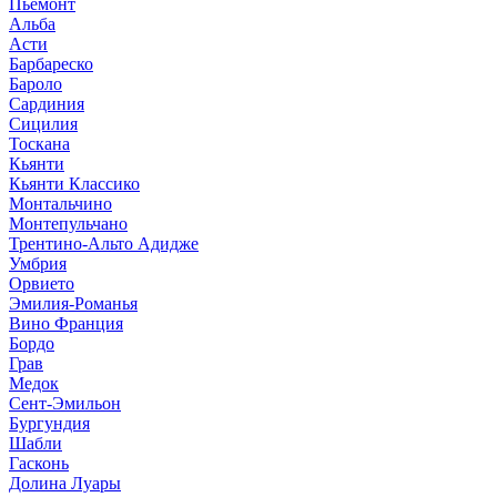
Пьемонт
Альба
Асти
Барбареско
Бароло
Сардиния
Сицилия
Тоскана
Кьянти
Кьянти Классико
Монтальчино
Монтепульчано
Трентино-Альто Адидже
Умбрия
Орвието
Эмилия-Романья
Вино Франция
Бордо
Грав
Медок
Сент-Эмильон
Бургундия
Шабли
Гасконь
Долина Луары