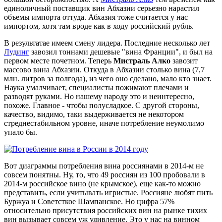
единоличный поставщик вин Абхазии серьезно нарастил
объемы импорта оттуда. Абхазия тоже считается у нас
импортом, хотя там вроде как в ходу российский рубль.
В результатае имеем смену лидера. Последние несколько лет
Лудинг
завозил тоннами дешевые "вина Франции", и был на
первом месте почетном. Теперь
Мистраль Алко
завозит
массово вина Абхазии. Откуда в Абхазии столько вина (7,7
млн. литров за полгода), из чего оно сделано, мало кто знает.
Наука умалчивает, специалисты пожимают плечами и
разводят руками. Но нашему народу это и неинтересно,
похоже. Главное - чтобы полусладкое. С другой стороны,
качество, видимо, таки выдерживается не некотором
стреднестабильном уровне, иначе потребление неумолимо
упало бы.
Вот диаграммы потребления вина россиянами в 2014-м не
совсем понятны. Ну, то, что 49 россиян из 100 пробовали в
2014-м российское вино (не крымское), еще как-то можно
представить, если учитывать игристые. Россияне любят пить
Буржуа и Советсткое Шампанское. Но цифра 57%
относительно присутствия российских вин на рынке тихих
вин вызывает совсем уж удивление. Это у нас на винном