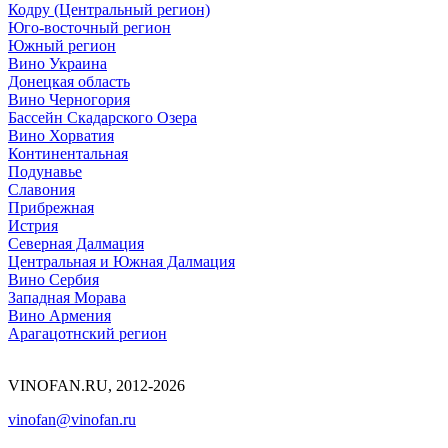
Кодру (Центральный регион)
Юго-восточный регион
Южный регион
Вино Украина
Донецкая область
Вино Черногория
Бассейн Скадарского Озера
Вино Хорватия
Континентальная
Подунавье
Славония
Прибрежная
Истрия
Северная Далмация
Центральная и Южная Далмация
Вино Сербия
Западная Морава
Вино Армения
Арагацотнский регион
VINOFAN.RU, 2012-2026
vinofan@vinofan.ru