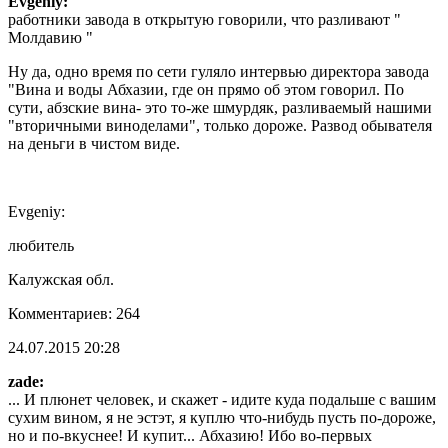
Evgeniy:
работники завода в открытую говорили, что разливают "
Молдавию "
Ну да, одно время по сети гуляло интервью директора завода
"Вина и воды Абхазии, где он прямо об этом говорил. По
сути, абзские вина- это то-же шмурдяк, разливаемый нашими
"вторичными виноделами", только дороже. Развод обывателя
на деньги в чистом виде.
Evgeniy:
любитель
Калужская обл.
Комментариев: 264
24.07.2015 20:28
zade:
... И плюнет человек, и скажет - идите куда подальше с вашим
сухим вином, я не эстэт, я куплю что-нибудь пусть по-дороже,
но и по-вкуснее! И купит... Абхазию! Ибо во-первых