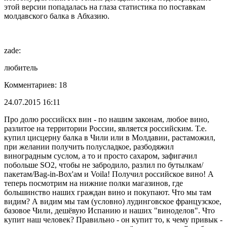
этой версии попадалась на глаза статистика по поставкам
молдавского балка в Абхазию.
zade:
любитель
Комментариев: 18
24.07.2015 16:11
Про долю российскх вин - по нашим законам, любое вино,
разлитое на территории России, является российским. Т.е.
купил цисцерну балка в Чили или в Молдавии, растаможил,
при желании получить полусладкое, разбодяжил
виноградным суслом, а то и просто сахаром, зафигачил
побольше SO2, чтобы не забродило, разлил по бутылкам/
пакетам/Bag-in-Box'ам и Voila! Получил российское вино! А
теперь посмотрим на нижние полки магазинов, где
большинство наших граждан вино и покупают. Что мы там
видим? А видим мы там (условно) лудинговское французское,
базовое Чили, дешёвую Испанию и наших "виноделов". Что
купит наш человек? Правильно - он купит то, к чему привык -