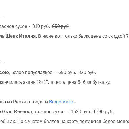
 -
красное сухое - 810 руб.
950 руб
.
ель
Шенк Италия
. В июне вот только была цена со скидкой 
 -
colo
, белое полусладкое - 690 руб.
820 руб.
кончилась акция "2+1", то есть цена 546 за бутылку.
но из Риохи от бодеги
Burgo Viejo
-
o Gran Reserva
, красное сухое - 1520 руб.
1790 руб.
тобы ах. Но с учетом баллов на карту получится более-мен