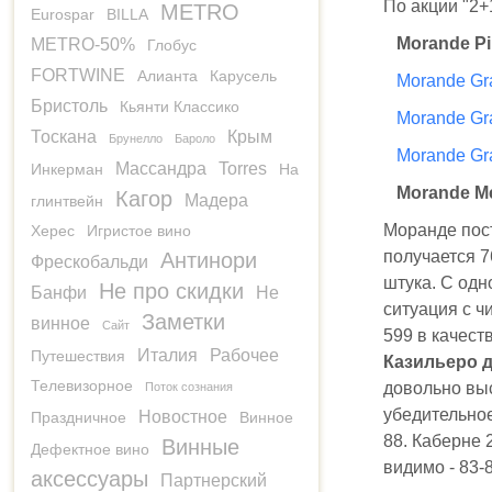
По акции "2+
METRO
Eurospar
BILLA
Morande Pi
METRO-50%
Глобус
FORTWINE
Алианта
Карусель
Morande Gr
Бристоль
Кьянти Классико
Morande Gr
Тоскана
Крым
Брунелло
Бароло
Morande Gr
Массандра
Torres
Инкерман
На
Morande Me
Кагор
Мадера
глинтвейн
Моранде пост
Херес
Игристое вино
получается 76
Антинори
Фрескобальди
штука. С одно
Не про скидки
Банфи
Не
ситуация с ч
Заметки
винное
Сайт
599 в качест
Италия
Рабочее
Путешествия
Казильеро 
Телевизорное
довольно выс
Поток сознания
убедительное
Новостное
Праздничное
Винное
88. Каберне 2
Винные
Дефектное вино
видимо - 83-
аксессуары
Партнерский