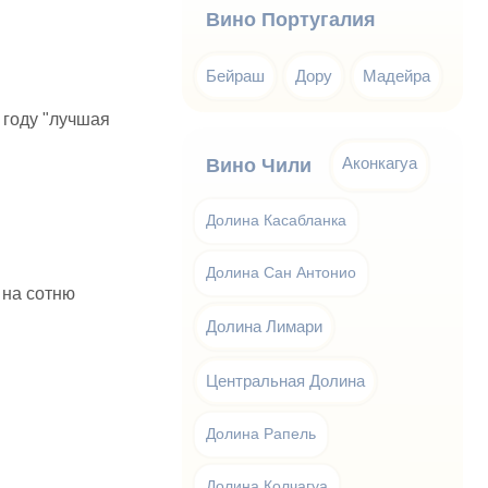
Вино Португалия
Бейраш
Дору
Мадейра
 году "лучшая
Аконкагуа
Вино Чили
Долина Касабланка
Долина Сан Антонио
 на сотню
Долина Лимари
Центральная Долина
Долина Рапель
Долина Колчагуа