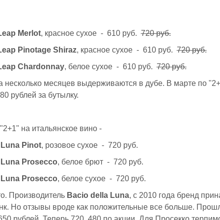
Leap Merlot
, красное сухое - 610 руб.
720 руб.
Leap Pinotage Shiraz
, красное сухое - 610 руб.
720 руб.
Leap Chardonnay
, белое сухое - 610 руб.
720 руб.
 несколько месяцев выдерживаются в дубе. В марте по "2+
80 рублей за бутылку.
 "2+1" на итальянское вино -
 Luna Pinot
, розовое сухое - 720 руб.
a Luna Prosecco
, белое брют - 720 руб.
a Luna Prosecco
, белое сухое - 720 руб.
то. Производитель
Bacio della Luna
, с 2010 года бренд при
нк. Но отзывы вроде как положительные все больше. Прош
650 рублей. Теперь 720, 480 по акции. Для Просекко терпим