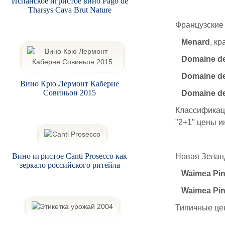
Испанское игристое вино Pago de
Tharsys Cava Brut Nature
Французские 
Menard
, к
Domaine de
Domaine d
Вино Крю Лермонт Каберне
Совиньон 2015
Domaine d
Классификаци
"2+1" цены и
Вино игристое Canti Prosecco как
Новая Зелан
зеркало российского ритейла
Waimea Pin
Waimea Pin
Типичные цен