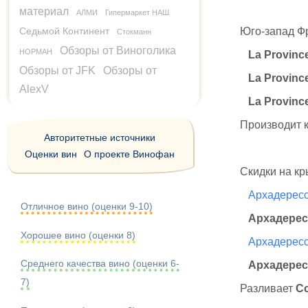
материал
АЛМИ
Гипермаркет НАШ
Седьмой Континент
Юго-запад Фр
Стокманн
Обзоры от Виноголика
НОРМАН
La Provinc
Обзоры от JFK
Обзоры от
La Provinc
AlexV
La Provinc
Производит 
Авторитетные источники
Оценки вин
О проекте Винофан
Скидки на к
Архадерес
Отличное вино (оценки 9-10)
Архадерес
Хорошее вино (оценки 8)
Архадерес
Среднего качества вино (оценки 6-
Архадерес
7)
Разливает
С