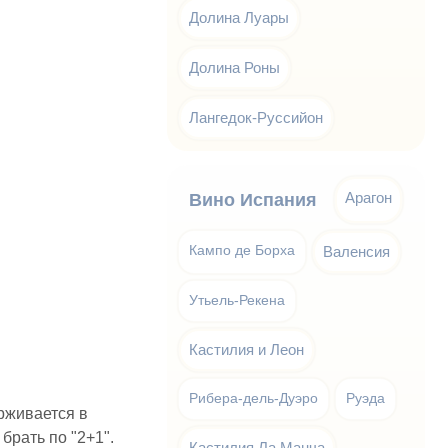
Долина Луары
Долина Роны
Лангедок-Руссийон
Арагон
Вино Испания
Кампо де Борха
Валенсия
Утьель-Рекена
Кастилия и Леон
Рибера-дель-Дуэро
Руэда
ерживается в
брать по "2+1".
Кастилия Ла Манча