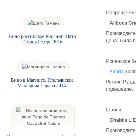
Попроще Рио
Aliboca Cr
Производит
Вино российское Рислинг Шато
цена" была п
Тамань Резерв 2016
Испанское бе
Arindo
, бел
Вино в Магните. Итальянское
Регион Руэд
Marangona Lugana 2014.
подешевле.
Шабли -
Chablis L'E
Производит