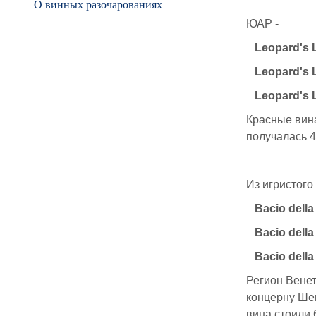
О винных разочарованиях
ЮАР -
Leopard's 
Leopard's 
Leopard's 
Красные вина
получалась 4
Из игристого
Bacio della
Bacio dell
Bacio dell
Регион Вене
концерну Ше
вина стоили 