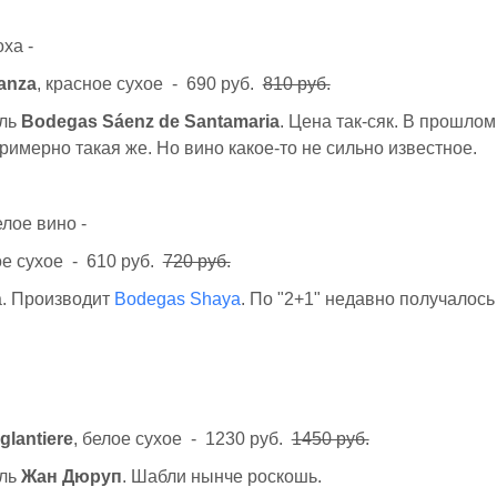
ха -
ianza
, красное сухое - 690 руб.
810 руб.
ель
Bodegas Sáenz de Santamaria
. Цена так-сяк. В прошлом
римерно такая же. Но вино какое-то не сильно известное.
лое вино -
ое сухое - 610 руб.
720 руб.
а. Производит
Bodegas Shaya
. По "2+1" недавно получалось
glantiere
, белое сухое - 1230 руб.
1450 руб.
ель
Жан Дюруп
. Шабли нынче роскошь.