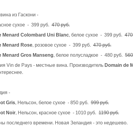
вина из Гаскони -
расное сухое - 399 руб.
470 руб.
 Menard Colombard Uni Blanc
, белое сухое - 399 руб.
470
e Menard Rose
, розовое сухое - 399 руб.
470 руб.
e Menard Gros Manseng
, белое полусладкое - 480 руб.
560
я Vin de Pays - местные вина. Производитель
Domain de 
нтереснее.
дия -
ot Gris
, Нельсон, белое сухое - 850 руб.
999 руб.
ot Noir
, Нельсон, красное сухое - 1010 руб.
1190 руб.
ы последнего времени. Новая Зеландия - это недешево.