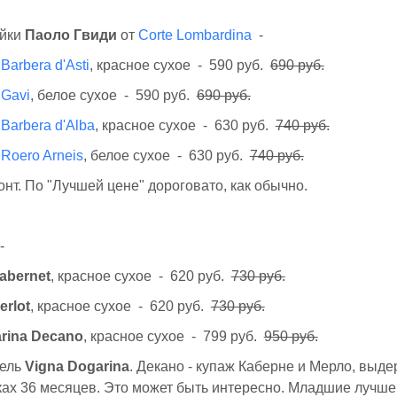
ейки
Паоло Гвиди
от
Corte Lombardina
-
Barbera d'Asti
, красное сухое - 590 руб.
690 руб.
 Gavi
, белое сухое - 590 руб.
690 руб.
 Barbera d'Alba
, красное сухое - 630 руб.
740 руб.
 Roero Arneis
, белое сухое - 630 руб.
740 руб.
нт. По "Лучшей цене" дороговато, как обычно.
-
abernet
, красное сухое - 620 руб.
730 руб.
erlot
, красное сухое - 620 руб.
730 руб.
rina Decano
, красное сухое - 799 руб.
950 руб.
тель
Vigna Dogarina
. Декано - купаж Каберне и Мерло, выд
ах 36 месяцев. Это может быть интересно. Младшие лучше 