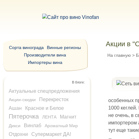
Акции в "О
Сорта винограда
Винные регионы
Производители вина
На главную
>
Б
Импортеры вина
В блоге:
Актуальные спецпредложения
Перекресток
Акции-скидки
особенных пр
1000 кеглей.
Ашан
Красное и Белое
не очень, в 
Пятерочка
Магнит
ЛЕНТА
импортером а
Винлаб
Дикси
Ароматный Мир
тут еще таки
Отдохни
Супермаркет ДА!