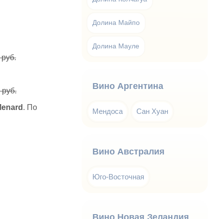
Долина Майпо
Долина Мауле
 руб.
Вино Аргентина
 руб.
Menard
. По
Мендоса
Сан Хуан
Вино Австралия
Юго-Восточная
Вино Новая Зеландия