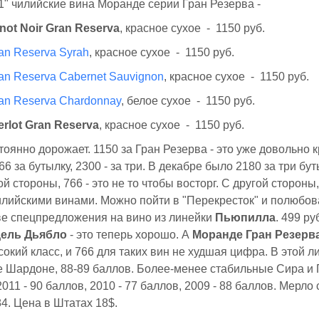
1" чилийские вина Моранде серии Гран Резерва -
not Noir Gran Reserva
, красное сухое - 1150 руб.
an Reserva Syrah
, красное сухое - 1150 руб.
an Reserva Cabernet Sauvignon
, красное сухое - 1150 руб.
an Reserva Chardonnay
, белое сухое - 1150 руб.
rlot Gran Reserva
, красное сухое - 1150 руб.
оянно дорожает. 1150 за Гран Резерва - это уже довольно к
6 за бутылку, 2300 - за три. В декабре было 2180 за три бут
й стороны, 766 - это не то чтобы восторг. С другой стороны
илийскими винами. Можно пойти в "Перекресток" и полюбов
ве спецпредложения на вино из линейки
Пьюпилла
. 499 ру
дель Дьябло
- это теперь хорошо. А
Моранде Гран Резерв
окий класс, и 766 для таких вин не худшая цифра. В этой л
 Шардоне, 88-89 баллов. Более-менее стабильные Сира и П
011 - 90 баллов, 2010 - 77 баллов, 2009 - 88 баллов. Мерло
84. Цена в Штатах 18$.