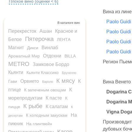
Плохое вино (оценки < 6)
Вина из лин
Paolo Guidi 
В каталоге вин:
Перекресток
Ашан
Красное и
Paolo Guidi
Пятерочка
Белое
ЛЕНТА
Paolo Guidi
Магнит
Винлаб
Дикси
Paolo Guidi
Отдохни
Ароматный Мир
BILLA
Регион Пьемо
METRO
Замковое Бордо
Кьянти
Кьянти Классико
Брунелло
К мясу
Орвието
К
Гави
Вина Венето 
Бароло
птице
К
К запеченым овощам
Dogarina C
морепродуктам
К пасте
К
Dogarina M
К рыбе
К салатам
пицце
К
Vigna Doga
На
К холодным закускам
десертам
Произвовди
пикник
На глинтвейн
дубовых бочк
Кагор