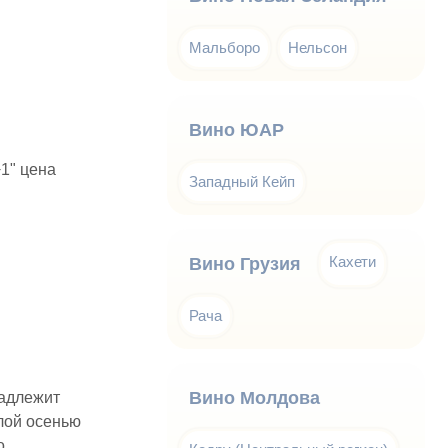
Мальборо
Нельсон
Вино ЮАР
1" цена
Западный Кейп
Кахети
Вино Грузия
Рача
Вино Молдова
надлежит
лой осенью
о.