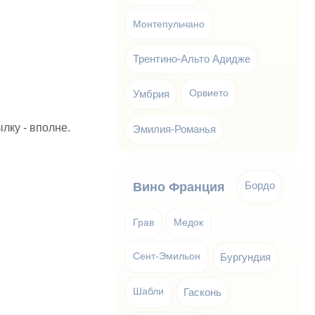
Монтепульчано
Трентино-Альто Адидже
Умбрия
Орвието
лку - вполне.
Эмилия-Романья
Бордо
Вино Франция
Грав
Медок
Сент-Эмильон
Бургундия
Шабли
Гасконь