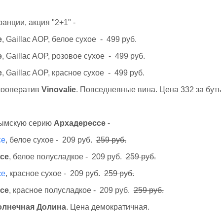
анции, акция "2+1" -
e
, Gaillac AOP, белое сухое - 499 руб.
e
, Gaillac AOP, розовое сухое - 499 руб.
e
, Gaillac AOP, красное сухое - 499 руб.
кооператив
Vinovalie
. Повседневные вина. Цена 332 за буты
рымскую серию
Архадерессе
-
се
, белое сухое - 209 руб.
259 руб.
се
, белое полусладкое - 209 руб.
259 руб.
се
, красное сухое - 209 руб.
259 руб.
се
, красное полусладкое - 209 руб.
259 руб.
олнечная Долина
. Цена демократичная.