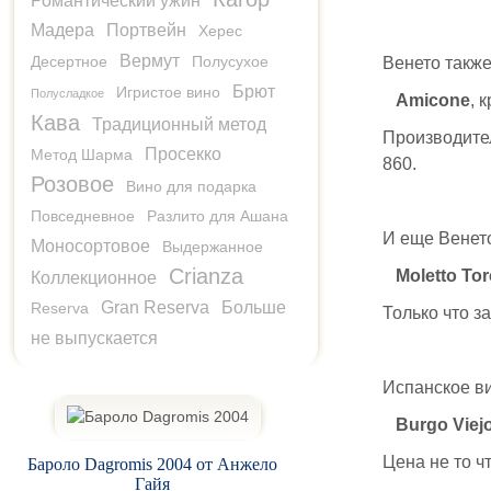
Романтический ужин
Мадера
Портвейн
Херес
Вермут
Десертное
Полусухое
Венето также
Брют
Игристое вино
Полусладкое
Amicone
, 
Кава
Традиционный метод
Производит
Просекко
Метод Шарма
860.
Розовое
Вино для подарка
Повседневное
Разлито для Ашана
И еще Венето
Моносортовое
Выдержанное
Crianza
Moletto Tor
Коллекционное
Gran Reserva
Больше
Reserva
Только что за
не выпускается
Испанское ви
Burgo Viej
Цена не то ч
Бароло Dagromis 2004 от Анжело
Гайя