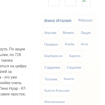
Абруццо
Вино Италия
Апулия
Венето
Лацио
Пьемонт
Альба
Асти
руто. По акции
ылки, по 726
Барбареско
Бароло
, такова
аться на цифру
Сардиния
Сицилия
блей за
а
- это уже
Тоскана
Кьянти
инейке очень
ино Нуар - 87-
Кьянти Классико
 самое простое,
Монтальчино