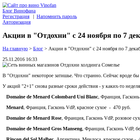
Блог Винофана
Регистрация
|
Напомнить пароль
Авторизация
Акции в "Отдохни" с 24 ноября по 7 дек
На главную
>
Блог
>
Акции в "Отдохни" с 24 ноября по 7 декаб
25.11.2016 16:33
В "Отдохни" некоторое затишье. Что странно. Сейчас вроде бы 
У акций "2+1" снова разные сроки действия - у каких-то неде
Domaine de Menard Colombard Uni Blanc
, Франция, Гасконь
Menard
, Франция, Гасконь VdP, красное сухое - 470 руб.
Domaine de Menard Rose
, Франция, Гасконь VdP, розовое сух
Domaine de Menard Gros Manseng
, Франция, Гасконь VdP, б
Rincon del Sol Malbec
, Аргентина, Мендоса, красное сухое - 