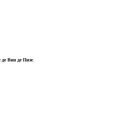
 де Вин де Пизе
.