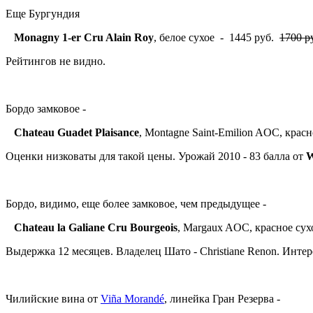
Еще Бургундия
Monagny 1-er Cru Alain Roy
, белое сухое - 1445 руб.
1700 р
Рейтингов не видно.
Бордо замковое -
Chateau Guadet Plaisance
, Montagne Saint-Emilion AOC, крас
Оценки низковаты для такой цены. Урожай 2010 - 83 балла от
W
Бордо, видимо, еще более замковое, чем предыдущее -
Chateau la Galiane Cru Bourgeois
, Margaux AOC, красное су
Выдержка 12 месяцев. Владелец Шато - Christiane Renon. Интер
Чилийские вина от
Viña Morandé
, линейка Гран Резерва -