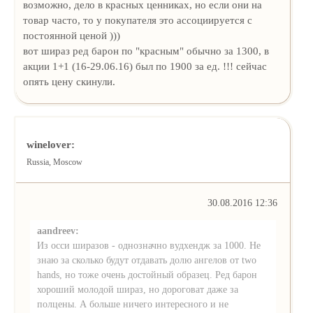
возможно, дело в красных ценниках, но если они на
товар часто, то у покупателя это ассоциируется с
постоянной ценой )))
вот шираз ред барон по "красным" обычно за 1300, в
акции 1+1 (16-29.06.16) был по 1900 за ед. !!! сейчас
опять цену скинули.
winelover:
Russia, Moscow
30.08.2016 12:36
aandreev:
Из осси ширазов - однозначно вудхендж за 1000. Не
знаю за сколько будут отдавать долю ангелов от two
hands, но тоже очень достойный образец. Ред барон
хороший молодой шираз, но дороговат даже за
полцены. А больше ничего интересного и не