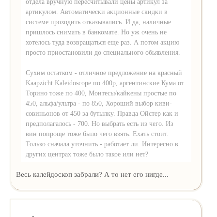
отдела вручную пересчитывали цены артикул за
артикулом. Автоматически акционные скидки в
системе проходить отказывались. И да, наличные
пришлось снимать в банкомате. Но уж очень не
хотелось туда возвращаться еще раз. А потом акцию
просто приостановили до специального обьявления.
Сухим остатком - отличное предложение на красный
Kaapzicht Kaleidoscope по 400р, аргентинские Кума от
Торино тоже по 400, Монтесы/кайкены простые по
450, альфа/ультра - по 850, Хороший выбор киви-
совиньонов от 450 за бутылку. Правда Ойстер как и
предполагалось - 700. Но выбрать есть из чего. Из
вин попроще тоже было чего взять. Ехать стоит.
Только сначала уточнить - работает ли. Интересно в
других центрах тоже было такое или нет?
Весь калейдоскоп забрали? А то нет его нигде...