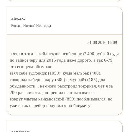
alexxx:
Россия, Нижний Новгород
31.08.2016 16:09
а что в этом калейдоскопе особенного? 400 рублей судя
по вайнсечеру для 2015 года даже дорого, а так 6-7$
это его цена обычная
взял себе вудхендж (1050), кума мальбек (400),
токорнал каберне пару (300) и мунрайз (185) для
обыденности... немного расстроил токорнал, чет я за
200 рассчитывал, но решил не отказываться
вокруг ультры кайкеновской (850) пооблизывался, но
уже и так перебор получился по бюджету
aandreev: