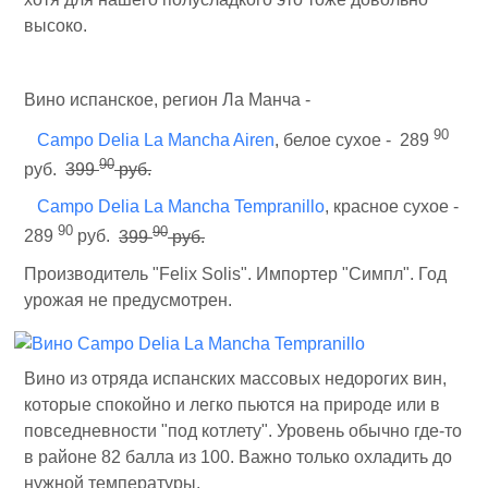
высоко.
Вино испанское, регион Ла Манча -
90
Campo Delia La Mancha Airen
, белое сухое - 289
90
руб.
399
руб.
Campo Delia La Mancha Tempranillo
, красное сухое -
90
90
289
руб.
399
руб.
Производитель "Felix Solis". Импортер "Симпл". Год
урожая не предусмотрен.
Вино из отряда испанских массовых недорогих вин,
которые спокойно и легко пьются на природе или в
повседневности "под котлету". Уровень обычно где-то
в районе 82 балла из 100. Важно только охладить до
нужной температуры.