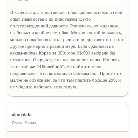
В качестве альтернативной точки зрения вспомню свой
опыт знакомства с их пинотажем где-то
полуторагодичной давности. Ровненько, но жиденько,
слабенько и крайне нестойко. Можно спокойно выпить,
можно спокойно вылить - радости не доставит ни то ни
другое примерно в равной мере. Если сравнивать с
каким-нибудь Корво за 350, мое ИМХО выбрало бы
итальянца. Овцу, когда на нее хорошие цены. Или что-
то из той же "Юбилейной". Не поймите меня
неправильно - я слишком мало Обиквы пил. Просто это
малое не объяснило, за что там платить больше 299, и
не убедило набирать ее вслепую.
okmedok:
Россия, Москва