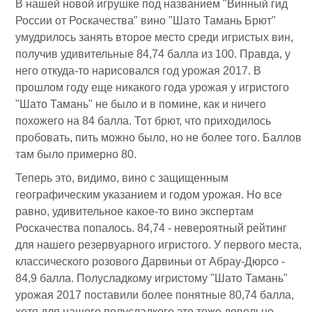
В нашей новой игрушке под названием "Винный гид
России от Роскачества" вино "Шато Тамань Брют"
умудрилось занять второе место среди игристых вин,
получив удивительные 84,74 балла из 100. Правда, у
него откуда-то нарисовался год урожая 2017. В
прошлом году еще никакого года урожая у игристого
"Шато Тамань" не было и в помине, как и ничего
похожего на 84 балла. Тот брют, что приходилось
пробовать, пить можно было, но не более того. Баллов
там было примерно 80.
Теперь это, видимо, вино с защищенным
географическим указанием и годом урожая. Но все
равно, удивительное какое-то вино экспертам
Роскачества попалось. 84,74 - невероятный рейтинг
для нашего резервуарного игристого. У первого места,
классического розового Дарвиньи от Абрау-Дюрсо -
84,9 балла. Полусладкому игристому "Шато Тамань"
урожая 2017 поставили более понятные 80,74 балла,
хотя для нашего полусладкого это тоже довольно