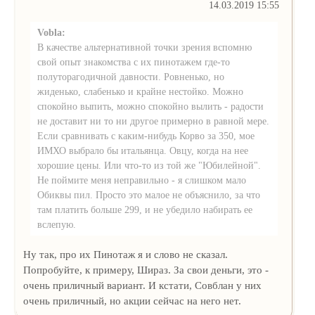
14.03.2019 15:55
Vobla:
В качестве альтернативной точки зрения вспомню
свой опыт знакомства с их пинотажем где-то
полуторагодичной давности. Ровненько, но
жиденько, слабенько и крайне нестойко. Можно
спокойно выпить, можно спокойно вылить - радости
не доставит ни то ни другое примерно в равной мере.
Если сравнивать с каким-нибудь Корво за 350, мое
ИМХО выбрало бы итальянца. Овцу, когда на нее
хорошие цены. Или что-то из той же "Юбилейной".
Не поймите меня неправильно - я слишком мало
Обиквы пил. Просто это малое не объяснило, за что
там платить больше 299, и не убедило набирать ее
вслепую.
Ну так, про их Пинотаж я и слово не сказал.
Попробуйте, к примеру, Шираз. За свои деньги, это -
очень приличный вариант. И кстати, Совблан у них
очень приличный, но акции сейчас на него нет.