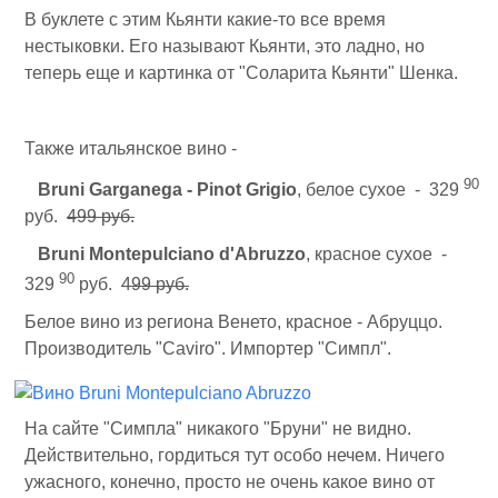
В буклете с этим Кьянти какие-то все время
нестыковки. Его называют Кьянти, это ладно, но
теперь еще и картинка от "Соларита Кьянти" Шенка.
Также итальянское вино -
90
Bruni Garganega - Pinot Grigio
, белое сухое - 329
руб.
499 руб.
Bruni Montepulciano d'Abruzzo
, красное сухое -
90
329
руб.
499 руб.
Белое вино из региона Венето, красное - Абруццо.
Производитель "Caviro". Импортер "Симпл".
На сайте "Симпла" никакого "Бруни" не видно.
Действительно, гордиться тут особо нечем. Ничего
ужасного, конечно, просто не очень какое вино от