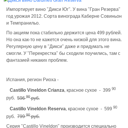
Импортирует вино "Дикси Юг". У вина "Гран Резерва"
год урожая 2012. Сорта винограда Каберне Совиньон
и Темпранильо.
По акциям пока стабильно держится цена 499 рублей.
Но она как-то не кажется очень низкой для этого вина.
Регулярную цену в "Дикси" даже и придумать не
смогли. У "Перекрестка" бы сходили поучились, там с
фантазией никаких проблем.
Испания, регион Риоха -
90
Castillo Vineldon Crianza
, красное сухое - 399
90
руб.
596
руб.
90
Castillo Vineldon Reserva
, красное сухое - 599
90
руб.
799
руб.
Серия "Castillo Vineldon" производится специально