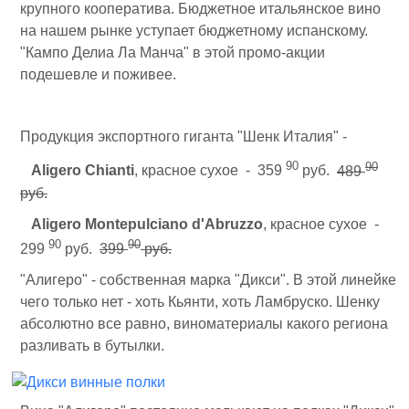
крупного кооператива. Бюджетное итальянское вино
на нашем рынке уступает бюджетному испанскому.
"Кампо Делиа Ла Манча" в этой промо-акции
подешевле и поживее.
Продукция экспортного гиганта "Шенк Италия" -
90
90
Aligero Chianti
, красное сухое - 359
руб.
489
руб.
Aligero Montepulciano d'Abruzzo
, красное сухое -
90
90
299
руб.
399
руб.
"Алигеро" - собственная марка "Дикси". В этой линейке
чего только нет - хоть Кьянти, хоть Ламбруско. Шенку
абсолютно все равно, виноматериалы какого региона
разливать в бутылки.