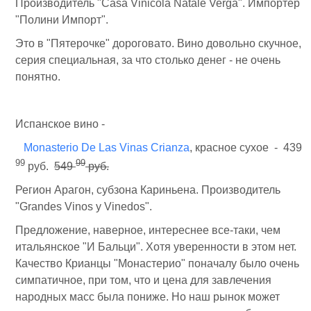
Производитель "Casa Vinicola Natale Verga". Импортер
"Полини Импорт".
Это в "Пятерочке" дороговато. Вино довольно скучное,
серия специальная, за что столько денег - не очень
понятно.
Испанское вино -
Monasterio De Las Vinas Crianza
, красное сухое - 439
99
99
руб.
549
руб.
Регион Арагон, субзона Кариньена. Производитель
"Grandes Vinos y Vinedos".
Предложение, наверное, интереснее все-таки, чем
итальянское "И Бальци". Хотя уверенности в этом нет.
Качество Крианцы "Монастерио" поначалу было очень
симпатичное, при том, что и цена для завлечения
народных масс была пониже. Но наш рынок может