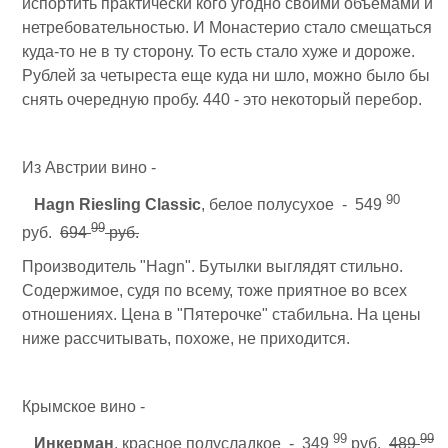
испортить практически кого угодно своими объемами и
нетребовательностью. И Монастерио стало смещаться
куда-то не в ту сторону. То есть стало хуже и дороже.
Рублей за четыреста еще куда ни шло, можно было бы
снять очередную пробу. 440 - это некоторый перебор.
Из Австрии вино -
90
Hagn Riesling Classic
, белое полусухое - 549
99
руб.
694
руб.
Производитель "Hagn". Бутылки выглядят стильно.
Содержимое, судя по всему, тоже приятное во всех
отношениях. Цена в "Пятерочке" стабильна. На цены
ниже рассчитывать, похоже, не приходится.
Крымское вино -
99
99
Инкерман
, красное полусладкое - 349
руб.
489