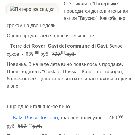
С 31 июля в "Пятерочке"
проводится дополнительная
акция "Вкусно". Как обычно,
сроком на две недели.
Снова предлагается вино итальянское -
Terre dei Roveri Gavi del commune di Gavi
, белое
99
99
сухое - 639
руб.
799
руб.
Новинка. В начале лета вино появилось в продаже.
Производитель "Costa di Bussia". Качество, говорят,
более-менее. Цена та же, что и по аналогичной акции в
июне.
Еще одно итальянское вино -
99
I Balzi Rosso Toscano
, красное полусухое - 469
99
руб.
589
руб.