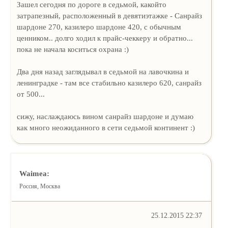
Зашел сегодня по дороге в седьмой, какойто
затрапезный, расположенный в девятиэтажке - Санрайз
шардоне 270, казилеро шардоне 420, с обычным
ценником.. долго ходил к прайс-чеккеру и обратно...
пока не начала коситься охрана :)
Два дня назад заглядывал в седьмой на лавочкина и
ленинградке - там все стабильно казилеро 620, санрайз
от 500...
сижу, наслаждаюсь вином санрайз шардоне и думаю
как много неожиданного в сети седьмой континент :)
Waimea:
Россия, Москва
25.12.2015 22:37