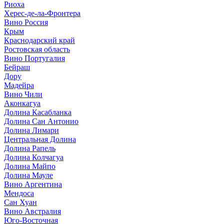
Риоха
Херес-де-ла-Фронтера
Вино Россия
Крым
Краснодарский край
Ростовская область
Вино Португалия
Бейраш
Дору
Мадейра
Вино Чили
Аконкагуа
Долина Касабланка
Долина Сан Антонио
Долина Лимари
Центральная Долина
Долина Рапель
Долина Колчагуа
Долина Майпо
Долина Мауле
Вино Аргентина
Мендоса
Сан Хуан
Вино Австралия
Юго-Восточная