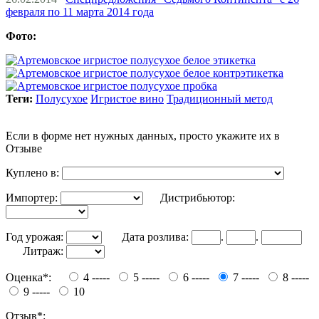
февраля по 11 марта 2014 года
Фото:
Теги:
Полусухое
Игристое вино
Традиционный метод
Если в форме нет нужных данных, просто укажите их в
Отзыве
Куплено в:
Импортер:
Дистрибьютор:
Год урожая:
Дата розлива:
.
.
Литраж:
Оценка*:
4 -----
5 -----
6 -----
7 -----
8 -----
9 -----
10
Отзыв*: