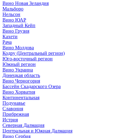
Вино Новая Зеландия
Мальборо
Нельсон
Вино ЮАР
Западный Кейп
Вино Грузия
Кахети
Рача
Вино Молдова
Кодру (Центральный регион)
Юго-восточный регион
Южный регион
Вино Украина
Донецкая область
Вино Черногория
Бассейн Скадарского Озера
Вино Хорватия
Континентальная
Подунавье
Славония
Прибрежная
Истрия
Северная Далмация
Центральная и Южная Далмация
Вино Сербия