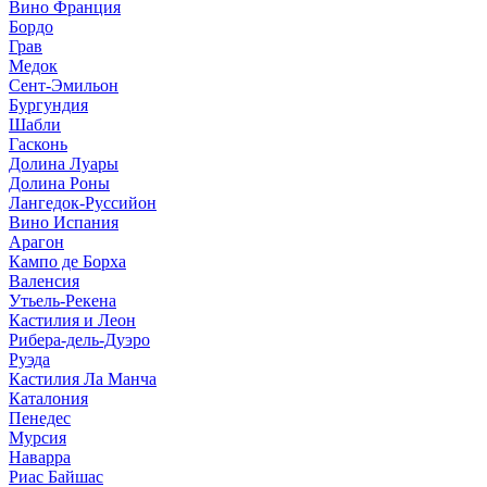
Вино Франция
Бордо
Грав
Медок
Сент-Эмильон
Бургундия
Шабли
Гасконь
Долина Луары
Долина Роны
Лангедок-Руссийон
Вино Испания
Арагон
Кампо де Борха
Валенсия
Утьель-Рекена
Кастилия и Леон
Рибера-дель-Дуэро
Руэда
Кастилия Ла Манча
Каталония
Пенедес
Мурсия
Наварра
Риас Байшас