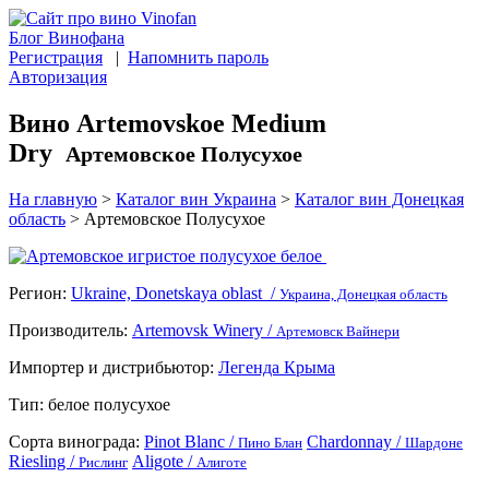
Блог Винофана
Регистрация
|
Напомнить пароль
Авторизация
Вино Artemovskoe Medium
Dry
Артемовское Полусухое
На главную
>
Каталог вин Украина
>
Каталог вин Донецкая
область
>
Артемовское Полусухое
Регион:
Ukraine, Donetskaya oblast /
Украина, Донецкая область
Производитель:
Artemovsk Winery /
Артемовск Вайнери
Импортер и дистрибьютор:
Легенда Крыма
Тип:
белое полусухое
Сорта винограда:
Pinot Blanc /
Chardonnay /
Пино Блан
Шардоне
Riesling /
Aligote /
Рислинг
Алиготе