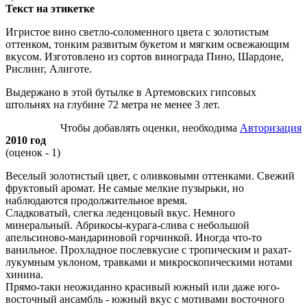
Текст на этикетке
Игристое вино светло-соломенного цвета с золотистым
оттенком, тонким развитым букетом и мягким освежающим
вкусом. Изготовлено из сортов винограда Пино, Шардоне,
Рислинг, Алиготе.
Выдержано в этой бутылке в Артемовских гипсовых
штольнях на глубине 72 метра не менее 3 лет.
Чтобы добавлять оценки, необходима
Авторизация
2010 год
(оценок - 1)
Веселый золотистый цвет, с оливковыми оттенками. Свежий
фруктовый аромат. Не самые мелкие пузырьки, но
наблюдаются продолжительное время.
Сладковатый, слегка леденцовый вкус. Немного
минеральный. Абрикосы-курага-слива с небольшой
апельсиново-мандариновой горчинкой. Иногда что-то
ванильное. Прохладное послевкусие с тропическим и рахат-
лукумным уклоном, травками и микроскопическими нотами
хинина.
Прямо-таки неожиданно красивый южный или даже юго-
восточный ансамбль - южный вкус с мотивами восточного