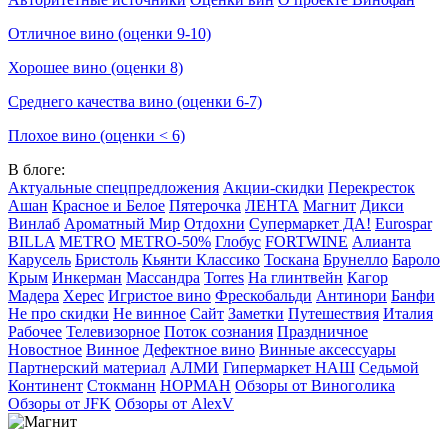
Отличное вино (оценки 9-10)
Хорошее вино (оценки 8)
Среднего качества вино (оценки 6-7)
Плохое вино (оценки < 6)
В блоге:
Актуальные спецпредложения
Акции-скидки
Перекресток
Ашан
Красное и Белое
Пятерочка
ЛЕНТА
Магнит
Дикси
Винлаб
Ароматный Мир
Отдохни
Супермаркет ДА!
Eurospar
BILLA
METRO
METRO-50%
Глобус
FORTWINE
Алианта
Карусель
Бристоль
Кьянти Классико
Тоскана
Брунелло
Бароло
Крым
Инкерман
Массандра
Torres
На глинтвейн
Кагор
Мадера
Херес
Игристое вино
Фрескобальди
Антинори
Банфи
Не про скидки
Не винное
Сайт
Заметки
Путешествия
Италия
Рабочее
Телевизорное
Поток сознания
Праздничное
Новостное
Винное
Дефектное вино
Винные аксессуары
Партнерский материал
АЛМИ
Гипермаркет НАШ
Седьмой
Континент
Стокманн
НОРМАН
Обзоры от Виноголика
Обзоры от JFK
Обзоры от AlexV