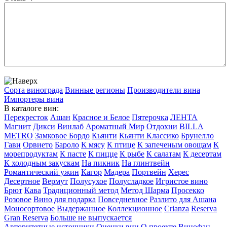
Сорта винограда
Винные регионы
Производители вина
Импортеры вина
В каталоге вин:
Перекресток
Ашан
Красное и Белое
Пятерочка
ЛЕНТА
Магнит
Дикси
Винлаб
Ароматный Мир
Отдохни
BILLA
METRO
Замковое Бордо
Кьянти
Кьянти Классико
Брунелло
Гави
Орвието
Бароло
К мясу
К птице
К запеченым овощам
К
морепродуктам
К пасте
К пицце
К рыбе
К салатам
К десертам
К холодным закускам
На пикник
На глинтвейн
Романтический ужин
Кагор
Мадера
Портвейн
Херес
Десертное
Вермут
Полусухое
Полусладкое
Игристое вино
Брют
Кава
Традиционный метод
Метод Шарма
Просекко
Розовое
Вино для подарка
Повседневное
Разлито для Ашана
Моносортовое
Выдержанное
Коллекционное
Crianza
Reserva
Gran Reserva
Больше не выпускается
Авторитетные источники
Оценки вин
О проекте Винофан