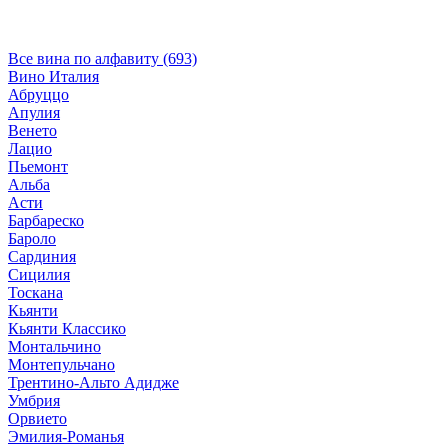
Все вина по алфавиту (693)
Вино Италия
Абруццо
Апулия
Венето
Лацио
Пьемонт
Альба
Асти
Барбареско
Бароло
Сардиния
Сицилия
Тоскана
Кьянти
Кьянти Классико
Монтальчино
Монтепульчано
Трентино-Альто Адидже
Умбрия
Орвието
Эмилия-Романья