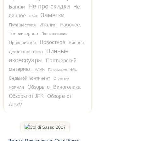
Не про скидки
Банфи
Не
Заметки
винное
Сайт
Италия
Рабочее
Путешествия
Телевизорное
Поток сознания
Новостное
Праздничное
Винное
Винные
Дефектное вино
аксессуары
Партнерский
материал
АЛМИ
Гипермаркет НАШ
Седьмой Континент
Стокманн
Обзоры от Виноголика
НОРМАН
Обзоры от JFK
Обзоры от
AlexV
Вино в Перекрестке. Col di Sasso