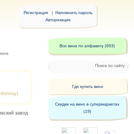
Регистрация
|
Напомнить пароль
Авторизация
Все вина по алфавиту (693)
аина
Поиск по сайту
Где купить вино
donnay)
Скидки на вино в супермаркетах
(19)
овский завод