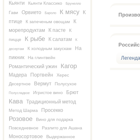
Кьянти
Кьянти Классико
Брунелло
К мясу
Орвието
К
Гави
Бароло
Произво
птице
К
К запеченым овощам
морепродуктам
К пасте
К
К рыбе
К салатам
пицце
К
Российс
На
К холодным закускам
десертам
пикник
На глинтвейн
Легенд
Кагор
Романтический ужин
Мадера
Портвейн
Херес
Вермут
Десертное
Полусухое
Брют
Игристое вино
Полусладкое
Кава
Традиционный метод
Просекко
Метод Шарма
Розовое
Вино для подарка
Повседневное
Разлито для Ашана
Моносортовое
Выдержанное