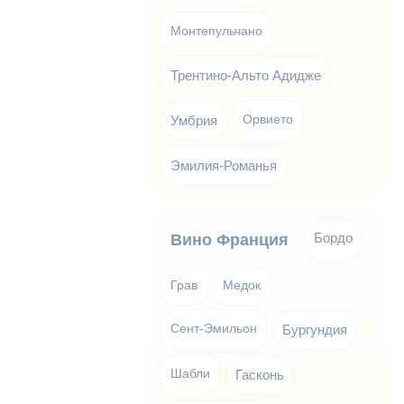
Монтепульчано
Трентино-Альто Адидже
Умбрия
Орвието
Эмилия-Романья
Бордо
Вино Франция
Грав
Медок
Сент-Эмильон
Бургундия
Шабли
Гасконь