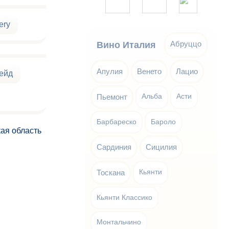
ery
Абруццо
Вино Италия
Апулия
Венето
Лацио
ейд
Пьемонт
Альба
Асти
Барбареско
Бароло
ая область
Сардиния
Сицилия
Тоскана
Кьянти
Кьянти Классико
Монтальчино