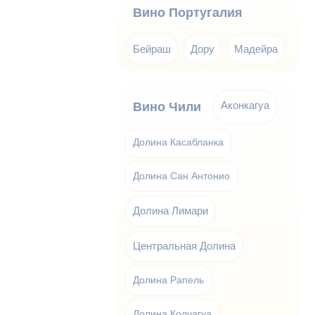
Вино Португалия
Бейраш
Дору
Мадейра
Аконкагуа
Вино Чили
Долина Касабланка
Долина Сан Антонио
Долина Лимари
Центральная Долина
Долина Рапель
Долина Колчагуа