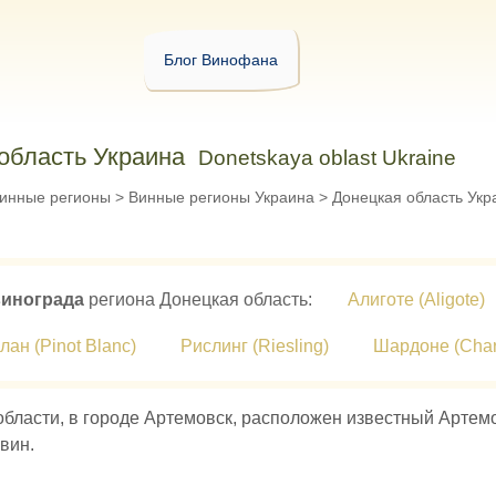
Блог Винофана
область Украина
Donetskaya oblast Ukraine
инные регионы
>
Винные регионы Украина
>
Донецкая область Укр
винограда
региона Донецкая область:
Алиготе (Aligote)
ан (Pinot Blanc)
Рислинг (Riesling)
Шардоне (Char
области, в городе Артемовск, расположен известный Артем
вин.