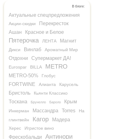
В блоге:
Актуальные спецпредложения
Перекресток
Акции-скидки
Ашан
Красное и Белое
Пятерочка
Магнит
ЛЕНТА
Винлаб
Дикси
Ароматный Мир
Отдохни
Супермаркет ДА!
METRO
Eurospar
BILLA
METRO-50%
Глобус
FORTWINE
Алианта
Карусель
Бристоль
Кьянти Классико
Тоскана
Крым
Брунелло
Бароло
Массандра
Torres
Инкерман
На
Кагор
Мадера
глинтвейн
Херес
Игристое вино
Антинори
Фрескобальди