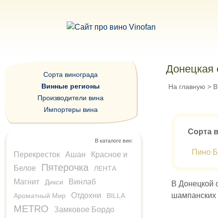
Донецкая 
Сорта винограда
Винные регионы
На главную
>
В
Производители вина
Импортеры вина
Сорта 
В каталоге вин:
Пино Бл
Перекресток
Ашан
Красное и
Пятерочка
Белое
ЛЕНТА
Магнит
Винлаб
Дикси
В Донецкой 
Отдохни
шампанских 
Ароматный Мир
BILLA
METRO
Замковое Бордо