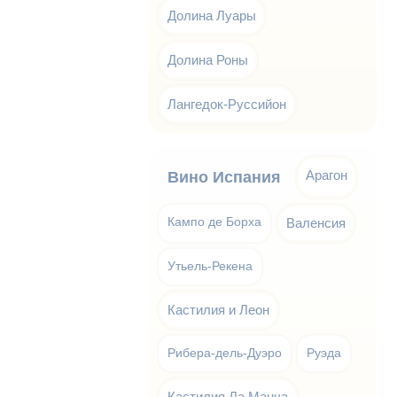
Долина Луары
Долина Роны
Лангедок-Руссийон
Арагон
Вино Испания
Кампо де Борха
Валенсия
Утьель-Рекена
Кастилия и Леон
Рибера-дель-Дуэро
Руэда
Кастилия Ла Манча