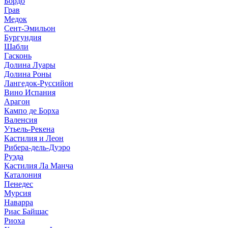
Бордо
Грав
Медок
Сент-Эмильон
Бургундия
Шабли
Гасконь
Долина Луары
Долина Роны
Лангедок-Руссийон
Вино Испания
Арагон
Кампо де Борха
Валенсия
Утьель-Рекена
Кастилия и Леон
Рибера-дель-Дуэро
Руэда
Кастилия Ла Манча
Каталония
Пенедес
Мурсия
Наварра
Риас Байшас
Риоха