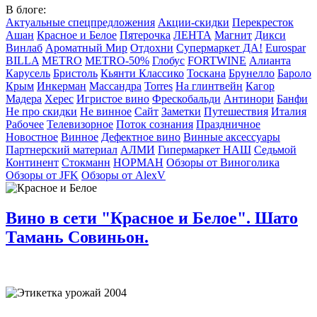
В блоге:
Актуальные спецпредложения
Акции-скидки
Перекресток
Ашан
Красное и Белое
Пятерочка
ЛЕНТА
Магнит
Дикси
Винлаб
Ароматный Мир
Отдохни
Супермаркет ДА!
Eurospar
BILLA
METRO
METRO-50%
Глобус
FORTWINE
Алианта
Карусель
Бристоль
Кьянти Классико
Тоскана
Брунелло
Бароло
Крым
Инкерман
Массандра
Torres
На глинтвейн
Кагор
Мадера
Херес
Игристое вино
Фрескобальди
Антинори
Банфи
Не про скидки
Не винное
Сайт
Заметки
Путешествия
Италия
Рабочее
Телевизорное
Поток сознания
Праздничное
Новостное
Винное
Дефектное вино
Винные аксессуары
Партнерский материал
АЛМИ
Гипермаркет НАШ
Седьмой
Континент
Стокманн
НОРМАН
Обзоры от Виноголика
Обзоры от JFK
Обзоры от AlexV
Вино в сети "Красное и Белое". Шато
Тамань Совиньон.