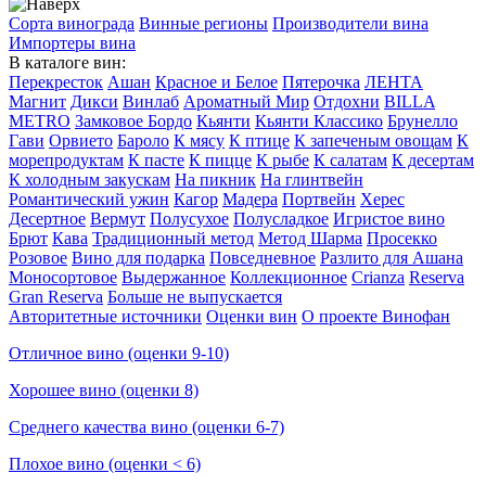
Сорта винограда
Винные регионы
Производители вина
Импортеры вина
В каталоге вин:
Перекресток
Ашан
Красное и Белое
Пятерочка
ЛЕНТА
Магнит
Дикси
Винлаб
Ароматный Мир
Отдохни
BILLA
METRO
Замковое Бордо
Кьянти
Кьянти Классико
Брунелло
Гави
Орвието
Бароло
К мясу
К птице
К запеченым овощам
К
морепродуктам
К пасте
К пицце
К рыбе
К салатам
К десертам
К холодным закускам
На пикник
На глинтвейн
Романтический ужин
Кагор
Мадера
Портвейн
Херес
Десертное
Вермут
Полусухое
Полусладкое
Игристое вино
Брют
Кава
Традиционный метод
Метод Шарма
Просекко
Розовое
Вино для подарка
Повседневное
Разлито для Ашана
Моносортовое
Выдержанное
Коллекционное
Crianza
Reserva
Gran Reserva
Больше не выпускается
Авторитетные источники
Оценки вин
О проекте Винофан
Отличное вино (оценки 9-10)
Хорошее вино (оценки 8)
Среднего качества вино (оценки 6-7)
Плохое вино (оценки < 6)