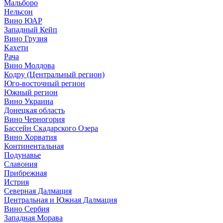
Мальборо
Нельсон
Вино ЮАР
Западный Кейп
Вино Грузия
Кахети
Рача
Вино Молдова
Кодру (Центральный регион)
Юго-восточный регион
Южный регион
Вино Украина
Донецкая область
Вино Черногория
Бассейн Скадарского Озера
Вино Хорватия
Континентальная
Подунавье
Славония
Прибрежная
Истрия
Северная Далмация
Центральная и Южная Далмация
Вино Сербия
Западная Морава