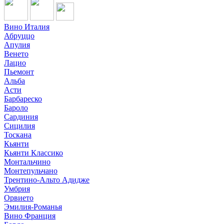
Вино Италия
Абруццо
Апулия
Венето
Лацио
Пьемонт
Альба
Асти
Барбареско
Бароло
Сардиния
Сицилия
Тоскана
Кьянти
Кьянти Классико
Монтальчино
Монтепульчано
Трентино-Альто Адидже
Умбрия
Орвието
Эмилия-Романья
Вино Франция