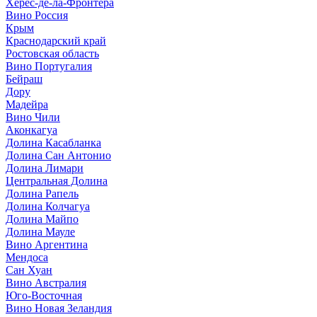
Херес-де-ла-Фронтера
Вино Россия
Крым
Краснодарский край
Ростовская область
Вино Португалия
Бейраш
Дору
Мадейра
Вино Чили
Аконкагуа
Долина Касабланка
Долина Сан Антонио
Долина Лимари
Центральная Долина
Долина Рапель
Долина Колчагуа
Долина Майпо
Долина Мауле
Вино Аргентина
Мендоса
Сан Хуан
Вино Австралия
Юго-Восточная
Вино Новая Зеландия