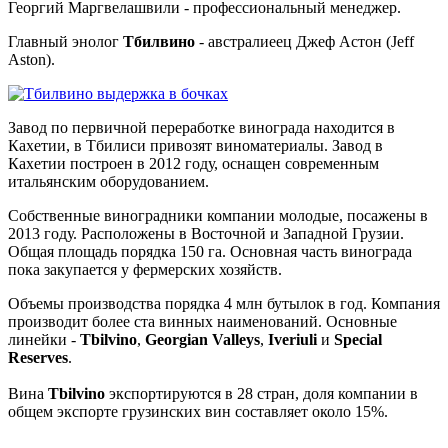
Георгий Маргвелашвили - профессиональный менеджер.
Главный энолог
Тбилвино
- австралиеец Джеф Астон (Jeff
Aston).
Завод по первичной переработке винограда находится в
Кахетии, в Тбилиси привозят виноматериалы. Завод в
Кахетии построен в 2012 году, оснащен современным
итальянским оборудованием.
Собственные виноградники компании молодые, посажены в
2013 году. Расположены в Восточной и Западной Грузии.
Общая площадь порядка 150 га. Основная часть винограда
пока закупается у фермерских хозяйств.
Объемы производства порядка 4 млн бутылок в год. Компания
производит более ста винных наименований. Основные
линейки -
Tbilvino
,
Georgian Valleys
,
Iveriuli
и
Special
Reserves
.
Вина
Tbilvino
экспортируются в 28 стран, доля компании в
общем экспорте грузинских вин составляет около 15%.