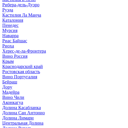
Рибера-дель-Дуэро
Руэда
Кастилия Ла Манча
Каталония
Пенедес
Мурсия
Наварра
Риас Байшас
Риоха
Херес-де-ла-Фронтера
Вино Россия
Крым
Краснодарский край
Ростовская область
Вино Португалия
Бейраш
Дору
Мадейра
Вино Чили
Аконкагуа
Долина Касабланка
Долина Сан Антонио
Долина Лимари
Центральная Долина