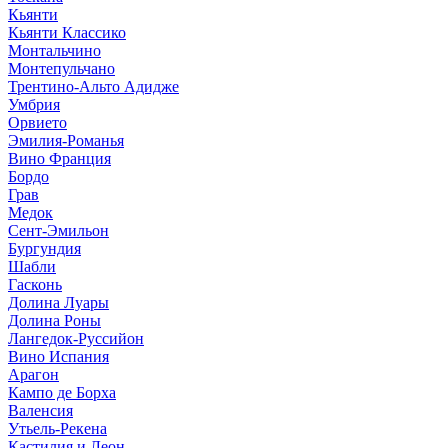
Кьянти
Кьянти Классико
Монтальчино
Монтепульчано
Трентино-Альто Адидже
Умбрия
Орвието
Эмилия-Романья
Вино Франция
Бордо
Грав
Медок
Сент-Эмильон
Бургундия
Шабли
Гасконь
Долина Луары
Долина Роны
Лангедок-Руссийон
Вино Испания
Арагон
Кампо де Борха
Валенсия
Утьель-Рекена
Кастилия и Леон