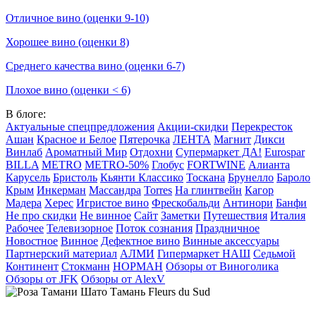
Отличное вино (оценки 9-10)
Хорошее вино (оценки 8)
Среднего качества вино (оценки 6-7)
Плохое вино (оценки < 6)
В блоге:
Актуальные спецпредложения
Акции-скидки
Перекресток
Ашан
Красное и Белое
Пятерочка
ЛЕНТА
Магнит
Дикси
Винлаб
Ароматный Мир
Отдохни
Супермаркет ДА!
Eurospar
BILLA
METRO
METRO-50%
Глобус
FORTWINE
Алианта
Карусель
Бристоль
Кьянти Классико
Тоскана
Брунелло
Бароло
Крым
Инкерман
Массандра
Torres
На глинтвейн
Кагор
Мадера
Херес
Игристое вино
Фрескобальди
Антинори
Банфи
Не про скидки
Не винное
Сайт
Заметки
Путешествия
Италия
Рабочее
Телевизорное
Поток сознания
Праздничное
Новостное
Винное
Дефектное вино
Винные аксессуары
Партнерский материал
АЛМИ
Гипермаркет НАШ
Седьмой
Континент
Стокманн
НОРМАН
Обзоры от Виноголика
Обзоры от JFK
Обзоры от AlexV