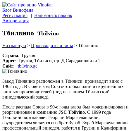
Блог Винофана
Регистрация
|
Напомнить пароль
Авторизация
Тбилвино
Tbilvino
На главную
>
Производители вина
>
Тбилвино
Страна
: Грузия
Адрес
: Грузия, Тбилиси, пр. Д.Сараджишвили 2
Сайт
:
tbilvino.ge
Завод Тбилвино расположен в Тбилиси, производит вино с
1962 года. В Советском Союзе это был один из крупнейших
винных производителей (под названием Тбилисский
винодельческий завод).
После распада Союза в 90-е годы завод был модернизирован и
реорганизован в компанию
JSC Tbilvino
. С 1999 года
Тбилвино возглавляет Георгий Маргвелашвили,
соучредителем является его брат Зураб. Зураб Маргвелашвили
профессиональный винодел, работал в Грузии и Калифорнии.