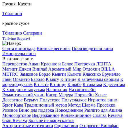
Грузия, Кахети
Тбилвино
красное сухое
Тбилвино Саперави
Tbilvino Saperavi
Сорта винограда
Винные регионы
Производители вина
Импортеры вина
В каталоге вин:
Перекресток
Ашан
Красное и Белое
Пятерочка
ЛЕНТА
Магнит
Дикси
Винлаб
Ароматный Мир
Отдохни
BILLA
METRO
Замковое Бордо
Кьянти
Кьянти Классико
Брунелло
Гави
Орвието
Бароло
К мясу
К птице
К запеченым овощам
К
морепродуктам
К пасте
К пицце
К рыбе
К салатам
К десертам
К холодным закускам
На пикник
На глинтвейн
Романтический ужин
Кагор
Мадера
Портвейн
Херес
Десертное
Вермут
Полусухое
Полусладкое
Игристое вино
Брют
Кава
Традиционный метод
Метод Шарма
Просекко
Розовое
Вино для подарка
Повседневное
Разлито для Ашана
Моносортовое
Выдержанное
Коллекционное
Crianza
Reserva
Gran Reserva
Больше не выпускается
Авторитетные источники
Оценки вин
О проекте Винофан