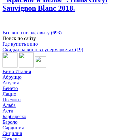
Sauvignon Blanc 2018.
Все вина по алфавиту (693)
Поиск по сайту
Где купить вино
Скидки на вино в супермаркетах (19)
Вино Италия
Абруццо
Апулия
Венето
Лацио
Пьемонт
Альба
Асти
Барбареско
Бароло
Сардиния
Сицилия
Тоскана