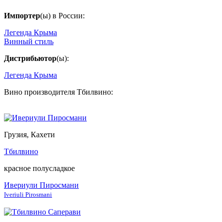
Импортер
(ы) в России:
Легенда Крыма
Винный стиль
Дистрибьютор
(ы):
Легенда Крыма
Вино производителя Тбилвино:
Грузия, Кахети
Тбилвино
красное полусладкое
Ивериули Пиросмани
Iveriuli Pirosmani