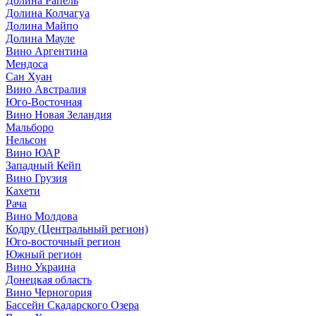
Долина Рапель
Долина Колчагуа
Долина Майпо
Долина Мауле
Вино Аргентина
Мендоса
Сан Хуан
Вино Австралия
Юго-Восточная
Вино Новая Зеландия
Мальборо
Нельсон
Вино ЮАР
Западный Кейп
Вино Грузия
Кахети
Рача
Вино Молдова
Кодру (Центральный регион)
Юго-восточный регион
Южный регион
Вино Украина
Донецкая область
Вино Черногория
Бассейн Скадарского Озера