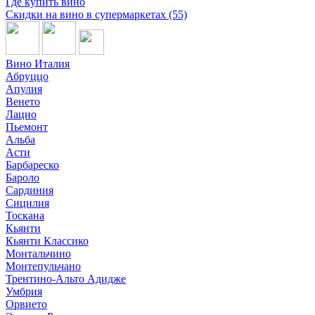
Где купить вино
Скидки на вино в супермаркетах (55)
Вино Италия
Абруццо
Апулия
Венето
Лацио
Пьемонт
Альба
Асти
Барбареско
Бароло
Сардиния
Сицилия
Тоскана
Кьянти
Кьянти Классико
Монтальчино
Монтепульчано
Трентино-Альто Адидже
Умбрия
Орвието