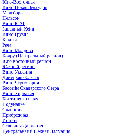
Юго-Восточная
Вино Новая Зеландия
Мальборо
Нельсон
Вино ЮАР
Западный Кейп
Вино Грузия
Кахети
Рача
Вино Молдова
Кодру (Центральный регион)
Юго-восточный регион
Южный регион
Вино Украина
Донецкая область
Вино Черногория
Бассейн Скадарского Озера
Вино Хорватия
Континентальная
Подунавье
Славония
Прибрежная
Истрия
Северная Далмация
Центральная и Южная Далмация