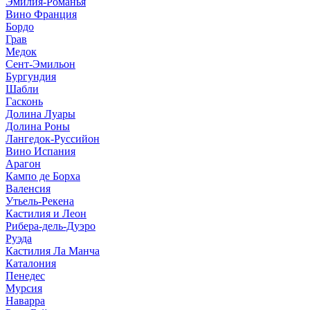
Эмилия-Романья
Вино Франция
Бордо
Грав
Медок
Сент-Эмильон
Бургундия
Шабли
Гасконь
Долина Луары
Долина Роны
Лангедок-Руссийон
Вино Испания
Арагон
Кампо де Борха
Валенсия
Утьель-Рекена
Кастилия и Леон
Рибера-дель-Дуэро
Руэда
Кастилия Ла Манча
Каталония
Пенедес
Мурсия
Наварра