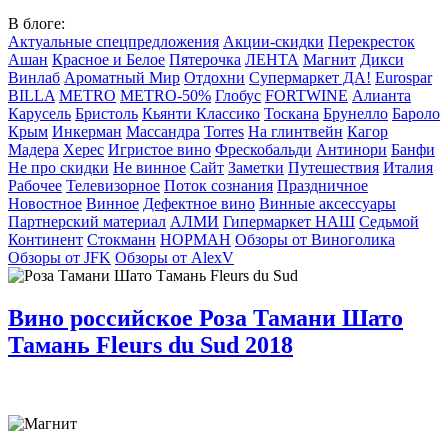
В блоге:
Актуальные спецпредложения
Акции-скидки
Перекресток
Ашан
Красное и Белое
Пятерочка
ЛЕНТА
Магнит
Дикси
Винлаб
Ароматный Мир
Отдохни
Супермаркет ДА!
Eurospar
BILLA
METRO
METRO-50%
Глобус
FORTWINE
Алианта
Карусель
Бристоль
Кьянти Классико
Тоскана
Брунелло
Бароло
Крым
Инкерман
Массандра
Torres
На глинтвейн
Кагор
Мадера
Херес
Игристое вино
Фрескобальди
Антинори
Банфи
Не про скидки
Не винное
Сайт
Заметки
Путешествия
Италия
Рабочее
Телевизорное
Поток сознания
Праздничное
Новостное
Винное
Дефектное вино
Винные аксессуары
Партнерский материал
АЛМИ
Гипермаркет НАШ
Седьмой
Континент
Стокманн
НОРМАН
Обзоры от Виноголика
Обзоры от JFK
Обзоры от AlexV
Вино российское Роза Тамани Шато
Тамань Fleurs du Sud 2018