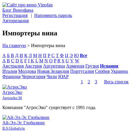
Блог Винофана
Регистрация
|
Напомнить пароль
Авторизация
Импортеры вина
На главную
>
Импортеры вина
А
Б
В
Д
И
К
Л
М
Н
П
Р
С
Т
Ф
Ц
Э
Ю
Все
A
B
C
D
E
F
I
K
L
M
N
O
P
R
S
U
V
W
Австралия
Австрия
Аргентина
Армения
Грузия
Испания
Италия
Молдова
Новая Зеландия
Португалия
Сербия
Украина
Франция
Черногория
Чили
ЮАР
1
2
3
Весь список
АгросЭко
Agroseko M
Компания "АгросЭко" существует с 1991 года.
Ай-Эл-Эс Глобалвин
ILS Globalvin