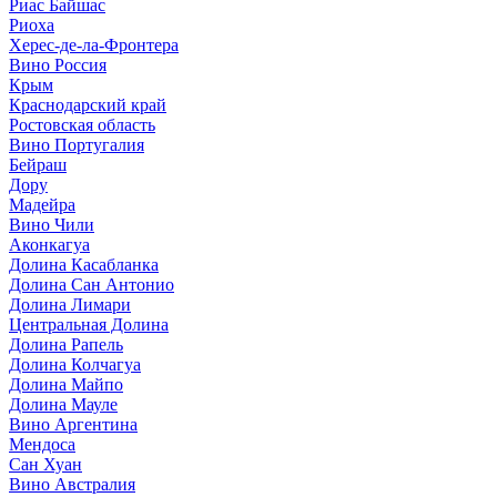
Риас Байшас
Риоха
Херес-де-ла-Фронтера
Вино Россия
Крым
Краснодарский край
Ростовская область
Вино Португалия
Бейраш
Дору
Мадейра
Вино Чили
Аконкагуа
Долина Касабланка
Долина Сан Антонио
Долина Лимари
Центральная Долина
Долина Рапель
Долина Колчагуа
Долина Майпо
Долина Мауле
Вино Аргентина
Мендоса
Сан Хуан
Вино Австралия