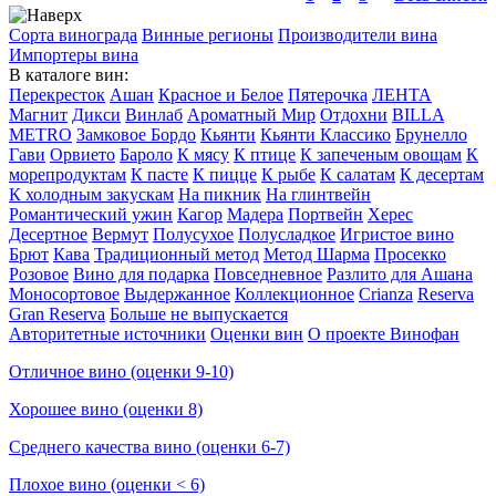
Сорта винограда
Винные регионы
Производители вина
Импортеры вина
В каталоге вин:
Перекресток
Ашан
Красное и Белое
Пятерочка
ЛЕНТА
Магнит
Дикси
Винлаб
Ароматный Мир
Отдохни
BILLA
METRO
Замковое Бордо
Кьянти
Кьянти Классико
Брунелло
Гави
Орвието
Бароло
К мясу
К птице
К запеченым овощам
К
морепродуктам
К пасте
К пицце
К рыбе
К салатам
К десертам
К холодным закускам
На пикник
На глинтвейн
Романтический ужин
Кагор
Мадера
Портвейн
Херес
Десертное
Вермут
Полусухое
Полусладкое
Игристое вино
Брют
Кава
Традиционный метод
Метод Шарма
Просекко
Розовое
Вино для подарка
Повседневное
Разлито для Ашана
Моносортовое
Выдержанное
Коллекционное
Crianza
Reserva
Gran Reserva
Больше не выпускается
Авторитетные источники
Оценки вин
О проекте Винофан
Отличное вино (оценки 9-10)
Хорошее вино (оценки 8)
Среднего качества вино (оценки 6-7)
Плохое вино (оценки < 6)