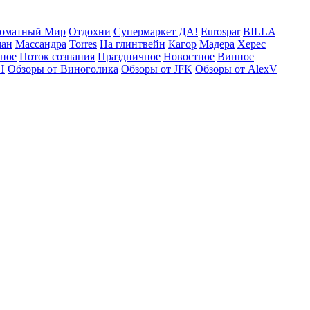
оматный Мир
Отдохни
Супермаркет ДА!
Eurospar
BILLA
ман
Массандра
Torres
На глинтвейн
Кагор
Мадера
Херес
рное
Поток сознания
Праздничное
Новостное
Винное
Н
Обзоры от Виноголика
Обзоры от JFK
Обзоры от AlexV