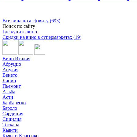
Все вина по алфавиту (693)
Поиск по сайту
Где купить вино
Скидки на вино в супермаркетах (19)
Вино Италия
Абруццо
Апулия
Венето
Лацио
Пьемонт
Альба
Асти
Барбареско
Бароло
Сардиния
Сицилия
Тоскана
Кьянти
Кьянти Классико