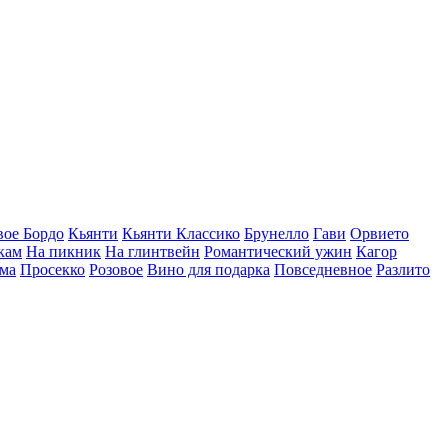
вое Бордо
Кьянти
Кьянти Классико
Брунелло
Гави
Орвието
кам
На пикник
На глинтвейн
Романтический ужин
Кагор
ма
Просекко
Розовое
Вино для подарка
Повседневное
Разлито