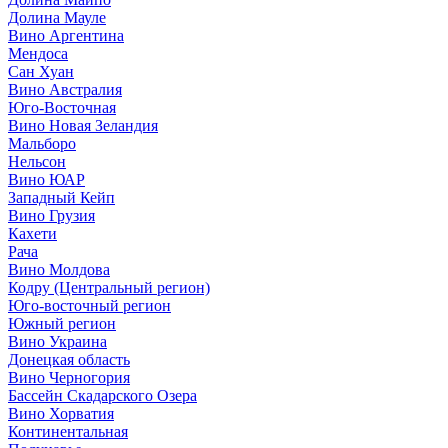
Долина Мауле
Вино Аргентина
Мендоса
Сан Хуан
Вино Австралия
Юго-Восточная
Вино Новая Зеландия
Мальборо
Нельсон
Вино ЮАР
Западный Кейп
Вино Грузия
Кахети
Рача
Вино Молдова
Кодру (Центральный регион)
Юго-восточный регион
Южный регион
Вино Украина
Донецкая область
Вино Черногория
Бассейн Скадарского Озера
Вино Хорватия
Континентальная