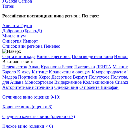
J Garcia Carrion
Torres
Российские поставщики вина
региона Пенедес:
Алианта Групп
Добровин (Браво-Д)
Миллениум
Синергия Импорт
Список вин региона Пенедес
Сорта винограда
Винные регионы
Производители вина
Импор
В каталоге вин:
Перекресток
Ашан
Красное и Белое
Пятерочка
ЛЕНТА
Магнит
Бароло
К мясу
К птице
К запеченым овощам
К морепродуктам
Мадера
Портвейн
Херес
Десертное
Вермут
Полусухое
Полусла
для Ашана
Моносортовое
Выдержанное
Коллекционное
Crianz
Авторитетные источники
Оценки вин
О проекте Винофан
Отличное вино (оценки 9-10)
Хорошее вино (оценки 8)
Среднего качества вино (оценки 6-7)
Плохое вино (оценки < 6)