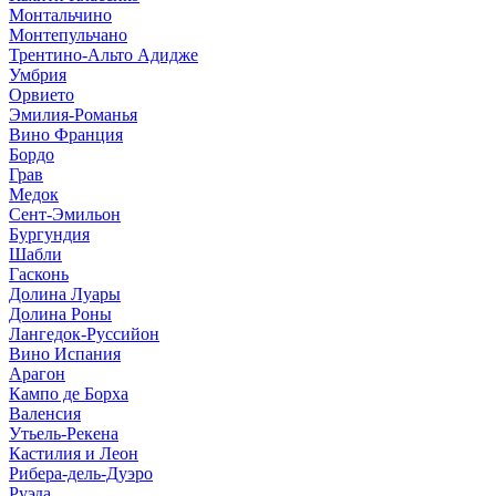
Монтальчино
Монтепульчано
Трентино-Альто Адидже
Умбрия
Орвието
Эмилия-Романья
Вино Франция
Бордо
Грав
Медок
Сент-Эмильон
Бургундия
Шабли
Гасконь
Долина Луары
Долина Роны
Лангедок-Руссийон
Вино Испания
Арагон
Кампо де Борха
Валенсия
Утьель-Рекена
Кастилия и Леон
Рибера-дель-Дуэро
Руэда