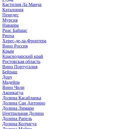
Кастилия Ла Манча
Каталония
Пенедес
Мурсия
Наварра
Риас Байшас
Риоха
Херес-де-ла-Фронтера
Вино Россия
Крым
Краснодарский край
Ростовская область
Вино Португалия
Бейраш
Дору
Мадейра
Вино Чили
Аконкагуа
Долина Касабланка
Долина Сан Антонио
Долина Лимари
Центральная Долина
Долина Рапель
Долина Колчагуа
Долина Майпо