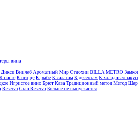
теры вина
Дикси
Винлаб
Ароматный Мир
Отдохни
BILLA
METRO
Замко
К пасте
К пицце
К рыбе
К салатам
К десертам
К холодным закус
дкое
Игристое вино
Брют
Кава
Традиционный метод
Метод Шар
a
Reserva
Gran Reserva
Больше не выпускается