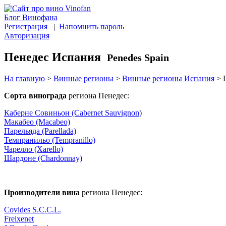
Блог Винофана
Регистрация
|
Напомнить пароль
Авторизация
Пенедес Испания
Penedes Spain
На главную
>
Винные регионы
>
Винные регионы Испания
>
П
Сорта винограда
региона Пенедес:
Каберне Совиньон (Cabernet Sauvignon)
Макабео (Macabeo)
Парельяда (Parellada)
Темпранильо (Tempranillo)
Чарелло (Xarello)
Шардоне (Chardonnay)
Производители вина
региона Пенедес:
Covides S.C.C.L.
Freixenet