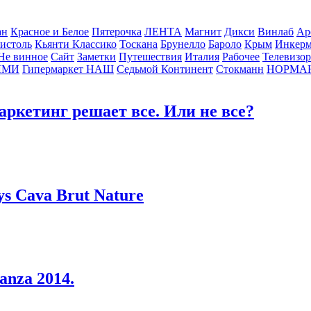
ан
Красное и Белое
Пятерочка
ЛЕНТА
Магнит
Дикси
Винлаб
Ар
истоль
Кьянти Классико
Тоскана
Брунелло
Бароло
Крым
Инкер
Не винное
Сайт
Заметки
Путешествия
Италия
Рабочее
Телевизо
ЛМИ
Гипермаркет НАШ
Седьмой Континент
Стокманн
НОРМА
аркетинг решает все. Или не все?
s Cava Brut Nature
anza 2014.