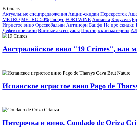
В блоге:
Актуальные спецпредложения
Акции-скидки
Перекресток
Аш
METRO
METRO-50%
Глобус
FORTWINE
Алианта
Карусель
Бр
Игристое вино
Фрескобальди
Антинори
Банфи
Не про скидки
Дефектное вино
Винные аксессуары
Партнерский материал
А
Австралийское вино "19 Crimes", или м
Испанское игристое вино Pago de Tharsy
Пятерочка и вино. Condado de Oriza Cri