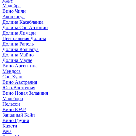
Дору
Мадейра
Вино Чили
Аконкагуа
Долина Касабланка
Долина Сан Антонио
Долина Лимари
Центральная Долина
Долина Рапель
Долина Колчагуа
Долина Майпо
Долина Мауле
Вино Аргентина
Мендоса
Сан Хуан
Вино Австралия
Юго-Восточная
Вино Новая Зеландия
Мальборо
Нельсон
Вино ЮАР
Западный Кейп
Вино Грузия
Кахети
Рача