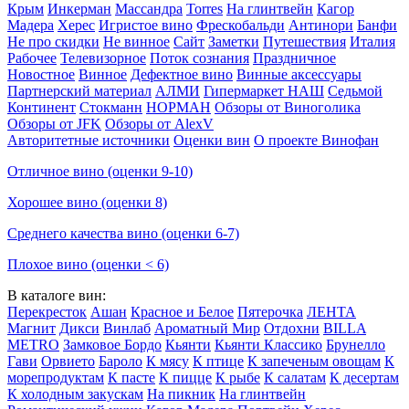
Крым
Инкерман
Массандра
Torres
На глинтвейн
Кагор
Мадера
Херес
Игристое вино
Фрескобальди
Антинори
Банфи
Не про скидки
Не винное
Сайт
Заметки
Путешествия
Италия
Рабочее
Телевизорное
Поток сознания
Праздничное
Новостное
Винное
Дефектное вино
Винные аксессуары
Партнерский материал
АЛМИ
Гипермаркет НАШ
Седьмой
Континент
Стокманн
НОРМАН
Обзоры от Виноголика
Обзоры от JFK
Обзоры от AlexV
Авторитетные источники
Оценки вин
О проекте Винофан
Отличное вино (оценки 9-10)
Хорошее вино (оценки 8)
Среднего качества вино (оценки 6-7)
Плохое вино (оценки < 6)
В каталоге вин:
Перекресток
Ашан
Красное и Белое
Пятерочка
ЛЕНТА
Магнит
Дикси
Винлаб
Ароматный Мир
Отдохни
BILLA
METRO
Замковое Бордо
Кьянти
Кьянти Классико
Брунелло
Гави
Орвието
Бароло
К мясу
К птице
К запеченым овощам
К
морепродуктам
К пасте
К пицце
К рыбе
К салатам
К десертам
К холодным закускам
На пикник
На глинтвейн