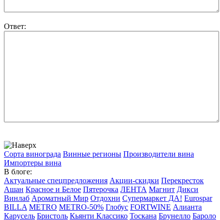
Ответ:
Сорта винограда
Винные регионы
Производители вина
Импортеры вина
В блоге:
Актуальные спецпредложения
Акции-скидки
Перекресток
Ашан
Красное и Белое
Пятерочка
ЛЕНТА
Магнит
Дикси
Винлаб
Ароматный Мир
Отдохни
Супермаркет ДА!
Eurospar
BILLA
METRO
METRO-50%
Глобус
FORTWINE
Алианта
Карусель
Бристоль
Кьянти Классико
Тоскана
Брунелло
Бароло