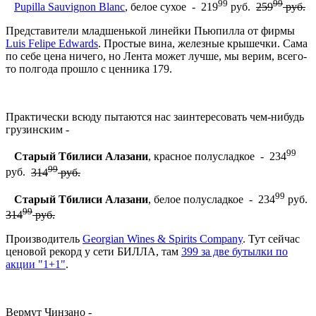
99
99
Pupilla Sauvignon Blanc
, белое сухое - 219
руб.
259
руб.
Представители младшенькой линейки Пьюпилла от фирмы
Luis Felipe Edwards
. Простые вина, железные крышечки. Сама
по себе цена ничего, но Лента может лучше, мы верим, всего-
то полгода прошло с ценника 179.
Практически всюду пытаются нас заинтересовать чем-нибудь
грузинским -
99
Старый Тбилиси Алазани
, красное полусладкое - 234
99
руб.
314
руб.
99
Старый Тбилиси Алазани
, белое полусладкое - 234
руб.
99
314
руб.
Производитель
Georgian Wines & Spirits Company
. Тут сейчас
ценовой рекорд у сети БИЛЛА, там
399 за две бутылки по
акции "1+1"
.
Вермут Чинзано -