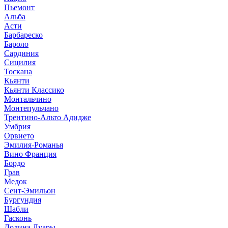
Пьемонт
Альба
Асти
Барбареско
Бароло
Сардиния
Сицилия
Тоскана
Кьянти
Кьянти Классико
Монтальчино
Монтепульчано
Трентино-Альто Адидже
Умбрия
Орвието
Эмилия-Романья
Вино Франция
Бордо
Грав
Медок
Сент-Эмильон
Бургундия
Шабли
Гасконь
Долина Луары