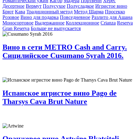
Романтический ужин
Кагор
Мадера
Портвейн
Херес
Десертное
Вермут
Полусухое
Полусладкое
Игристое вино
Брют
Кава
Традиционный метод
Метод Шарма
Просекко
Розовое
Вино для подарка
Повседневное
Разлито для Ашана
Моносортовое
Выдержанное
Коллекционное
Crianza
Reserva
Gran Reserva
Больше не выпускается
Вино в сети METRO Cash and Carry.
Сицилийское Cusumano Syrah 2016.
Испанское игристое вино Pago de
Tharsys Cava Brut Nature
Оранжевое вино Artwine Rkatsiteli