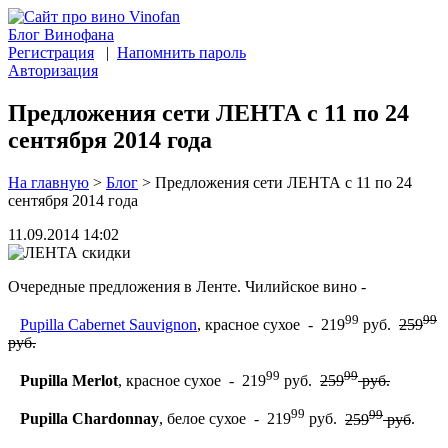
Блог Винофана
Регистрация
|
Напомнить пароль
Авторизация
Предложения сети ЛЕНТА с 11 по 24
сентября 2014 года
На главную
>
Блог
>
Предложения сети ЛЕНТА с 11 по 24
сентября 2014 года
11.09.2014 14:02
Очередные предложения в Ленте. Чилийское вино -
99
99
Pupilla Cabernet Sauvignon
, красное сухое - 219
руб.
259
руб.
99
99
Pupilla Merlot
, красное сухое - 219
руб.
259
руб.
99
99
Pupilla Chardonnay
, белое сухое - 219
руб.
259
руб
.