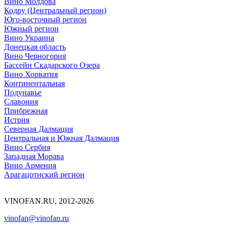
Вино Молдова
Кодру (Центральный регион)
Юго-восточный регион
Южный регион
Вино Украина
Донецкая область
Вино Черногория
Бассейн Скадарского Озера
Вино Хорватия
Континентальная
Подунавье
Славония
Прибрежная
Истрия
Северная Далмация
Центральная и Южная Далмация
Вино Сербия
Западная Морава
Вино Армения
Арагацотнский регион
VINOFAN.RU, 2012-2026
vinofan@vinofan.ru