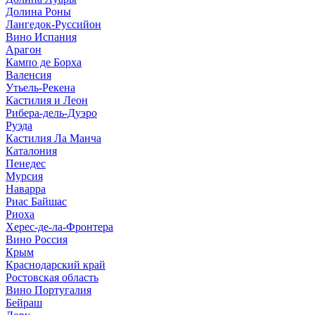
Долина Роны
Лангедок-Руссийон
Вино Испания
Арагон
Кампо де Борха
Валенсия
Утьель-Рекена
Кастилия и Леон
Рибера-дель-Дуэро
Руэда
Кастилия Ла Манча
Каталония
Пенедес
Мурсия
Наварра
Риас Байшас
Риоха
Херес-де-ла-Фронтера
Вино Россия
Крым
Краснодарский край
Ростовская область
Вино Португалия
Бейраш