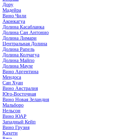
Дору
Мадейра
Вино Чили
Аконкагуа
Долина Касабланка
Долина Сан Антонио
Долина Лимари
Центральная Долина
Долина Рапель
Долина Колчагуа
Долина Майпо
Долина Мауле
Вино Аргентина
Мендоса
Сан Хуан
Вино Австралия
Юго-Восточная
Вино Новая Зеландия
Мальборо
Нельсон
Вино ЮАР
Западный Кейп
Вино Грузия
Кахети
Рача