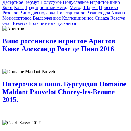
Десертное
Вермут
Полусухое
Полусладкое
Игристое вино
Брют
Кава
Традиционный метод
Метод Шарма
Просекко
Розовое
Вино для подарка
Повседневное
Разлито для Ашана
Моносортовое
Выдержанное
Коллекционное
Crianza
Reserva
Gran Reserva
Больше не выпускается
Вино российское игристое Аристов
Кюве Александр Розе де Пино 2016
Пятерочка и вино. Бургундия Domaine
Maldant Pauvelot Chorey-les-Beaune
2015.