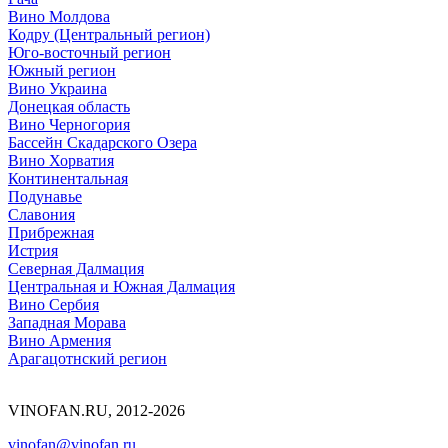
Вино Молдова
Кодру (Центральный регион)
Юго-восточный регион
Южный регион
Вино Украина
Донецкая область
Вино Черногория
Бассейн Скадарского Озера
Вино Хорватия
Континентальная
Подунавье
Славония
Прибрежная
Истрия
Северная Далмация
Центральная и Южная Далмация
Вино Сербия
Западная Морава
Вино Армения
Арагацотнский регион
VINOFAN.RU, 2012-2026
vinofan@vinofan.ru