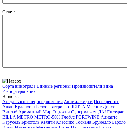
Ответ:
Сорта винограда
Винные регионы
Производители вина
Импортеры вина
В блоге:
Актуальные спецпредложения
Акции-скидки
Перекресток
Ашан
Красное и Белое
Пятерочка
ЛЕНТА
Магнит
Дикси
Винлаб
Ароматный Мир
Отдохни
Супермаркет ДА!
Eurospar
BILLA
METRO
METRO-50%
Глобус
FORTWINE
Алианта
Карусель
Бристоль
Кьянти Классико
Тоскана
Брунелло
Бароло
Крым
Инкерман
Массандра
Torres
На глинтвейн
Кагор