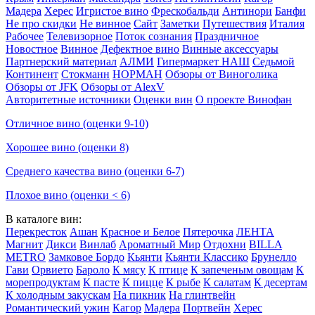
Мадера
Херес
Игристое вино
Фрескобальди
Антинори
Банфи
Не про скидки
Не винное
Сайт
Заметки
Путешествия
Италия
Рабочее
Телевизорное
Поток сознания
Праздничное
Новостное
Винное
Дефектное вино
Винные аксессуары
Партнерский материал
АЛМИ
Гипермаркет НАШ
Седьмой
Континент
Стокманн
НОРМАН
Обзоры от Виноголика
Обзоры от JFK
Обзоры от AlexV
Авторитетные источники
Оценки вин
О проекте Винофан
Отличное вино (оценки 9-10)
Хорошее вино (оценки 8)
Среднего качества вино (оценки 6-7)
Плохое вино (оценки < 6)
В каталоге вин:
Перекресток
Ашан
Красное и Белое
Пятерочка
ЛЕНТА
Магнит
Дикси
Винлаб
Ароматный Мир
Отдохни
BILLA
METRO
Замковое Бордо
Кьянти
Кьянти Классико
Брунелло
Гави
Орвието
Бароло
К мясу
К птице
К запеченым овощам
К
морепродуктам
К пасте
К пицце
К рыбе
К салатам
К десертам
К холодным закускам
На пикник
На глинтвейн
Романтический ужин
Кагор
Мадера
Портвейн
Херес