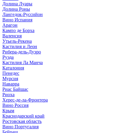
Долина Луары
Долина Роны
Лангедок-Руссийон
Вино Испания
Арагон
Кампо де Борха
Валенсия
Утьель-Рекена
Кастилия и Леон
Рибера-дель-Дуэро
Руэда
Кастилия Ла Манча
Каталония
Пенедес
Мурсия
Наварра
Риас Байшас
Риоха
Херес-де-ла-Фронтера
Вино Россия
Крым
Краснодарский край
Ростовская область
Вино Португалия
Бейраш