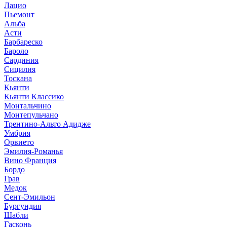
Лацио
Пьемонт
Альба
Асти
Барбареско
Бароло
Сардиния
Сицилия
Тоскана
Кьянти
Кьянти Классико
Монтальчино
Монтепульчано
Трентино-Альто Адидже
Умбрия
Орвието
Эмилия-Романья
Вино Франция
Бордо
Грав
Медок
Сент-Эмильон
Бургундия
Шабли
Гасконь