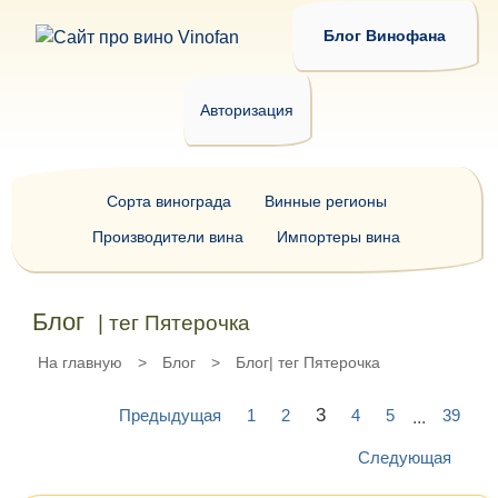
Блог Винофана
Авторизация
Сорта винограда
Винные регионы
Производители вина
Импортеры вина
Блог
| тег Пятерочка
На главную
>
Блог
>
Блог| тег Пятерочка
3
Предыдущая
1
2
4
5
39
...
Следующая