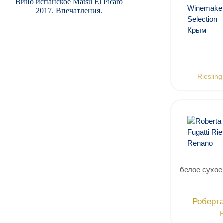
Вино испанское Matsu El Picaro
2017. Впечатления.
Rieslin
белое сухое
Роберта
R