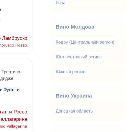
Рача
е
е
Вино Молдова
е Ламбруско
Кодру (Центральный регион)
ambrusco Rosso
Юго-восточный регион
Южный регион
 Трентино-
Адидже
и Фугатти
Вино Украина
Донецкая область
гатти Россо
Валлагарина
sso Vallagarina