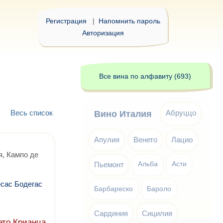
Регистрация
|
Напомнить пароль
Авторизация
Все вина по алфавиту (693)
Весь список
Абруццо
Вино Италия
Апулия
Венето
Лацио
, Кампо де
Пьемонт
Альба
Асти
сас Бодегас
Барбареско
Бароло
Сардиния
Сицилия
ето Крианца