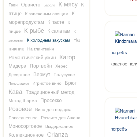
К мясу
Орвието
К
Гави
Бароло
птице
К
К запеченым овощам
морепродуктам
К пасте
К
К рыбе
К салатам
пицце
К
На
К холодным закускам
десертам
пикник
На глинтвейн
погребъ
Кагор
Романтический ужин
красное пол
Мадера
Портвейн
Херес
Вермут
Десертное
Полусухое
Брют
Игристое вино
Полусладкое
Кава
Традиционный метод
Просекко
Метод Шарма
Розовое
Вино для подарка
Повседневное
Разлито для Ашана
Моносортовое
Выдержанное
погребъ
Crianza
Коллекционное