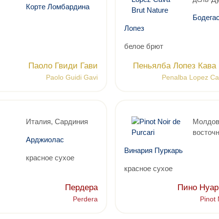
Корте Ломбардина
Бодега
Лопез
белое брют
Паоло Гвиди Гави
Пеньялба Лопез Кава
Paolo Guidi Gavi
Penalba Lopez Ca
Италия, Сардиния
Молдов
восточн
Арджиолас
Винария Пуркарь
красное сухое
красное сухое
Пердера
Пино Нуар
Perdera
Pinot 