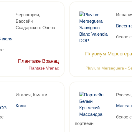
Черногория,
Испани
Бассейн
Висенте
Скадарского Озера
белое с
3 июля
ое
Плувиум Мерсегера
Плантаже Вранац
Plantaze Vranac
Pluvium Merseguera - S
Италия, Кьянти
Россия
Коли
Массан
ое
белое 
портвейн