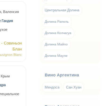
Центральная Долина
я, Валенсия
 Гандия
Долина Рапель
ухое
Долина Колчагуа
 - Совиньон
Долина Майпо
Блан
auvignon Blanc
Долина Мауле
Вино Аргентина
, Крым
дра
Мендоса
Сан Хуан
специальное