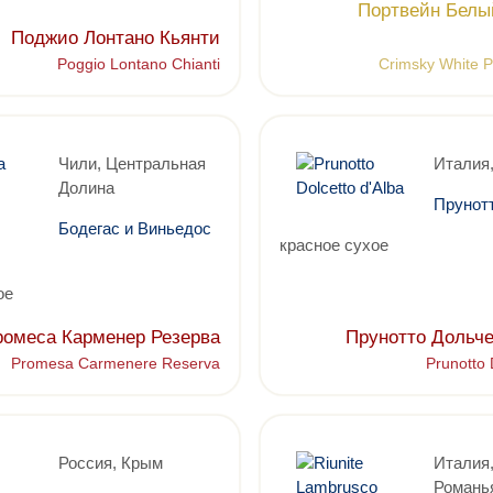
Портвейн Белы
Поджио Лонтано Кьянти
Poggio Lontano Chianti
Crimsky White 
Чили, Центральная
Италия
Долина
Прунот
Бодегас и Виньедос
красное сухое
ое
омеса Карменер Резерва
Прунотто Дольче
Promesa Carmenere Reserva
Prunotto 
Россия, Крым
Италия
Романь