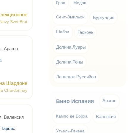
Грав
Медок
ллекционное
Сент-Эмильон
Бургундия
Novy Svet Brut
Шабли
Гасконь
Долина Луары
, Арагон
а
Долина Роны
Лангедок-Руссийон
на Шардоне
na Chardonnay
Арагон
Вино Испания
Кампо де Борха
Валенсия
я, Валенсия
 Тарсис
Утьель-Рекена