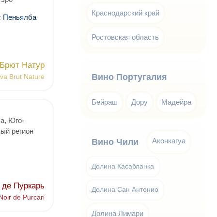
Краснодарский край
с Пеньялба
Ростовская область
 Брют Натур
Вино Португалия
va Brut Nature
Бейраш
Дору
Мадейра
а, Юго-
ый регион
Аконкагуа
Вино Чили
Долина Касабланка
 де Пуркарь
Долина Сан Антонио
Noir de Purcari
Долина Лимари