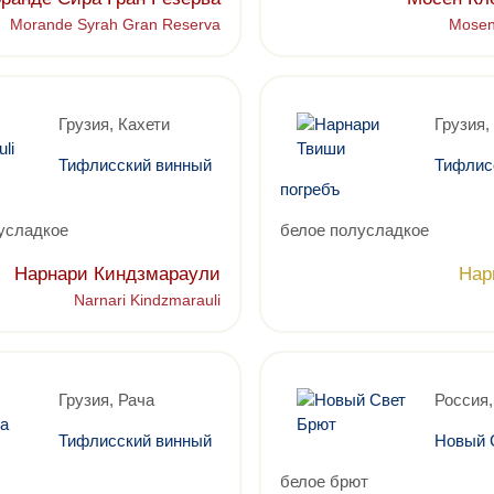
Morande Syrah Gran Reserva
Mosen
Грузия, Кахети
Грузия,
Тифлисский винный
Тифлис
погребъ
усладкое
белое полусладкое
Нарнари Киндзмараули
Нар
Narnari Kindzmarauli
Грузия, Рача
Россия
Тифлисский винный
Новый 
белое брют