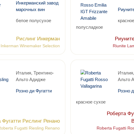
Инкерманский завод
марочных вин
Риунит
белое полусухое
красно
полусладкое
Рислинг Инкерман
Риунит
g Inkerman Winemaker Selection
Riunite L
Италия, Трентино-
Италия,
Альто Адидже
Альто 
Роэно ди Фугатти
Роэно д
красное сухое
Роберта Фу
 Фугатти Рислинг Ренано
oberta Fugatti Riesling Renano
Roberta Fugatti Ro