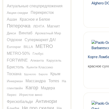
Актуальные спецпредложения
Перекресток
Акции-скидки
Ашан
Красное и Белое
Пятерочка
Магнит
ЛЕНТА
Винлаб
Дикси
Ароматный Мир
Отдохни
Супермаркет ДА!
METRO
Eurospar
BILLA
METRO-50%
Глобус
Корте Ломб
FORTWINE
Алианта
Карусель
красное сух
Бристоль
Кьянти Классико
Тоскана
Крым
Брунелло
Бароло
Массандра
Torres
Инкерман
На
Кагор
Мадера
глинтвейн
Херес
Игристое вино
Антинори
Фрескобальди
Не про скидки
Банфи
Не