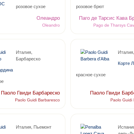
розовое сухое
розовое брют
Олеандро
Паго де Тарсис Кава Б
Oleandro
Pago de Tharsys Cav
Италия,
Италия
Барбареско
Корте 
ардина
красное сухое
ое
Паоло Гвиди Барбареско
Паоло Гвиди Барб
Paolo Guidi Barbaresco
Paolo Guidi
Италия, Пьемонт
Испания
дель-Д