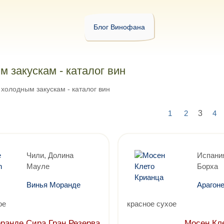
Блог Винофана
м закускам - каталог вин
холодным закускам - каталог вин
1
2
3
4
Чили, Долина
Испания
Мауле
Борха
Винья Моранде
Арагоне
ое
красное сухое
ранде Сира Гран Резерва
Мосен Кл