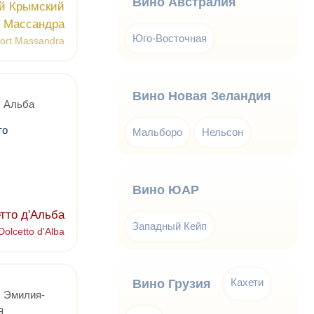
Вино Австралия
й Крымский
Массандра
Юго-Восточная
Port Massandra
Вино Новая Зеландия
, Альба
то
Мальборо
Нельсон
Вино ЮАР
тто д'Альба
Западный Кейп
Dolcetto d'Alba
Кахети
Вино Грузия
, Эмилия-
я