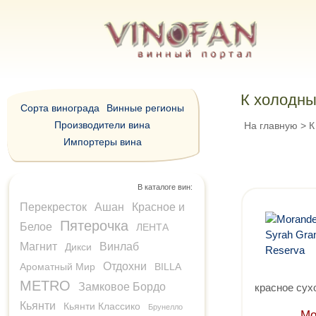
К холодны
Сорта винограда
Винные регионы
Производители вина
На главную
>
К 
Импортеры вина
В каталоге вин:
Перекресток
Ашан
Красное и
Пятерочка
Белое
ЛЕНТА
Магнит
Винлаб
Дикси
Отдохни
Ароматный Мир
BILLA
METRO
Замковое Бордо
красное сух
Кьянти
Кьянти Классико
Брунелло
Мо