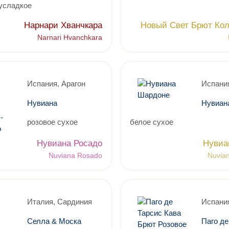
усладкое
Нарнари Хванчкара
Новый Свет Брют Ко
Narnari Hvanchkara
Испания, Арагон
Испания
Нувиана
Нувиан
розовое сухое
белое сухое
Нувиана Росадо
Нувиа
Nuviana Rosado
Nuvia
Италия, Сардиния
Испани
Селла & Моска
Паго де