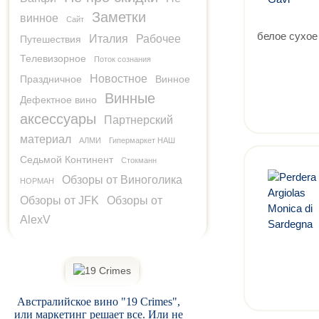
Заметки
винное
Сайт
белое сухое
Италия
Рабочее
Путешествия
Телевизорное
Поток сознания
Новостное
Праздничное
Винное
Винные
Дефектное вино
аксессуары
Партнерский
материал
АЛМИ
Гипермаркет НАШ
Седьмой Континент
Стокманн
Обзоры от Виноголика
НОРМАН
Обзоры от JFK
Обзоры от
AlexV
Австралийское вино "19 Crimes",
или маркетинг решает все. Или не