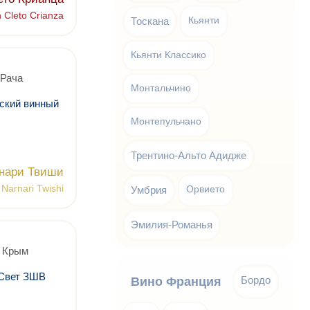
 Cleto Crianza
Тоскана
Кьянти
Кьянти Классико
 Рача
Монтальчино
ский винный
Монтепульчано
Трентино-Альто Адидже
нари Твиши
Narnari Twishi
Умбрия
Орвието
Эмилия-Романья
, Крым
Свет ЗШВ
Бордо
Вино Франция