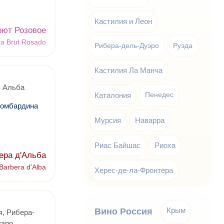
Кастилия и Леон
рют Розовое
a Brut Rosado
Рибера-дель-Дуэро
Руэда
Кастилия Ла Манча
, Альба
Каталония
Пенедес
Ломбардина
Мурсия
Наварра
Риас Байшас
Риоха
ера д'Альба
 Barbera d'Alba
Херес-де-ла-Фронтера
Крым
Вино Россия
, Рибера-
уэро