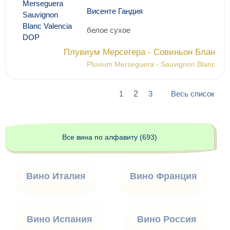
Висенте Гандия
белое сухое
Плувиум Мерсегера - Совиньон Блан
Pluvium Merseguera - Sauvignon Blanc
1
2
3
Весь список
Все вина по алфавиту (693)
Вино Италия
Вино Франция
Вино Испания
Вино Россия