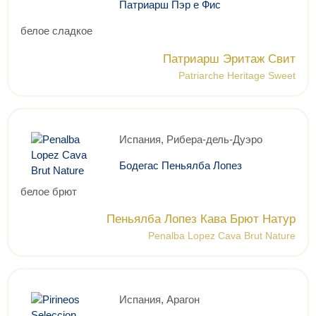
Патриарш Пэр е Фис
белое сладкое
Патриарш Эритаж Свит
Patriarche Heritage Sweet
Испания, Рибера-дель-Дуэро
Бодегас Пеньялба Лопез
белое брют
Пеньялба Лопез Кава Брют Натур
Penalba Lopez Cava Brut Nature
Испания, Арагон