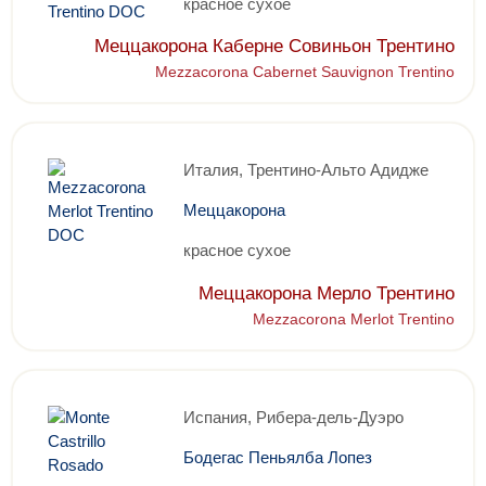
красное сухое
Меццакорона Каберне Совиньон Трентино
Mezzacorona Cabernet Sauvignon Trentino
Италия, Трентино-Альто Адидже
Меццакорона
красное сухое
Меццакорона Мерло Трентино
Mezzacorona Merlot Trentino
Испания, Рибера-дель-Дуэро
Бодегас Пеньялба Лопез