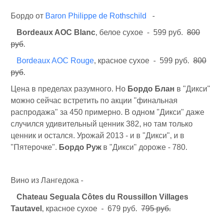
Бордо от
Baron Philippe de Rothschild
-
Bordeaux AOC Blanc
, белое сухое - 599 руб.
800
руб
.
Bordeaux AOC Rouge
, красное сухое - 599 руб.
800
руб
.
Цена в пределах разумного. Но
Бордо Блан
в "Дикси"
можно сейчас встретить по акции "финальная
распродажа" за 450 примерно. В одном "Дикси" даже
случился удивительный ценник 382, но там только
ценник и остался. Урожай 2013 - и в "Дикси", и в
"Пятерочке".
Бордо Руж
в "Дикси" дороже - 780.
Вино из Лангедока -
Chateau Seguala Côtes du Roussillon Villages
Tautavel
, красное сухое - 679 руб.
795 руб.