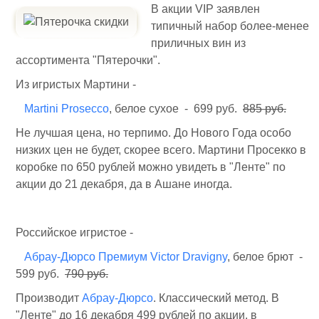
В акции VIP заявлен
типичный набор более-менее
приличных вин из
ассортимента "Пятерочки".
Из игристых Мартини -
Martini Prosecco
, белое сухое - 699 руб.
885 руб.
Не лучшая цена, но терпимо. До Нового Года особо
низких цен не будет, скорее всего. Мартини Просекко в
коробке по 650 рублей можно увидеть в "Ленте" по
акции до 21 декабря, да в Ашане иногда.
Российское игристое -
Абрау-Дюрсо Премиум Victor Dravigny
, белое брют -
599 руб.
790 руб.
Производит
Абрау-Дюрсо
. Классический метод. В
"Ленте" до 16 декабря 499 рублей по акции, в