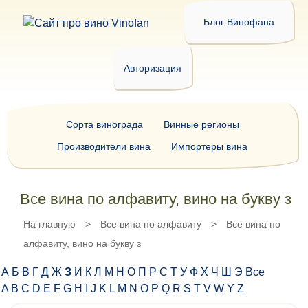
Блог Винофана
Авторизация
Сорта винограда
Винные регионы
Производители вина
Импортеры вина
Все вина по алфавиту, вино на букву з
На главную
>
Все вина по алфавиту
>
Все вина по
алфавиту, вино на букву з
А
Б
В
Г
Д
Ж
З
И
К
Л
М
Н
О
П
Р
С
Т
У
Ф
Х
Ч
Ш
Э
Все
A
B
C
D
E
F
G
H
I
J
K
L
M
N
O
P
Q
R
S
T
V
W
Y
Z