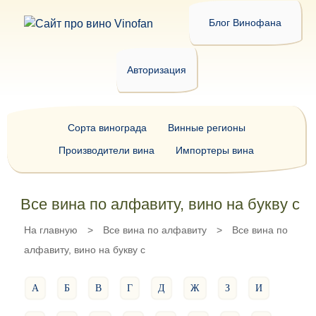
Блог Винофана
Авторизация
Сорта винограда
Винные регионы
Производители вина
Импортеры вина
Все вина по алфавиту, вино на букву c
На главную
>
Все вина по алфавиту
>
Все вина по
алфавиту, вино на букву c
А
Б
В
Г
Д
Ж
З
И