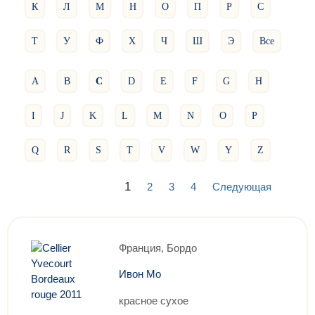
К
Л
М
Н
О
П
Р
С
Т
У
Ф
Х
Ч
Ш
Э
Все
A
B
C
D
E
F
G
H
I
J
K
L
M
N
O
P
Q
R
S
T
V
W
Y
Z
1
2
3
4
Следующая
Франция, Бордо
Ивон Мо
красное сухое