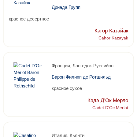
Дриада Групп
красное десертное
Кагор Казайак
Cahor Kazayak
Франция, Лангедок-Руссийон
Барон Филипп де Ротшильд
красное сухое
Кадэ Д'Ок Мерло
Cadet D'Oc Merlot
Италия, Кьянти