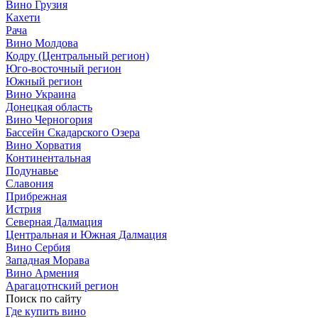
Вино Грузия
Кахети
Рача
Вино Молдова
Кодру (Центральный регион)
Юго-восточный регион
Южный регион
Вино Украина
Донецкая область
Вино Черногория
Бассейн Скадарского Озера
Вино Хорватия
Континентальная
Подунавье
Славония
Прибрежная
Истрия
Северная Далмация
Центральная и Южная Далмация
Вино Сербия
Западная Морава
Вино Армения
Арагацотнский регион
Поиск по сайту
Где купить вино