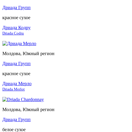
Дриада Групп
красное сухое
Дриада Кодру
Driada Codru
Молдова, Южный регион
Дриада Групп
красное сухое
Дриада Мерло
Driada Merlot
Молдова, Южный регион
Дриада Групп
белое сухое