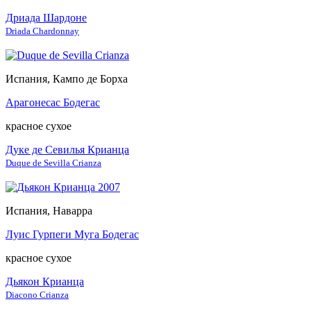
Дриада Шардоне
Driada Chardonnay
Испания, Кампо де Борха
Арагонесас Бодегас
красное сухое
Дуке де Севилья Крианца
Duque de Sevilla Crianza
Испания, Наварра
Луис Гурпеги Муга Бодегас
красное сухое
Дьякон Крианца
Diacono Crianza