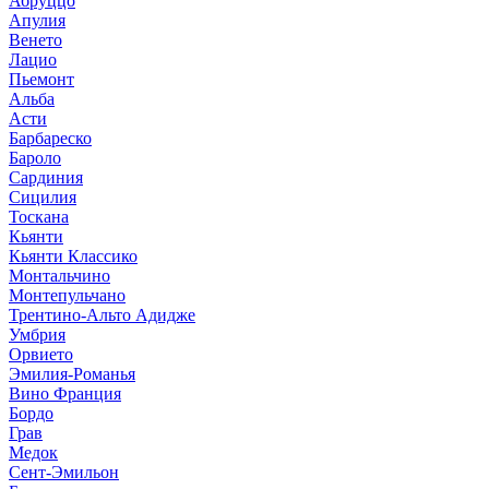
Абруццо
Апулия
Венето
Лацио
Пьемонт
Альба
Асти
Барбареско
Бароло
Сардиния
Сицилия
Тоскана
Кьянти
Кьянти Классико
Монтальчино
Монтепульчано
Трентино-Альто Адидже
Умбрия
Орвието
Эмилия-Романья
Вино Франция
Бордо
Грав
Медок
Сент-Эмильон