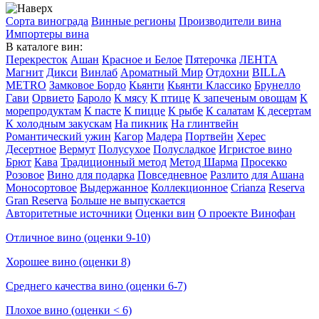
Сорта винограда
Винные регионы
Производители вина
Импортеры вина
В каталоге вин:
Перекресток
Ашан
Красное и Белое
Пятерочка
ЛЕНТА
Магнит
Дикси
Винлаб
Ароматный Мир
Отдохни
BILLA
METRO
Замковое Бордо
Кьянти
Кьянти Классико
Брунелло
Гави
Орвието
Бароло
К мясу
К птице
К запеченым овощам
К
морепродуктам
К пасте
К пицце
К рыбе
К салатам
К десертам
К холодным закускам
На пикник
На глинтвейн
Романтический ужин
Кагор
Мадера
Портвейн
Херес
Десертное
Вермут
Полусухое
Полусладкое
Игристое вино
Брют
Кава
Традиционный метод
Метод Шарма
Просекко
Розовое
Вино для подарка
Повседневное
Разлито для Ашана
Моносортовое
Выдержанное
Коллекционное
Crianza
Reserva
Gran Reserva
Больше не выпускается
Авторитетные источники
Оценки вин
О проекте Винофан
Отличное вино (оценки 9-10)
Хорошее вино (оценки 8)
Среднего качества вино (оценки 6-7)
Плохое вино (оценки < 6)