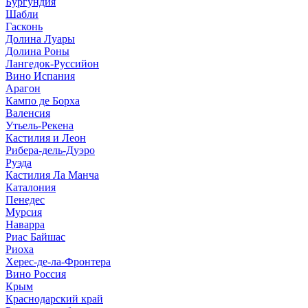
Бургундия
Шабли
Гасконь
Долина Луары
Долина Роны
Лангедок-Руссийон
Вино Испания
Арагон
Кампо де Борха
Валенсия
Утьель-Рекена
Кастилия и Леон
Рибера-дель-Дуэро
Руэда
Кастилия Ла Манча
Каталония
Пенедес
Мурсия
Наварра
Риас Байшас
Риоха
Херес-де-ла-Фронтера
Вино Россия
Крым
Краснодарский край