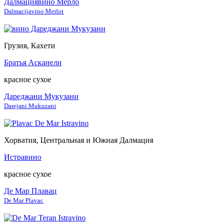
Далмациявино Мерло
Dalmacijavino Merlot
Грузия, Кахети
Братья Асканели
красное сухое
Дареджани Мукузани
Darejani Mukuzani
Хорватия, Центральная и Южная Далмация
Истравино
красное сухое
Де Мар Плавац
De Mar Plavac