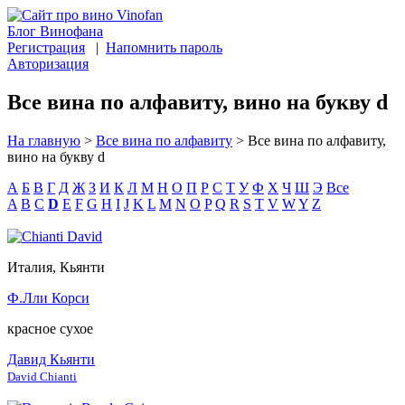
Блог Винофана
Регистрация
|
Напомнить пароль
Авторизация
Все вина по алфавиту, вино на букву d
На главную
>
Все вина по алфавиту
>
Все вина по алфавиту,
вино на букву d
А
Б
В
Г
Д
Ж
З
И
К
Л
М
Н
О
П
Р
С
Т
У
Ф
Х
Ч
Ш
Э
Все
A
B
C
D
E
F
G
H
I
J
K
L
M
N
O
P
Q
R
S
T
V
W
Y
Z
Италия, Кьянти
Ф.Лли Корси
красное сухое
Давид Кьянти
David Chianti