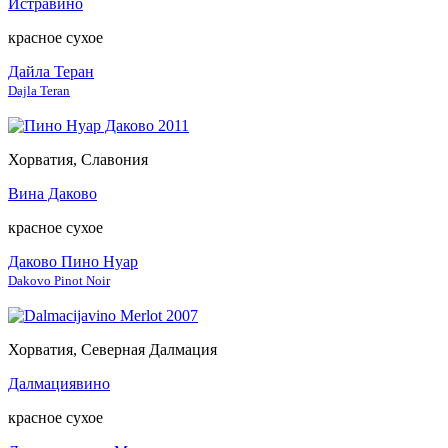
Истравино
красное сухое
Дайла Теран
Dajla Teran
Хорватия, Славония
Вина Даково
красное сухое
Даково Пино Нуар
Dakovo Pinot Noir
Хорватия, Северная Далмация
Далмациявино
красное сухое