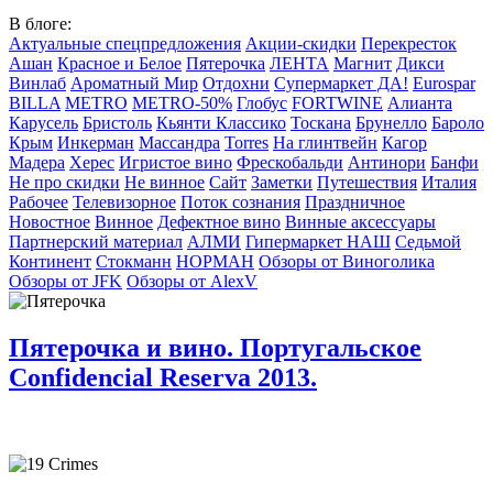
В блоге:
Актуальные спецпредложения
Акции-скидки
Перекресток
Ашан
Красное и Белое
Пятерочка
ЛЕНТА
Магнит
Дикси
Винлаб
Ароматный Мир
Отдохни
Супермаркет ДА!
Eurospar
BILLA
METRO
METRO-50%
Глобус
FORTWINE
Алианта
Карусель
Бристоль
Кьянти Классико
Тоскана
Брунелло
Бароло
Крым
Инкерман
Массандра
Torres
На глинтвейн
Кагор
Мадера
Херес
Игристое вино
Фрескобальди
Антинори
Банфи
Не про скидки
Не винное
Сайт
Заметки
Путешествия
Италия
Рабочее
Телевизорное
Поток сознания
Праздничное
Новостное
Винное
Дефектное вино
Винные аксессуары
Партнерский материал
АЛМИ
Гипермаркет НАШ
Седьмой
Континент
Стокманн
НОРМАН
Обзоры от Виноголика
Обзоры от JFK
Обзоры от AlexV
Пятерочка и вино. Португальское
Confidencial Reserva 2013.