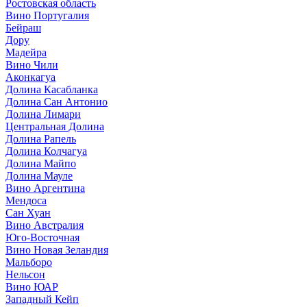
Ростовская область
Вино Португалия
Бейраш
Дору
Мадейра
Вино Чили
Аконкагуа
Долина Касабланка
Долина Сан Антонио
Долина Лимари
Центральная Долина
Долина Рапель
Долина Колчагуа
Долина Майпо
Долина Мауле
Вино Аргентина
Мендоса
Сан Хуан
Вино Австралия
Юго-Восточная
Вино Новая Зеландия
Мальборо
Нельсон
Вино ЮАР
Западный Кейп