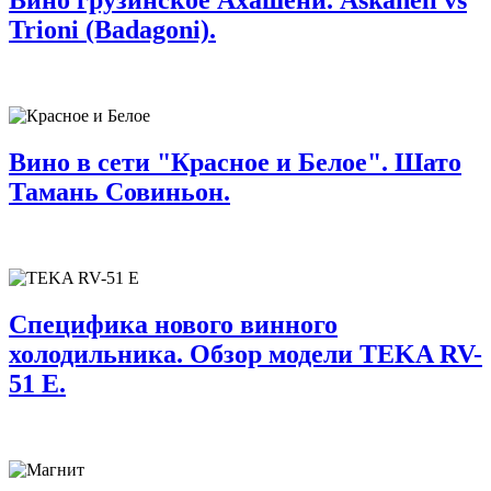
Вино грузинское Ахашени. Askaneli vs
Trioni (Badagoni).
Вино в сети "Красное и Белое". Шато
Тамань Совиньон.
Специфика нового винного
холодильника. Обзор модели TEKA RV-
51 E.