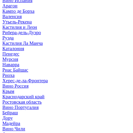
Вино Испания
Арагон
Кампо де Борха
Валенсия
Утьель-Рекена
Кастилия и Леон
Рибера-дель-Дуэро
Руэда
Кастилия Ла Манча
Каталония
Пенедес
Мурсия
Наварра
Риас Байшас
Риоха
Херес-де-ла-Фронтера
Вино Россия
Крым
Краснодарский край
Ростовская область
Вино Португалия
Бейраш
Дору
Мадейра
Вино Чили