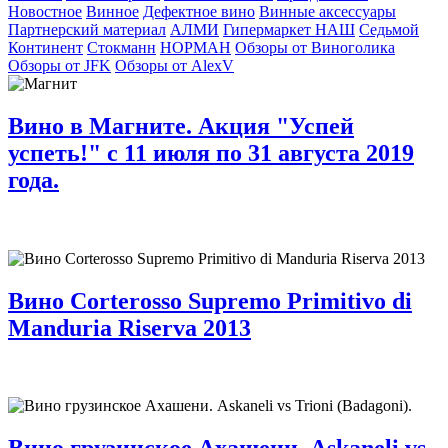
Новостное
Винное
Дефектное вино
Винные аксессуары
Партнерский материал
АЛМИ
Гипермаркет НАШ
Седьмой
Континент
Стокманн
НОРМАН
Обзоры от Виноголика
Обзоры от JFK
Обзоры от AlexV
Вино в Магните. Акция "Успей
успеть!" с 11 июля по 31 августа 2019
года.
Вино Corterosso Supremo Primitivo di
Manduria Riserva 2013