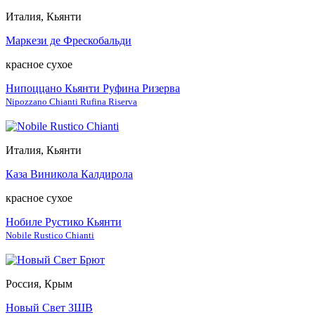
Италия, Кьянти
Маркези де Фрескобальди
красное сухое
Нипоццано Кьянти Руфина Ризерва
Nipozzano Chianti Rufina Riserva
Италия, Кьянти
Каза Виникола Калдирола
красное сухое
Нобиле Рустико Кьянти
Nobile Rustico Chianti
Россия, Крым
Новый Свет ЗШВ