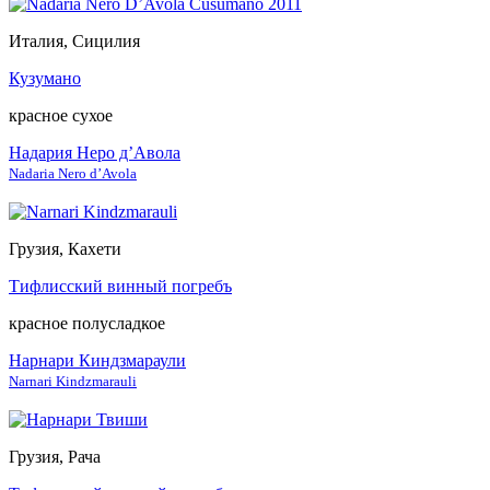
Италия, Сицилия
Кузумано
красное сухое
Надария Неро д’Авола
Nadaria Nero d’Avola
Грузия, Кахети
Тифлисский винный погребъ
красное полусладкое
Нарнари Киндзмараули
Narnari Kindzmarauli
Грузия, Рача