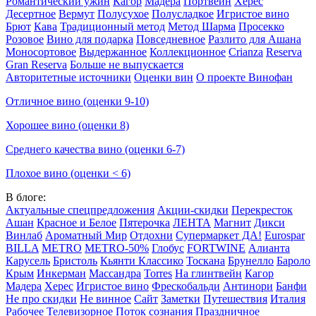
Романтический ужин
Кагор
Мадера
Портвейн
Херес
Десертное
Вермут
Полусухое
Полусладкое
Игристое вино
Брют
Кава
Традиционный метод
Метод Шарма
Просекко
Розовое
Вино для подарка
Повседневное
Разлито для Ашана
Моносортовое
Выдержанное
Коллекционное
Crianza
Reserva
Gran Reserva
Больше не выпускается
Авторитетные источники
Оценки вин
О проекте Винофан
Отличное вино (оценки 9-10)
Хорошее вино (оценки 8)
Среднего качества вино (оценки 6-7)
Плохое вино (оценки < 6)
В блоге:
Актуальные спецпредложения
Акции-скидки
Перекресток
Ашан
Красное и Белое
Пятерочка
ЛЕНТА
Магнит
Дикси
Винлаб
Ароматный Мир
Отдохни
Супермаркет ДА!
Eurospar
BILLA
METRO
METRO-50%
Глобус
FORTWINE
Алианта
Карусель
Бристоль
Кьянти Классико
Тоскана
Брунелло
Бароло
Крым
Инкерман
Массандра
Torres
На глинтвейн
Кагор
Мадера
Херес
Игристое вино
Фрескобальди
Антинори
Банфи
Не про скидки
Не винное
Сайт
Заметки
Путешествия
Италия
Рабочее
Телевизорное
Поток сознания
Праздничное