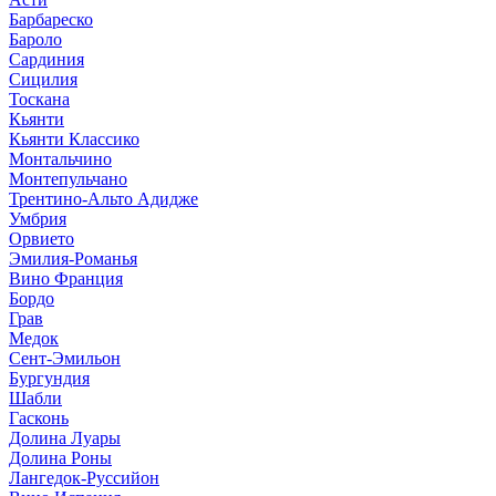
Барбареско
Бароло
Сардиния
Сицилия
Тоскана
Кьянти
Кьянти Классико
Монтальчино
Монтепульчано
Трентино-Альто Адидже
Умбрия
Орвието
Эмилия-Романья
Вино Франция
Бордо
Грав
Медок
Сент-Эмильон
Бургундия
Шабли
Гасконь
Долина Луары
Долина Роны
Лангедок-Руссийон