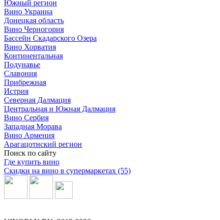
Южный регион
Вино Украина
Донецкая область
Вино Черногория
Бассейн Скадарского Озера
Вино Хорватия
Континентальная
Подунавье
Славония
Прибрежная
Истрия
Северная Далмация
Центральная и Южная Далмация
Вино Сербия
Западная Морава
Вино Армения
Арагацотнский регион
Поиск по сайту
Где купить вино
Скидки на вино в супермаркетах (55)