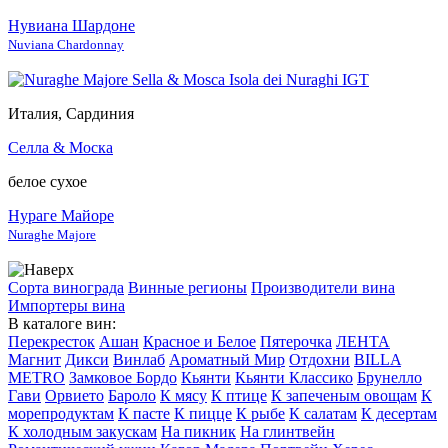
Нувиана Шардоне
Nuviana Chardonnay
Италия, Сардиния
Селла & Моска
белое сухое
Нураге Майоре
Nuraghe Majore
Сорта винограда
Винные регионы
Производители вина
Импортеры вина
В каталоге вин:
Перекресток
Ашан
Красное и Белое
Пятерочка
ЛЕНТА
Магнит
Дикси
Винлаб
Ароматный Мир
Отдохни
BILLA
METRO
Замковое Бордо
Кьянти
Кьянти Классико
Брунелло
Гави
Орвието
Бароло
К мясу
К птице
К запеченым овощам
К
морепродуктам
К пасте
К пицце
К рыбе
К салатам
К десертам
К холодным закускам
На пикник
На глинтвейн