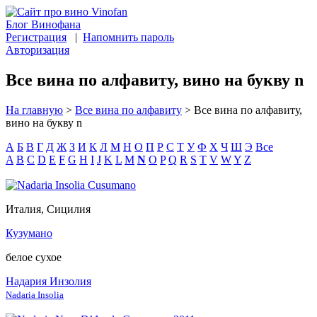
Блог Винофана
Регистрация
|
Напомнить пароль
Авторизация
Все вина по алфавиту, вино на букву n
На главную
>
Все вина по алфавиту
>
Все вина по алфавиту,
вино на букву n
А
Б
В
Г
Д
Ж
З
И
К
Л
М
Н
О
П
Р
С
Т
У
Ф
Х
Ч
Ш
Э
Все
A
B
C
D
E
F
G
H
I
J
K
L
M
N
O
P
Q
R
S
T
V
W
Y
Z
Италия, Сицилия
Кузумано
белое сухое
Надария Инзолия
Nadaria Insolia