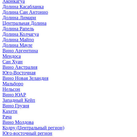
Аконкагуа
Долина Касабланка
Долина Сан Антонио
Долина Лимари
Центральная Долина
Долина Рапель
Долина Колчагуа
Долина Майпо
Долина Мауле
Вино Аргентина
Мендоса
Сан Хуан
Вино Австралия
Юго-Восточная
Вино Новая Зеландия
Мальборо
Нельсон
Вино ЮАР
Западный Кейп
Вино Грузия
Кахети
Рача
Вино Молдова
Кодру (Центральный регион)
Юго-восточный регион