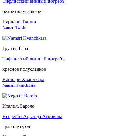
Тифлисский винный погребъ
белое полусладкое
Нарнари Твиши
Narnari Twishi
Грузия, Рача
Тифлисский винный погребъ
красное полусладкое
Нарнари Хванчкара
Narnari Hvanchkara
Италия, Бароло
Негретти Ацьенда Агрикола
красное сухое