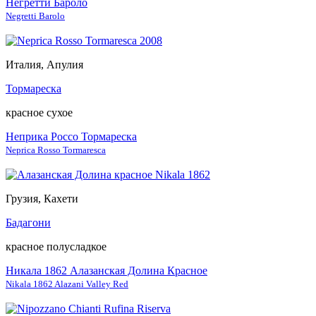
Негретти Бароло
Negretti Barolo
Италия, Апулия
Тормареска
красное сухое
Неприка Россо Тормареска
Neprica Rosso Tormaresca
Грузия, Кахети
Бадагони
красное полусладкое
Никала 1862 Алазанская Долина Красное
Nikala 1862 Alazani Valley Red