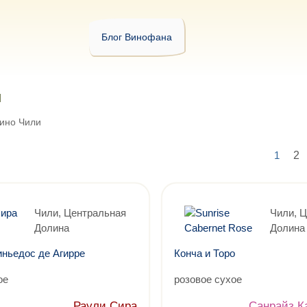
Блог Винофана
ли
ино Чили
1
Чили, Центральная
Чили, 
Долина
Долина
иньедос де Агирре
Конча и Торо
ое
розовое сухое
Раули Сира
Санрайз К