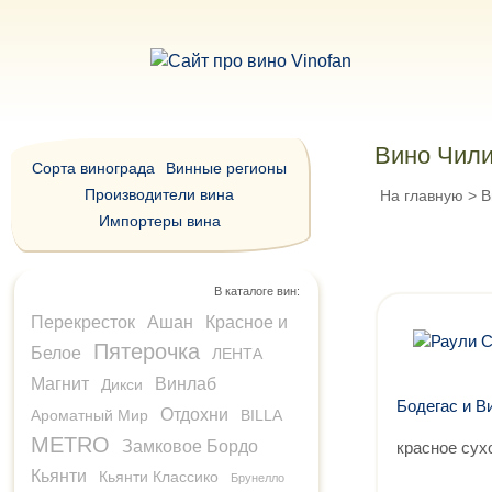
Вино Чи
Сорта винограда
Винные регионы
Производители вина
На главную
>
В
Импортеры вина
В каталоге вин:
Перекресток
Ашан
Красное и
Пятерочка
Белое
ЛЕНТА
Магнит
Винлаб
Дикси
Бодегас и В
Отдохни
Ароматный Мир
BILLA
METRO
Замковое Бордо
красное сух
Кьянти
Кьянти Классико
Брунелло