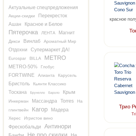
Актуальные спецпредложения
Перекресток
Акции-скидки
красное пол
Ашан
Красное и Белое
То
Пятерочка
Магнит
ЛЕНТА
Винлаб
Дикси
Ароматный Мир
Отдохни
Супермаркет ДА!
METRO
Eurospar
BILLA
METRO-50%
Глобус
FORTWINE
Алианта
Карусель
Бристоль
Кьянти Классико
Тоскана
Крым
Брунелло
Бароло
Массандра
Torres
Инкерман
На
Трио Р
Кагор
Мадера
глинтвейн
Tr
Херес
Игристое вино
Антинори
Фрескобальди
Не про скидки
Банфи
Не