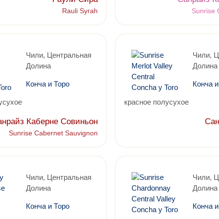
Rauli Syrah
Sunrise
Чили, Центральная
Чили, 
Долина
Долина
Конча и Торо
Конча и
усухое
красное полусухое
анрайз Каберне Совиньон
Сан
Sunrise Cabernet Sauvignon
Чили, Центральная
Чили, 
Долина
Долина
Конча и Торо
Конча и