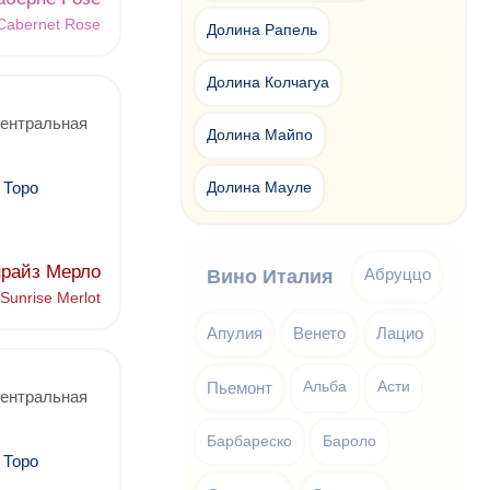
 Cabernet Rose
Долина Рапель
Долина Колчагуа
Центральная
Долина Майпо
 Торо
Долина Мауле
райз Мерло
Абруццо
Вино Италия
Sunrise Merlot
Апулия
Венето
Лацио
Пьемонт
Альба
Асти
Центральная
Барбареско
Бароло
 Торо