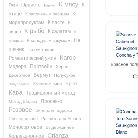
К мясу
Орвието
К
Гави
Бароло
птице
К
К запеченым овощам
морепродуктам
К пасте
К
К рыбе
К салатам
пицце
К
На
К холодным закускам
десертам
пикник
На глинтвейн
Кагор
Романтический ужин
красное пол
Мадера
Портвейн
Херес
Вермут
Десертное
Полусухое
С
Брют
Игристое вино
Полусладкое
Кава
Традиционный метод
Просекко
Метод Шарма
Розовое
Вино для подарка
Повседневное
Разлито для Ашана
Моносортовое
Выдержанное
Crianza
Коллекционное