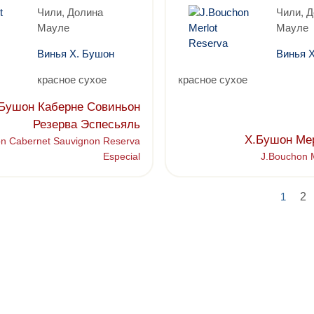
Чили, Долина
Чили, 
Мауле
Мауле
Винья Х. Бушон
Винья 
красное сухое
красное сухое
Бушон Каберне Совиньон
Резерва Эспесьяль
Х.Бушон Ме
n Cabernet Sauvignon Reserva
Especial
J.Bouchon 
1