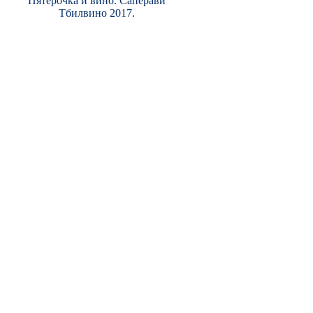
Пятерочка и вино. Саперави
Тбилвино 2017.