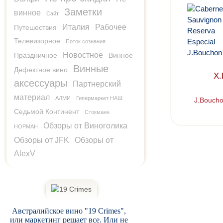
Заметки
винное
Сайт
Италия
Рабочее
Путешествия
Телевизорное
Поток сознания
Новостное
Праздничное
Винное
Винные
Дефектное вино
Х.
аксессуары
Партнерский
материал
АЛМИ
Гипермаркет НАШ
J.Boucho
Седьмой Континент
Стокманн
Обзоры от Виноголика
НОРМАН
Обзоры от JFK
Обзоры от
AlexV
Австралийское вино "19 Crimes",
или маркетинг решает все. Или не