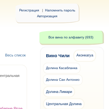
Регистрация
|
Напомнить пароль
Авторизация
Все вина по алфавиту (693)
2
Весь список
Аконкагуа
Вино Чили
Долина Касабланка
Центральная
Долина Сан Антонио
Долина Лимари
Центральная Долина
аберне Розе