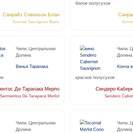
белое полусухое
Санрайз Совиньон Блан
Санра
Sunrise Sauvignon Blanc
Sunri
Чили, Центральная
Чили, 
Долина
Долина
Винья Тарапака
Конча и
ое
красное полусухое
ентос Де Тарапака Мерло
Сендеро Кабер
Sarmientos De Tarapaca Merlot
Sendero Caber
Чили, Центральная
Чили, 
Долина
Долина