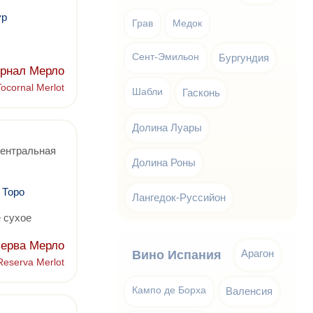
ур
Грав
Медок
Сент-Эмильон
Бургундия
орнал Мерло
Tocornal Merlot
Шабли
Гасконь
Долина Луары
Центральная
Долина Роны
 Торо
Лангедок-Руссийон
 сухое
зерва Мерло
Арагон
Вино Испания
 Reserva Merlot
Кампо де Борха
Валенсия