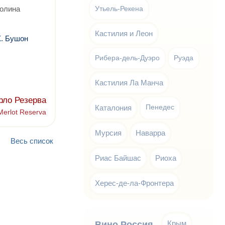
Долина
Утьель-Рекена
Кастилия и Леон
Х. Бушон
Рибера-дель-Дуэро
Руэда
Кастилия Ла Манча
рло Резерва
Каталония
Пенедес
Merlot Reserva
Мурсия
Наварра
2
Весь список
Риас Байшас
Риоха
Херес-де-ла-Фронтера
Крым
Вино Россия