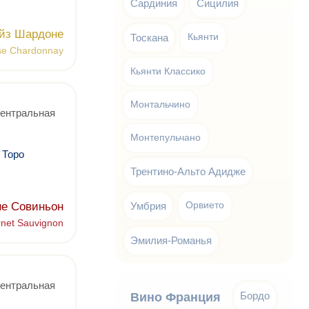
Сардиния
Сицилия
йз Шардоне
Тоскана
Кьянти
se Chardonnay
Кьянти Классико
Монтальчино
Центральная
Монтепульчано
 Торо
Трентино-Альто Адидже
не Совиньон
Умбрия
Орвието
net Sauvignon
Эмилия-Романья
Центральная
Бордо
Вино Франция