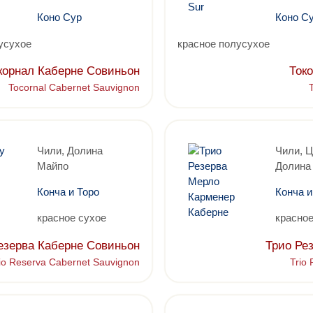
Коно Сур
Коно С
усухое
красное полусухое
корнал Каберне Совиньон
Ток
Tocornal Cabernet Sauvignon
Чили, Долина
Чили, 
Майпо
Долина
Конча и Торо
Конча и
красное сухое
красное
езерва Каберне Совиньон
Трио Ре
io Reserva Cabernet Sauvignon
Trio