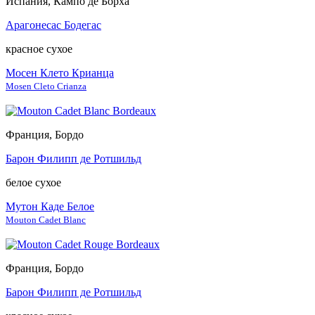
Испания, Кампо де Борха
Арагонесас Бодегас
красное сухое
Мосен Клето Крианца
Mosen Cleto Crianza
Франция, Бордо
Барон Филипп де Ротшильд
белое сухое
Мутон Каде Белое
Mouton Cadet Blanc
Франция, Бордо
Барон Филипп де Ротшильд