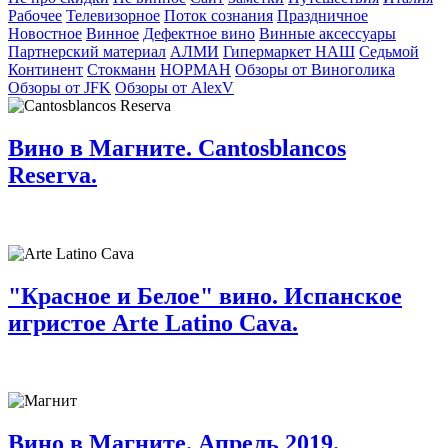
Рабочее
Телевизорное
Поток сознания
Праздничное
Новостное
Винное
Дефектное вино
Винные аксессуары
Партнерский материал
АЛМИ
Гипермаркет НАШ
Седьмой
Континент
Стокманн
НОРМАН
Обзоры от Виноголика
Обзоры от JFK
Обзоры от AlexV
Вино в Магните. Cantosblancos
Reserva.
"Красное и Белое" вино. Испанское
игристое Arte Latino Cava.
Вино в Магните. Апрель 2019.