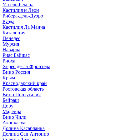
Утьель-Рекена
Кастилия и Леон
Рибера-дель-Дуэро
Руэда
Кастилия Ла Манча
Каталония
Пенедес
Мурсия
Наварра
Риас Байшас
Риоха
Херес-де-ла-Фронтера
Вино Россия
Крым
Краснодарский край
Ростовская область
Вино Португалия
Бейраш
Дору
Мадейра
Вино Чили
Аконкагуа
Долина Касабланка
Долина Сан Антонио
Долина Лимари