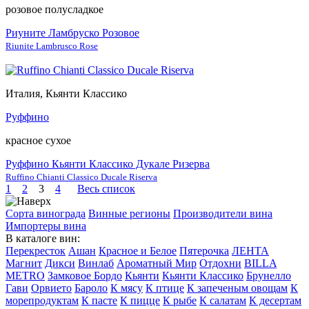
розовое полусладкое
Риуните Ламбруско Розовое
Riunite Lambrusco Rose
Италия, Кьянти Классико
Руффино
красное сухое
Руффино Кьянти Классико Дукале Ризерва
Ruffino Chianti Classico Ducale Riserva
1
2
3
4
Весь список
Сорта винограда
Винные регионы
Производители вина
Импортеры вина
В каталоге вин:
Перекресток
Ашан
Красное и Белое
Пятерочка
ЛЕНТА
Магнит
Дикси
Винлаб
Ароматный Мир
Отдохни
BILLA
METRO
Замковое Бордо
Кьянти
Кьянти Классико
Брунелло
Гави
Орвието
Бароло
К мясу
К птице
К запеченым овощам
К
морепродуктам
К пасте
К пицце
К рыбе
К салатам
К десертам