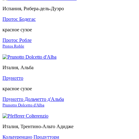
Испания, Рибера-дель-Дуэро
Протос Бодегас
красное сухое
Протос Робле
Protos Roble
Италия, Альба
Прунотто
красное сухое
Прунотто Дольчетто д'Альба
Prunotto Dolcetto d'Alba
Италия, Трентино-Альто Адидже
Кольтеренцио Продуттори