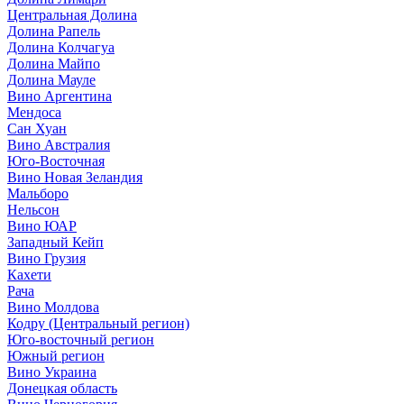
Центральная Долина
Долина Рапель
Долина Колчагуа
Долина Майпо
Долина Мауле
Вино Аргентина
Мендоса
Сан Хуан
Вино Австралия
Юго-Восточная
Вино Новая Зеландия
Мальборо
Нельсон
Вино ЮАР
Западный Кейп
Вино Грузия
Кахети
Рача
Вино Молдова
Кодру (Центральный регион)
Юго-восточный регион
Южный регион
Вино Украина
Донецкая область