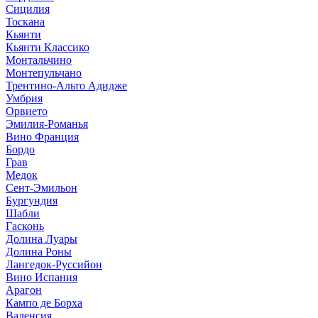
Сицилия
Тоскана
Кьянти
Кьянти Классико
Монтальчино
Монтепульчано
Трентино-Альто Адидже
Умбрия
Орвието
Эмилия-Романья
Вино Франция
Бордо
Грав
Медок
Сент-Эмильон
Бургундия
Шабли
Гасконь
Долина Луары
Долина Роны
Лангедок-Руссийон
Вино Испания
Арагон
Кампо де Борха
Валенсия