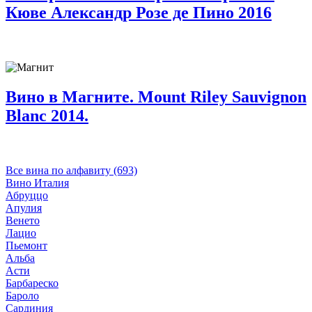
Кюве Александр Розе де Пино 2016
Вино в Магните. Mount Riley Sauvignon
Blanc 2014.
Все вина по алфавиту (693)
Вино Италия
Абруццо
Апулия
Венето
Лацио
Пьемонт
Альба
Асти
Барбареско
Бароло
Сардиния