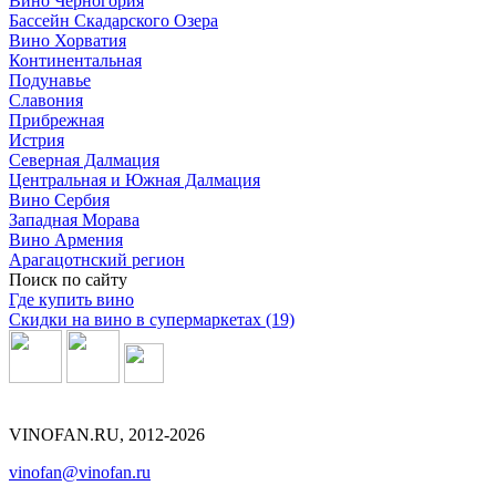
Вино Черногория
Бассейн Скадарского Озера
Вино Хорватия
Континентальная
Подунавье
Славония
Прибрежная
Истрия
Северная Далмация
Центральная и Южная Далмация
Вино Сербия
Западная Морава
Вино Армения
Арагацотнский регион
Поиск по сайту
Где купить вино
Скидки на вино в супермаркетах (19)
VINOFAN.RU, 2012-2026
vinofan@vinofan.ru