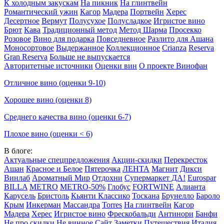
К холодным закускам
На пикник
На глинтвейн
Романтический ужин
Кагор
Мадера
Портвейн
Херес
Десертное
Вермут
Полусухое
Полусладкое
Игристое вино
Брют
Кава
Традиционный метод
Метод Шарма
Просекко
Розовое
Вино для подарка
Повседневное
Разлито для Ашана
Моносортовое
Выдержанное
Коллекционное
Crianza
Reserva
Gran Reserva
Больше не выпускается
Авторитетные источники
Оценки вин
О проекте Винофан
Отличное вино (оценки 9-10)
Хорошее вино (оценки 8)
Среднего качества вино (оценки 6-7)
Плохое вино (оценки < 6)
В блоге:
Актуальные спецпредложения
Акции-скидки
Перекресток
Ашан
Красное и Белое
Пятерочка
ЛЕНТА
Магнит
Дикси
Винлаб
Ароматный Мир
Отдохни
Супермаркет ДА!
Eurospar
BILLA
METRO
METRO-50%
Глобус
FORTWINE
Алианта
Карусель
Бристоль
Кьянти Классико
Тоскана
Брунелло
Бароло
Крым
Инкерман
Массандра
Torres
На глинтвейн
Кагор
Мадера
Херес
Игристое вино
Фрескобальди
Антинори
Банфи
Не про скидки
Не винное
Сайт
Заметки
Путешествия
Италия