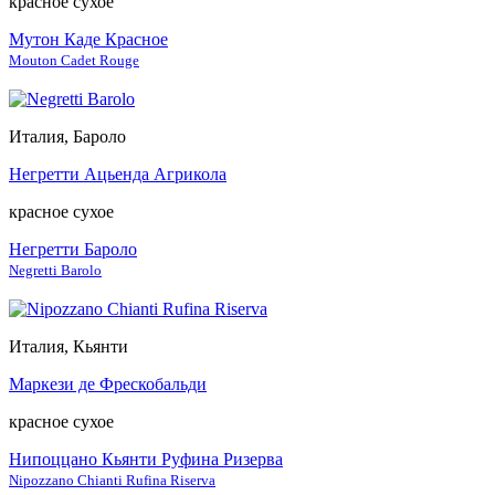
красное сухое
Мутон Каде Красное
Mouton Cadet Rouge
Италия, Бароло
Негретти Ацьенда Агрикола
красное сухое
Негретти Бароло
Negretti Barolo
Италия, Кьянти
Маркези де Фрескобальди
красное сухое
Нипоццано Кьянти Руфина Ризерва
Nipozzano Chianti Rufina Riserva