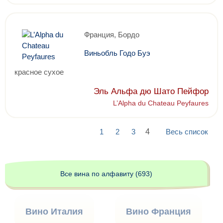
Франция, Бордо
Виньобль Годо Буэ
красное сухое
Эль Альфа дю Шато Пейфор
L’Alpha du Chateau Peyfaures
1
2
3
4
Весь список
Все вина по алфавиту (693)
Вино Италия
Вино Франция