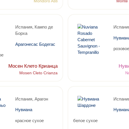
Mondoro Asti
Monte 
Испания, Кампо де
Испания
Борха
Нувиан
Арагонесас Бодегас
розовое
ое
Мосен Клето Крианца
Нув
Mosen Cleto Crianza
N
Испания, Арагон
Испания
Нувиана
Нувиан
красное сухое
белое сухое