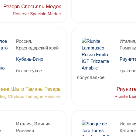
Резерв Спесьяль Медок
Reserve Speciale Medoc
Россия,
Италия
Краснодарский край
Романь
Кубань-Вино
Риунит
белое сухое
красно
полусладкое
линг Шато Тамань Резерв
Риунит
ling Chateau Tamagne Reserve
Riunite L
Италия, Эмилия-
Испани
Романья
Катало