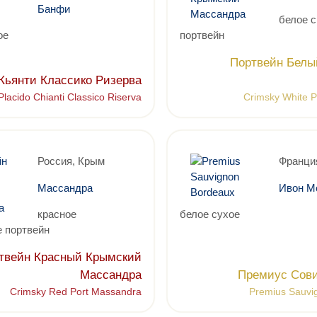
Банфи
белое 
ое
портвейн
Портвейн Белы
Кьянти Классико Ризерва
Placido Chianti Classico Riserva
Crimsky White 
Россия, Крым
Франци
Массандра
Ивон М
красное
белое сухое
 портвейн
твейн Красный Крымский
Массандра
Премиус Сови
Crimsky Red Port Massandra
Premius Sauvi