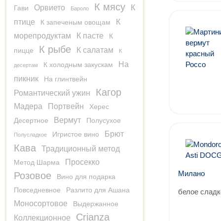
К мясу
Орвието
К
Гави
Бароло
птице
К
К запеченым овощам
морепродуктам
К пасте
К
К рыбе
К салатам
пицце
К
На
К холодным закускам
десертам
пикник
На глинтвейн
Кагор
Романтический ужин
Мадера
Портвейн
Херес
Вермут
Десертное
Полусухое
Брют
Игристое вино
Полусладкое
Кава
Традиционный метод
Просекко
Метод Шарма
Милано
Розовое
Вино для подарка
Повседневное
Разлито для Ашана
белое сладк
Моносортовое
Выдержанное
Crianza
Коллекционное