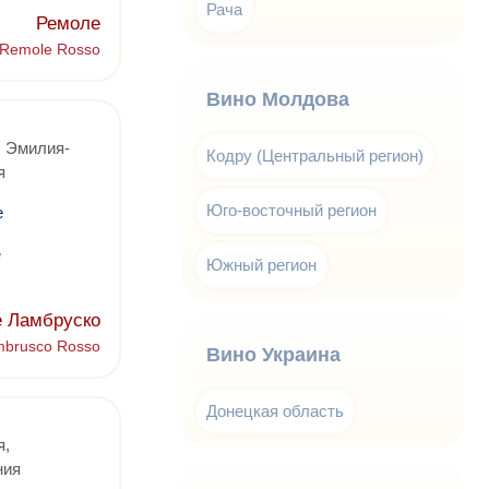
Рача
Ремоле
Remole Rosso
Вино Молдова
, Эмилия-
Кодру (Центральный регион)
я
Юго-восточный регион
е
е
Южный регион
е Ламбруско
ambrusco Rosso
Вино Украина
Донецкая область
я,
ния