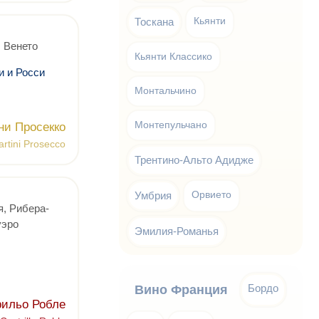
Тоскана
Кьянти
 Венето
Кьянти Классико
и и Росси
Монтальчино
Монтепульчано
ни Просекко
rtini Prosecco
Трентино-Альто Адидже
Умбрия
Орвието
, Рибера-
уэро
Эмилия-Романья
Бордо
Вино Франция
рильо Робле