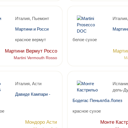
Италия, Пьемонт
Италия,
Мартини и Росси
Мартин
красное вермут
белое сухое
Мартини Вермут Россо
Марти
Martini Vermouth Rosso
Ma
Италия, Асти
Испания
дель-Д
Давиде Кампари -
Бодегас Пеньялба Лопез
ое
красное сухое
Мондоро Асти
Монте Каст