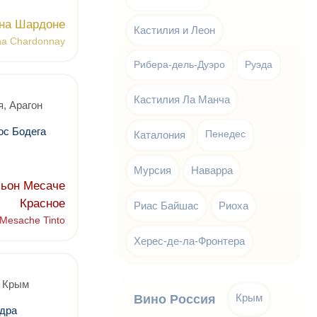
на Шардоне
Кастилия и Леон
na Chardonnay
Рибера-дель-Дуэро
Руэда
Кастилия Ла Манча
, Арагон
ос Бодега
Каталония
Пенедес
Мурсия
Наварра
сьон Месаче
Красное
Риас Байшас
Риоха
 Mesache Tinto
Херес-де-ла-Фронтера
, Крым
Крым
Вино Россия
дра