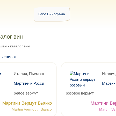
Блог Винофана
талог вин
шан - каталог вин
ь список
Италия, Пьемонт
Италия
Мартини и Росси
Мартин
белое вермут
розовое вермут
Мартини Вермут Бьянко
Мартини Ве
Martini Vermouth Bianco
Martini V