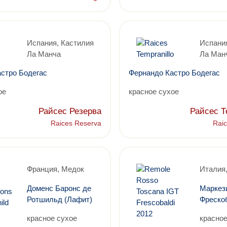
Испания, Кастилия
Испания
Ла Манча
Ла Ман
стро Бодегас
Фернандо Кастро Бодегас
ое
красное сухое
Райсес Резерва
Райсес 
Raices Reserva
Raic
Франция, Медок
Италия,
Доменс Баронс де
Маркез
Ротшильд (Лафит)
Фреско
красное сухое
красное