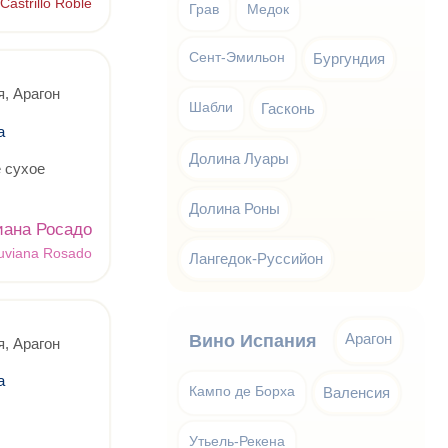
Castrillo Roble
Грав
Медок
Сент-Эмильон
Бургундия
, Арагон
Шабли
Гасконь
а
Долина Луары
 сухое
Долина Роны
иана Росадо
uviana Rosado
Лангедок-Руссийон
Арагон
Вино Испания
, Арагон
а
Кампо де Борха
Валенсия
Утьель-Рекена