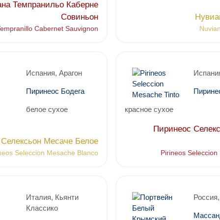
на Темпранильо Каберне
Совиньон
Нувиа
empranillo Cabernet Sauvignon
Nuvia
Испания, Арагон
Испания
Пиринеос Бодега
Пирине
белое сухое
красное сухое
Пиринеос Селек
 Селексьон Месаче Белое
ineos Seleccion Mesache Blanco
Pirineos Seleccion
Италия, Кьянти
Россия
Классико
Массан