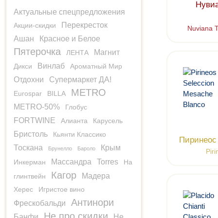
Нувиа
Актуальные спецпредложения
Перекресток
Акции-скидки
Nuviana T
Ашан
Красное и Белое
Пятерочка
Магнит
ЛЕНТА
Винлаб
Дикси
Ароматный Мир
Отдохни
Супермаркет ДА!
METRO
Eurospar
BILLA
METRO-50%
Глобус
FORTWINE
Алианта
Карусель
Бристоль
Кьянти Классико
Пиринеос
Тоскана
Крым
Брунелло
Бароло
Pir
Массандра
Torres
Инкерман
На
Кагор
Мадера
глинтвейн
Херес
Игристое вино
Антинори
Фрескобальди
Не про скидки
Банфи
Не