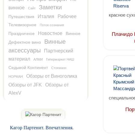
Заметки
винное
Сайт
красное сух
Италия
Рабочее
Путешествия
Телевизорное
Поток сознания
Новостное
Праздничное
Винное
Плачидо 
Винные
Дефектное вино
аксессуары
Партнерский
материал
АЛМИ
Гипермаркет НАШ
Седьмой Континент
Стокманн
Обзоры от Виноголика
НОРМАН
Обзоры от JFK
Обзоры от
AlexV
специальное
Пор
Кагор Партенит. Впечатления.