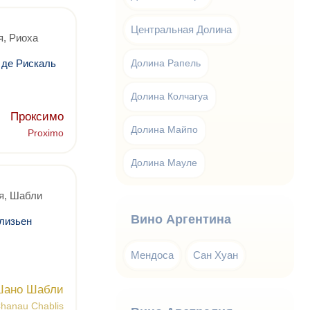
Центральная Долина
, Риоха
 де Рискаль
Долина Рапель
Долина Колчагуа
Проксимо
Долина Майпо
Proximo
Долина Мауле
я, Шабли
Вино Аргентина
лизьен
Мендоса
Сан Хуан
Шано Шабли
Chanau Chablis