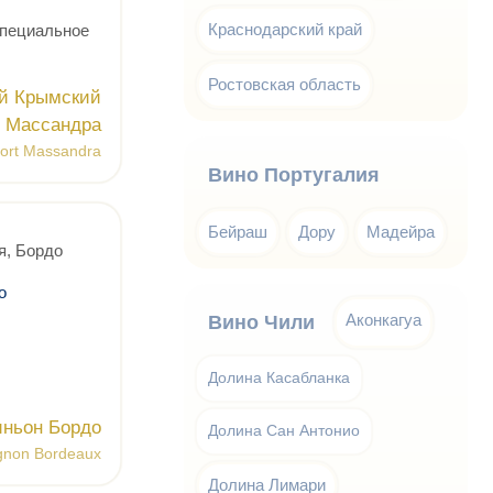
Краснодарский край
специальное
Ростовская область
й Крымский
Массандра
Port Massandra
Вино Португалия
Бейраш
Дору
Мадейра
я, Бордо
о
Аконкагуа
Вино Чили
Долина Касабланка
ньон Бордо
Долина Сан Антонио
gnon Bordeaux
Долина Лимари