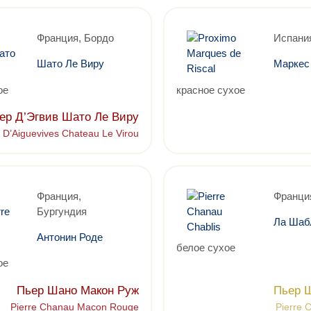
Франция, Бордо
Испания
Шато Ле Виру
Маркес
ое
красное сухое
ер Д’Эгвив Шато Ле Виру
r D’Aiguevives Chateau Le Virou
Франция,
Франци
Бургундия
Ла Шаб
Антонин Роде
белое сухое
ое
Пьер Шано Макон Руж
Пьер 
Pierre Chanau Macon Rouge
Pierre 