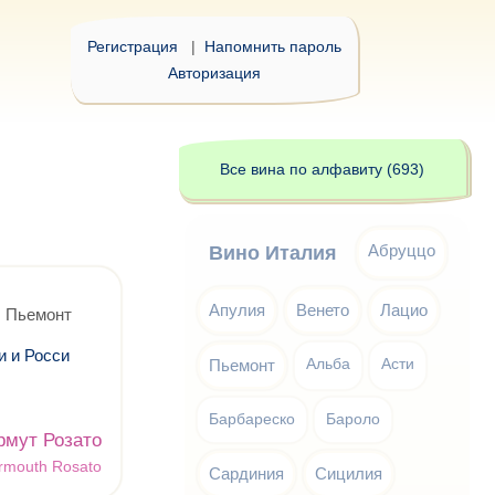
Регистрация
|
Напомнить пароль
Авторизация
Все вина по алфавиту (693)
Абруццо
Вино Италия
Апулия
Венето
Лацио
, Пьемонт
и и Росси
Пьемонт
Альба
Асти
Барбареско
Бароло
рмут Розато
ermouth Rosato
Сардиния
Сицилия