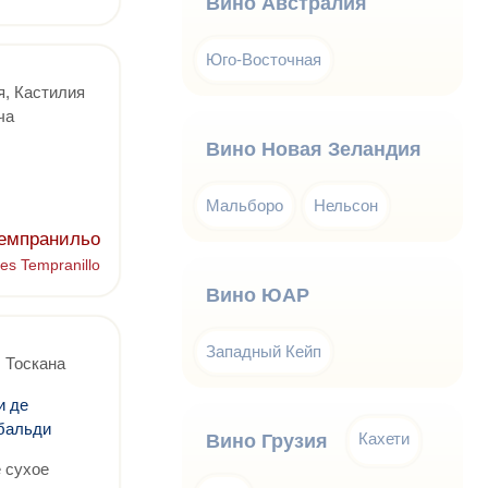
Вино Австралия
Юго-Восточная
, Кастилия
ча
Вино Новая Зеландия
Мальборо
Нельсон
Темпранильо
es Tempranillo
Вино ЮАР
Западный Кейп
 Тоскана
и де
бальди
Кахети
Вино Грузия
 сухое