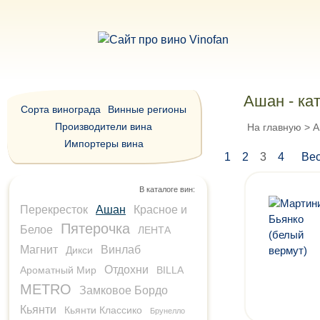
Ашан - ка
Сорта винограда
Винные регионы
Производители вина
На главную
>
А
Импортеры вина
1
2
3
4
Вес
В каталоге вин:
Перекресток
Ашан
Красное и
Пятерочка
Белое
ЛЕНТА
Магнит
Винлаб
Дикси
Отдохни
Ароматный Мир
BILLA
METRO
Замковое Бордо
Кьянти
Кьянти Классико
Брунелло