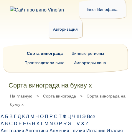
Блог Винофана
Авторизация
Сорта винограда
Винные регионы
Производители вина
Импортеры вина
Сорта винограда на букву x
На главную
>
Сорта винограда
>
Сорта винограда на
букву x
А
Б
В
Г
Д
К
Л
М
Н
О
П
Р
С
Т
Ф
Ц
Ч
Ш
Э
Все
A
B
C
D
E
F
G
H
K
L
M
N
O
P
R
S
T
V
X
Z
Австралия
Аргентина
Армения
Грузия
Испания
Италия