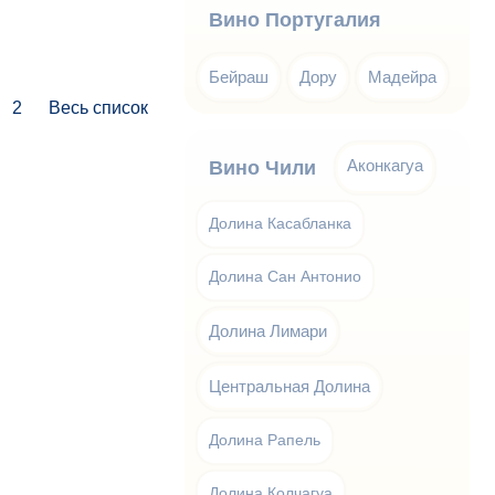
Вино Португалия
Бейраш
Дору
Мадейра
1
2
Весь список
Аконкагуа
Вино Чили
Долина Касабланка
Долина Сан Антонио
Долина Лимари
Центральная Долина
Долина Рапель
Долина Колчагуа