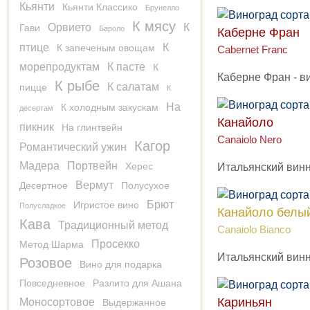
Кьянти
Кьянти Классико
Брунелло
К мясу
Орвието
К
Гави
Бароло
Каберне Фран
птице
К
К запеченым овощам
Cabernet Franc
морепродуктам
К пасте
К
Каберне Фран - в
К рыбе
К салатам
пицце
К
На
К холодным закускам
десертам
Канайоло
пикник
На глинтвейн
Canaiolo Nero
Кагор
Романтический ужин
Мадера
Портвейн
Херес
Итальянский винн
Вермут
Десертное
Полусухое
Брют
Игристое вино
Полусладкое
Канайоло белы
Кава
Традиционный метод
Canaiolo Bianco
Просекко
Метод Шарма
Итальянский винн
Розовое
Вино для подарка
Повседневное
Разлито для Ашана
Кариньян
Моносортовое
Выдержанное