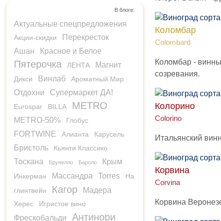
В блоге:
Актуальные спецпредложения
Коломбар
Перекресток
Акции-скидки
Colombard
Ашан
Красное и Белое
Коломбар - винны
Пятерочка
Магнит
ЛЕНТА
созревания.
Винлаб
Дикси
Ароматный Мир
Отдохни
Супермаркет ДА!
METRO
Колорино
Eurospar
BILLA
Colorino
METRO-50%
Глобус
FORTWINE
Алианта
Карусель
Итальянский винн
Бристоль
Кьянти Классико
Тоскана
Крым
Брунелло
Бароло
Корвина
Массандра
Torres
Инкерман
На
Corvina
Кагор
Мадера
глинтвейн
Корвина Веронезе
Херес
Игристое вино
Антинори
Фрескобальди