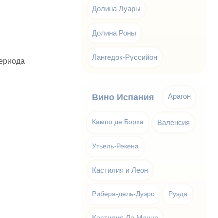
Долина Луары
Долина Роны
Лангедок-Руссийон
периода
Арагон
Вино Испания
Кампо де Борха
Валенсия
Утьель-Рекена
Кастилия и Леон
Рибера-дель-Дуэро
Руэда
Кастилия Ла Манча