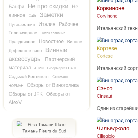
Не про скидки
Банфи
Не
Корвиноне
Заметки
винное
Corvinone
Сайт
Италия
Рабочее
Путешествия
Итальянский техн
Телевизорное
Поток сознания
Новостное
Праздничное
Винное
Кортезе
Винные
Дефектное вино
Cortese
аксессуары
Партнерский
материал
Итальянский сорт 
АЛМИ
Гипермаркет НАШ
Седьмой Континент
Стокманн
Обзоры от Виноголика
НОРМАН
Сэнсо
Обзоры от JFK
Обзоры от
Cinsaut
AlexV
Один из старейши
Чильеджоло
Ciliegiolo