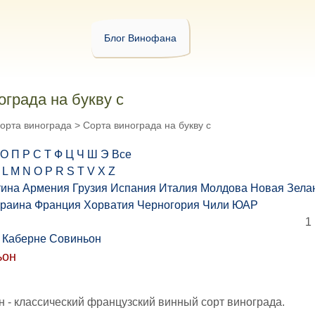
Блог Винофана
ограда на букву c
орта винограда
>
Сорта винограда на букву c
О
П
Р
С
Т
Ф
Ц
Ч
Ш
Э
Все
L
M
N
O
P
R
S
T
V
X
Z
тина
Армения
Грузия
Испания
Италия
Молдова
Новая Зела
краина
Франция
Хорватия
Черногория
Чили
ЮАР
ьон
 - классический французский винный сорт винограда.