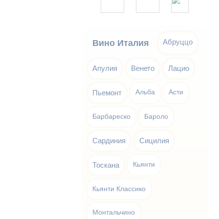
Абруццо
Вино Италия
Апулия
Венето
Лацио
Пьемонт
Альба
Асти
Барбареско
Бароло
Сардиния
Сицилия
Тоскана
Кьянти
Кьянти Классико
Монтальчино