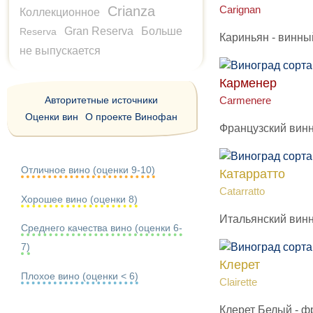
Crianza
Carignan
Коллекционное
Gran Reserva
Больше
Reserva
Кариньян - винны
не выпускается
Карменер
Авторитетные источники
Carmenere
Оценки вин
О проекте Винофан
Французский винн
Отличное вино (оценки 9-10)
Катарратто
Catarratto
Хорошее вино (оценки 8)
Итальянский винн
Среднего качества вино (оценки 6-
7)
Клерет
Плохое вино (оценки < 6)
Clairette
Клерет Белый - ф