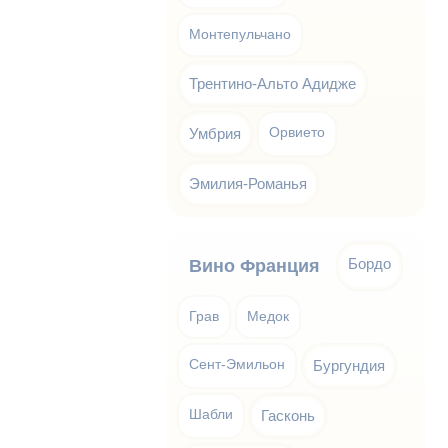
Монтепульчано
Трентино-Альто Адидже
Умбрия
Орвието
Эмилия-Романья
Бордо
Вино Франция
Грав
Медок
Сент-Эмильон
Бургундия
Шабли
Гасконь