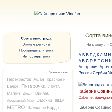
Сорта вин
Сорта винограда
Винные регионы
На главную
>
С
Производители вина
А
Б
В
Г
Д
К
Л
М
Н
Импортеры вина
A
B
C
D
E
F
G
H
K
Австралия
Арген
В каталоге вин:
Россия
Сербия
У
Перекресток
Ашан
Красное и
Пятерочка
Белое
ЛЕНТА
Каберне Совин
Магнит
Винлаб
Дикси
Cabernet Sauvignon
Отдохни
Ароматный Мир
BILLA
METRO
Каберне Совиньон
Замковое Бордо