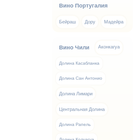
Вино Португалия
Бейраш
Дору
Мадейра
Аконкагуа
Вино Чили
Долина Касабланка
Долина Сан Антонио
Долина Лимари
Центральная Долина
Долина Рапель
Долина Колчагуа