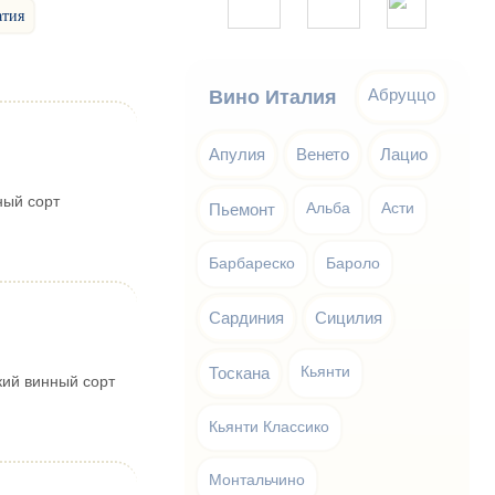
атия
Абруццо
Вино Италия
Апулия
Венето
Лацио
ный сорт
Пьемонт
Альба
Асти
Барбареско
Бароло
Сардиния
Сицилия
Тоскана
Кьянти
кий винный сорт
Кьянти Классико
Монтальчино