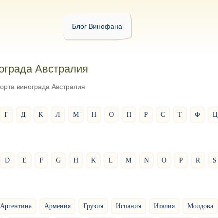
Блог Винофана
ограда Австралия
орта винограда Австралия
Г
Д
К
Л
М
Н
О
П
Р
С
Т
Ф
Ц
D
E
F
G
H
K
L
M
N
O
P
R
S
Аргентина
Армения
Грузия
Испания
Италия
Молдова