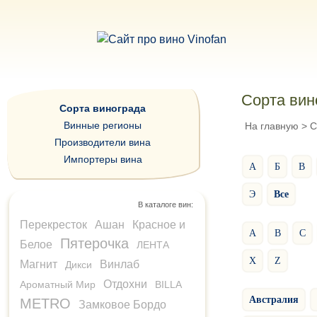
Сорта вин
Сорта винограда
Винные регионы
На главную
>
С
Производители вина
Импортеры вина
А
Б
В
Э
Все
В каталоге вин:
Перекресток
Ашан
Красное и
A
B
C
Пятерочка
Белое
ЛЕНТА
X
Z
Магнит
Винлаб
Дикси
Отдохни
Ароматный Мир
BILLA
Австралия
METRO
Замковое Бордо