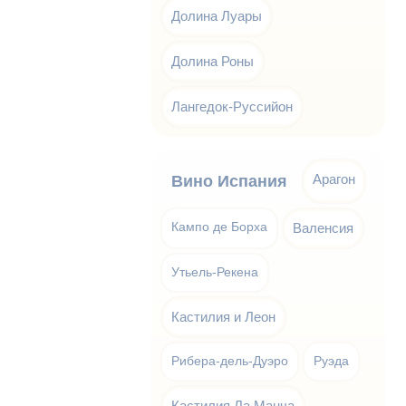
Долина Луары
Долина Роны
Лангедок-Руссийон
Арагон
Вино Испания
Кампо де Борха
Валенсия
Утьель-Рекена
Кастилия и Леон
Рибера-дель-Дуэро
Руэда
Кастилия Ла Манча