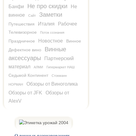
Не про скидки
Банфи
Не
Заметки
винное
Сайт
Италия
Рабочее
Путешествия
Телевизорное
Поток сознания
Новостное
Праздничное
Винное
Винные
Дефектное вино
аксессуары
Партнерский
материал
АЛМИ
Гипермаркет НАШ
Седьмой Континент
Стокманн
Обзоры от Виноголика
НОРМАН
Обзоры от JFK
Обзоры от
AlexV
О винных разочарованиях