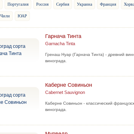
Португалия
Россия
Сербия
Украина
Франция
Хорв
Чили
ЮАР
Гарнача Тинта
Garnacha Tinta
Гренаш Нуар (Гарнача Тинта) - древний вин
винограда.
Каберне Совиньон
Cabernet Sauvignon
Каберне Совиньон - классический французс
винограда.
Мурведр