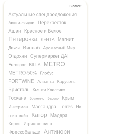
В блоге:
Актуальные спецпредложения
Перекресток
Акции-скидки
Ашан
Красное и Белое
Пятерочка
Магнит
ЛЕНТА
Винлаб
Дикси
Ароматный Мир
Отдохни
Супермаркет ДА!
METRO
Eurospar
BILLA
METRO-50%
Глобус
FORTWINE
Алианта
Карусель
Бристоль
Кьянти Классико
Тоскана
Крым
Брунелло
Бароло
Массандра
Torres
Инкерман
На
Кагор
Мадера
глинтвейн
Херес
Игристое вино
Антинори
Фрескобальди