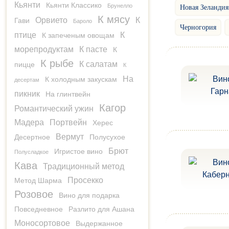
Кьянти
Кьянти Классико
Брунелло
Новая Зеландия
К мясу
Орвието
К
Гави
Бароло
Черногория
птице
К
К запеченым овощам
морепродуктам
К пасте
К
К рыбе
К салатам
пицце
К
На
К холодным закускам
десертам
пикник
На глинтвейн
Кагор
Романтический ужин
Мадера
Портвейн
Херес
Вермут
Десертное
Полусухое
Брют
Игристое вино
Полусладкое
Кава
Традиционный метод
Просекко
Метод Шарма
Розовое
Вино для подарка
Повседневное
Разлито для Ашана
Моносортовое
Выдержанное