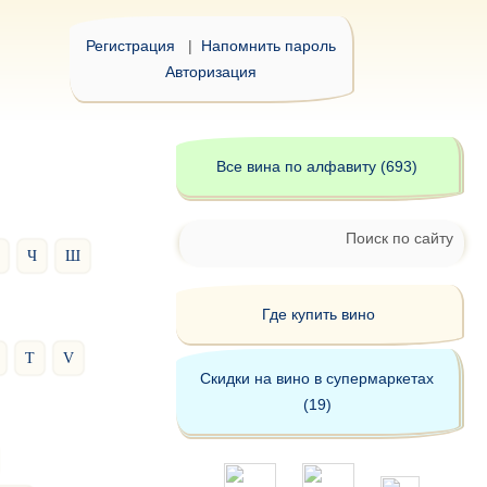
Регистрация
|
Напомнить пароль
Авторизация
Все вина по алфавиту (693)
Поиск по сайту
Ч
Ш
Где купить вино
T
V
Скидки на вино в супермаркетах
(19)