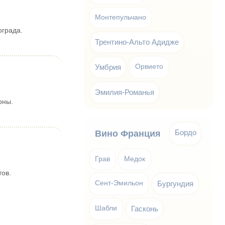
Монтепульчано
ограда.
Трентино-Альто Адидже
Умбрия
Орвието
Эмилия-Романья
оны.
Бордо
Вино Франция
Грав
Медок
тов.
Сент-Эмильон
Бургундия
Шабли
Гасконь