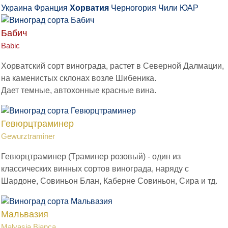
Украина
Франция
Хорватия
Черногория
Чили
ЮАР
Бабич
Babic
Хорватский сорт винограда, растет в Северной Далмации,
на каменистых склонах возле Шибеника.
Дает темные, автохонные красные вина.
Гевюрцтраминер
Gewurztraminer
Гевюрцтраминер (Траминер розовый) - один из
классических винных сортов винограда, наряду с
Шардоне, Совиньон Блан, Каберне Совиньон, Сира и тд.
Мальвазия
Malvasia Bianca