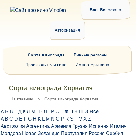
Блог Винофана
Авторизация
Сорта винограда
Винные регионы
Производители вина
Импортеры вина
Сорта винограда Хорватия
На главную
>
Сорта винограда Хорватия
А
Б
В
Г
Д
К
Л
М
Н
О
П
Р
С
Т
Ф
Ц
Ч
Ш
Э
Все
A
B
C
D
E
F
G
H
K
L
M
N
O
P
R
S
T
V
X
Z
Австралия
Аргентина
Армения
Грузия
Испания
Италия
Молдова
Новая Зеландия
Португалия
Россия
Сербия