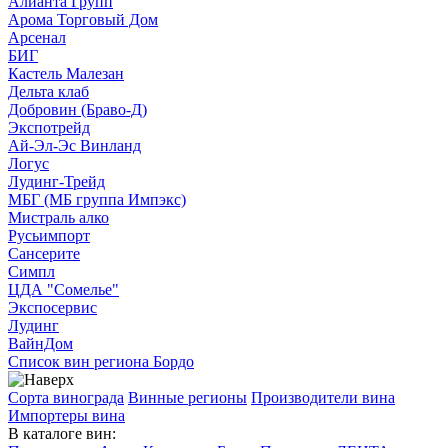
Алианта Групп
Арома Торговый Дом
Арсенал
БИГ
Кастель Малезан
Дельта клаб
Добровин (Браво-Д)
Экспотрейд
Ай-Эл-Эс Винланд
Логус
Лудинг-Трейд
МБГ (МБ группа Импэкс)
Мистраль алко
Русьимпорт
Сансерите
Симпл
ЦДА "Сомелье"
Экспосервис
Лудинг
ВайнДом
Список вин региона Бордо
Сорта винограда
Винные регионы
Производители вина
Импортеры вина
В каталоге вин: