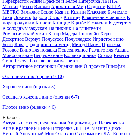
Перекресток
Ашан
Красное и Белое
Пятерочка
ЛЕНТА
Магнит
Дикси
Винлаб
Ароматный Мир
Отдохни
BILLA
METRO
Замковое Бордо
Кьянти
Кьянти Классико
Брунелло
Гави
Орвието
Бароло
К мясу
К птице
К запеченым овощам
К
морепродуктам
К пасте
К пицце
К рыбе
К салатам
К десертам
К холодным закускам
На пикник
На глинтвейн
Романтический ужин
Кагор
Мадера
Портвейн
Херес
Десертное
Вермут
Полусухое
Полусладкое
Игристое вино
Брют
Кава
Традиционный метод
Метод Шарма
Просекко
Розовое
Вино для подарка
Повседневное
Разлито для Ашана
Моносортовое
Выдержанное
Коллекционное
Crianza
Reserva
Gran Reserva
Больше не выпускается
Авторитетные источники
Оценки вин
О проекте Винофан
Отличное вино (оценки 9-10)
Хорошее вино (оценки 8)
Среднего качества вино (оценки 6-7)
Плохое вино (оценки < 6)
В блоге:
Актуальные спецпредложения
Акции-скидки
Перекресток
Ашан
Красное и Белое
Пятерочка
ЛЕНТА
Магнит
Дикси
Винлаб
Ароматный Мир
Отдохни
Супермаркет ДА!
Eurospar