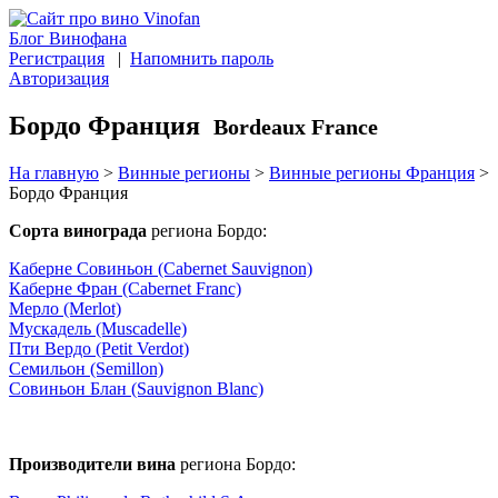
Блог Винофана
Регистрация
|
Напомнить пароль
Авторизация
Бордо Франция
Bordeaux France
На главную
>
Винные регионы
>
Винные регионы Франция
>
Бордо Франция
Сорта винограда
региона Бордо:
Каберне Совиньон (Cabernet Sauvignon)
Каберне Фран (Cabernet Franc)
Мерло (Merlot)
Мускадель (Muscadelle)
Пти Вердо (Petit Verdot)
Семильон (Semillon)
Совиньон Блан (Sauvignon Blanc)
Производители вина
региона Бордо: