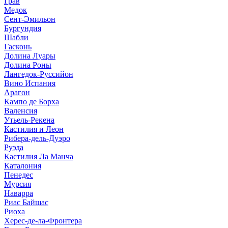
Грав
Медок
Сент-Эмильон
Бургундия
Шабли
Гасконь
Долина Луары
Долина Роны
Лангедок-Руссийон
Вино Испания
Арагон
Кампо де Борха
Валенсия
Утьель-Рекена
Кастилия и Леон
Рибера-дель-Дуэро
Руэда
Кастилия Ла Манча
Каталония
Пенедес
Мурсия
Наварра
Риас Байшас
Риоха
Херес-де-ла-Фронтера