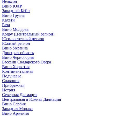
Нельсон
Вино ЮАР
Западный Кейп
Вино Грузия
Кахети
Рача
Вино Молдова
Кодру (Центральный регион)
Юго-восточный регион
Южный регион
Вино Украина
Донецкая область
Вино Черногория
Бассейн Скадарского Озера
Вино Хорватия
Континентальная
Подунавье
Славония
Прибрежная
Истрия
Северная Далмация
Центральная и Южная Далмация
Вино Сербия
Западная Морава
Вино Армения