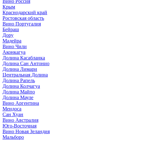
Вино Россия
Крым
Краснодарский край
Ростовская область
Вино Португалия
Бейраш
Дору
Мадейра
Вино Чили
Аконкагуа
Долина Касабланка
Долина Сан Антонио
Долина Лимари
Центральная Долина
Долина Рапель
Долина Колчагуа
Долина Майпо
Долина Мауле
Вино Аргентина
Мендоса
Сан Хуан
Вино Австралия
Юго-Восточная
Вино Новая Зеландия
Мальборо