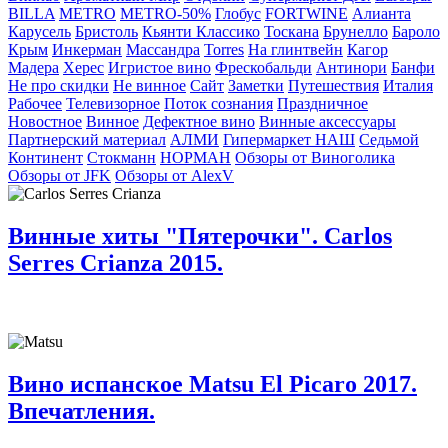
BILLA
METRO
METRO-50%
Глобус
FORTWINE
Алианта
Карусель
Бристоль
Кьянти Классико
Тоскана
Брунелло
Бароло
Крым
Инкерман
Массандра
Torres
На глинтвейн
Кагор
Мадера
Херес
Игристое вино
Фрескобальди
Антинори
Банфи
Не про скидки
Не винное
Сайт
Заметки
Путешествия
Италия
Рабочее
Телевизорное
Поток сознания
Праздничное
Новостное
Винное
Дефектное вино
Винные аксессуары
Партнерский материал
АЛМИ
Гипермаркет НАШ
Седьмой
Континент
Стокманн
НОРМАН
Обзоры от Виноголика
Обзоры от JFK
Обзоры от AlexV
Винные хиты "Пятерочки". Carlos
Serres Crianza 2015.
Вино испанское Matsu El Picaro 2017.
Впечатления.