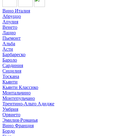
Вино Италия
Абруццо
Апулия
Венето
Лацио
Пьемонт
Альба
Асти
Барбареско
Бароло
Сардиния
Сицилия
Тоскана
Кьянти
Кьянти Классико
Монтальчино
Монтепульчано
Трентино-Альто Адидже
Умбрия
Орвието
Эмилия-Романья
Вино Франция
Бордо