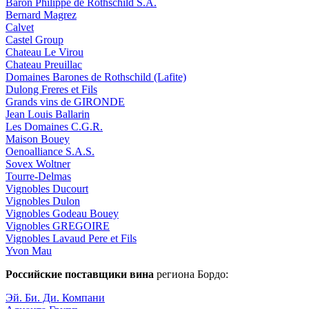
Baron Philippe de Rothschild S.A.
Bernard Magrez
Calvet
Castel Group
Chateau Le Virou
Chateau Preuillac
Domaines Barones de Rothschild (Lafite)
Dulong Freres et Fils
Grands vins de GIRONDE
Jean Louis Ballarin
Les Domaines C.G.R.
Maison Bouey
Oenoalliance S.A.S.
Sovex Woltner
Tourre-Delmas
Vignobles Ducourt
Vignobles Dulon
Vignobles Godeau Bouey
Vignobles GREGOIRE
Vignobles Lavaud Pere et Fils
Yvon Mau
Российские поставщики вина
региона Бордо:
Эй. Би. Ди. Компани