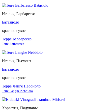
Италия, Барбареско
Батазиоло
красное сухое
Терре Барбареско
Terre Barbaresco
Италия, Пьемонт
Батазиоло
красное сухое
Терре Ланге Неббиоло
Terre Langhe Nebbiolo
Хорватия, Подунавье