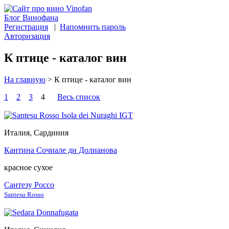
Блог Винофана
Регистрация
|
Напомнить пароль
Авторизация
К птице - каталог вин
На главную
>
К птице - каталог вин
1
2
3
4
Весь список
Италия, Сардиния
Кантина Сочиале ди Долианова
красное сухое
Сантезу Россо
Santesu Rosso