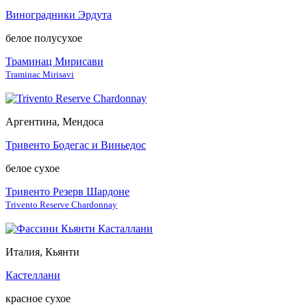
Виноградники Эрдута
белое полусухое
Траминац Мирисави
Traminac Mirisavi
Аргентина, Мендоса
Тривенто Бодегас и Виньедос
белое сухое
Тривенто Резерв Шардоне
Trivento Reserve Chardonnay
Италия, Кьянти
Кастеллани
красное сухое