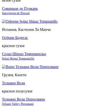
белое сухое
Совиньон де Пуркарь
Sauvignon de Purcari
Испания, Кастилия Ла Манча
Осборн Бодегас
красное сухое
Солаз Шираз Темпранильо
Solaz Shiraz Tempranillo
Грузия, Кахети
Телиани Вели
красное полусухое
Телиани Вели Пиросмани
Teliani Valley Pirosmani