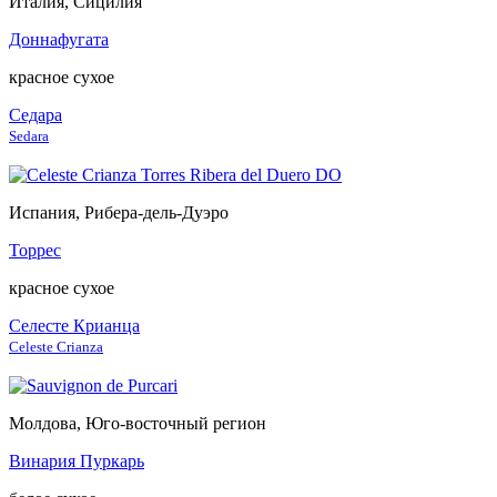
Италия, Сицилия
Доннафугата
красное сухое
Седара
Sedara
Испания, Рибера-дель-Дуэро
Торрес
красное сухое
Селесте Крианца
Celeste Crianza
Молдова, Юго-восточный регион
Винария Пуркарь