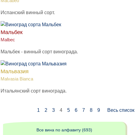
Macabeo
Испанский винный сорт.
Мальбек
Malbec
Мальбек - винный сорт винограда.
Мальвазия
Malvasia Bianca
Итальянский сорт винограда.
1
2
3
4
5
6
7
8
9
Весь список
Все вина по алфавиту (693)