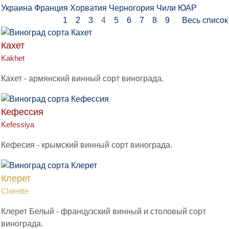
Украина
Франция
Хорватия
Черногория
Чили
ЮАР
1
2
3
4
5
6
7
8
9
Весь список
Кахет
Kakhet
Кахет - армянский винный сорт винограда.
Кефессия
Kefessiya
Кефесия - крымский винный сорт винограда.
Клерет
Clairette
Клерет Белый - французский винный и столовый сорт
винограда.