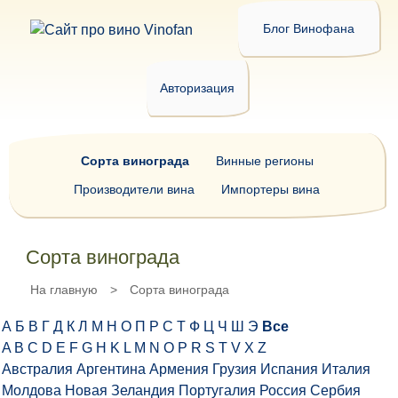
Блог Винофана
Авторизация
Сорта винограда
Винные регионы
Производители вина
Импортеры вина
Сорта винограда
На главную
>
Сорта винограда
А
Б
В
Г
Д
К
Л
М
Н
О
П
Р
С
Т
Ф
Ц
Ч
Ш
Э
Все
A
B
C
D
E
F
G
H
K
L
M
N
O
P
R
S
T
V
X
Z
Австралия
Аргентина
Армения
Грузия
Испания
Италия
Молдова
Новая Зеландия
Португалия
Россия
Сербия