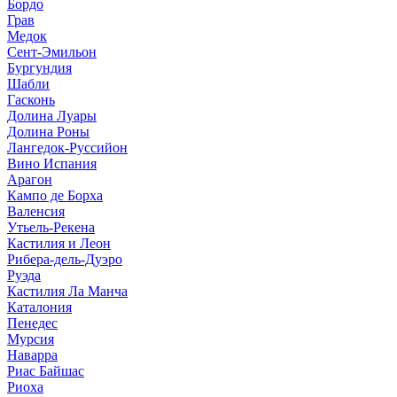
Бордо
Грав
Медок
Сент-Эмильон
Бургундия
Шабли
Гасконь
Долина Луары
Долина Роны
Лангедок-Руссийон
Вино Испания
Арагон
Кампо де Борха
Валенсия
Утьель-Рекена
Кастилия и Леон
Рибера-дель-Дуэро
Руэда
Кастилия Ла Манча
Каталония
Пенедес
Мурсия
Наварра
Риас Байшас
Риоха