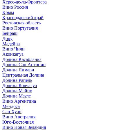
Херес-де-ла-Фронтера
Вино Россия
Крым
Краснодарский край
Ростовская область
Вино Португалия
Бейраш
Дору
Мадейра
Вино Чили
Аконкагуа
Долина Касабланка
Долина Сан Антонио
Долина Лимари
Центральная Долина
Долина Рапель
Долина Колчагуа
Долина Майпо
Долина Мауле
Вино Аргентина
Мендоса
Сан Хуан
Вино Австралия
Юго-Восточная
Вино Новая Зеландия