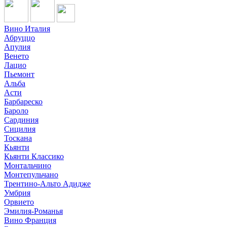
Вино Италия
Абруццо
Апулия
Венето
Лацио
Пьемонт
Альба
Асти
Барбареско
Бароло
Сардиния
Сицилия
Тоскана
Кьянти
Кьянти Классико
Монтальчино
Монтепульчано
Трентино-Альто Адидже
Умбрия
Орвието
Эмилия-Романья
Вино Франция