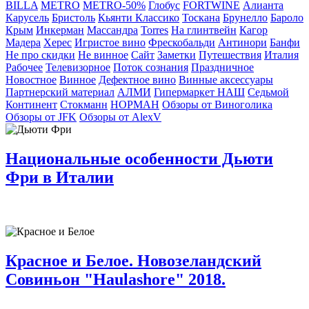
BILLA
METRO
METRO-50%
Глобус
FORTWINE
Алианта
Карусель
Бристоль
Кьянти Классико
Тоскана
Брунелло
Бароло
Крым
Инкерман
Массандра
Torres
На глинтвейн
Кагор
Мадера
Херес
Игристое вино
Фрескобальди
Антинори
Банфи
Не про скидки
Не винное
Сайт
Заметки
Путешествия
Италия
Рабочее
Телевизорное
Поток сознания
Праздничное
Новостное
Винное
Дефектное вино
Винные аксессуары
Партнерский материал
АЛМИ
Гипермаркет НАШ
Седьмой
Континент
Стокманн
НОРМАН
Обзоры от Виноголика
Обзоры от JFK
Обзоры от AlexV
Национальные особенности Дьюти
Фри в Италии
Красное и Белое. Новозеландский
Совиньон "Haulashore" 2018.