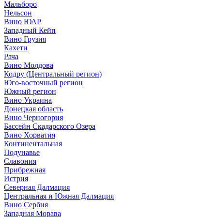
Мальборо
Нельсон
Вино ЮАР
Западный Кейп
Вино Грузия
Кахети
Рача
Вино Молдова
Кодру (Центральный регион)
Юго-восточный регион
Южный регион
Вино Украина
Донецкая область
Вино Черногория
Бассейн Скадарского Озера
Вино Хорватия
Континентальная
Подунавье
Славония
Прибрежная
Истрия
Северная Далмация
Центральная и Южная Далмация
Вино Сербия
Западная Морава