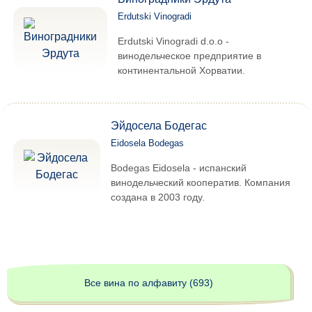
Erdutski Vinogradi
Erdutski Vinogradi d.o.o -
винодельческое предприятие в
континентальной Хорватии.
Эйдосела Бодегас
Eidosela Bodegas
Bodegas Eidosela - испанский
винодельческий кооператив. Компания
создана в 2003 году.
Все вина по алфавиту (693)