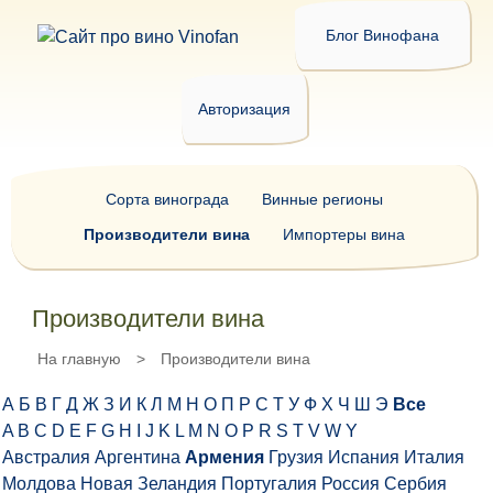
Блог Винофана
Авторизация
Сорта винограда
Винные регионы
Производители вина
Импортеры вина
Производители вина
На главную
>
Производители вина
А
Б
В
Г
Д
Ж
З
И
К
Л
М
Н
О
П
Р
С
Т
У
Ф
Х
Ч
Ш
Э
Все
A
B
C
D
E
F
G
H
I
J
K
L
M
N
O
P
R
S
T
V
W
Y
Австралия
Аргентина
Армения
Грузия
Испания
Италия
Молдова
Новая Зеландия
Португалия
Россия
Сербия