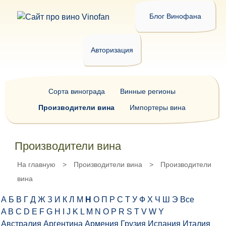
Блог Винофана
Авторизация
Сорта винограда
Винные регионы
Производители вина
Импортеры вина
Производители вина
На главную
>
Производители вина
>
Производители
вина
А
Б
В
Г
Д
Ж
З
И
К
Л
М
Н
О
П
Р
С
Т
У
Ф
Х
Ч
Ш
Э
Все
A
B
C
D
E
F
G
H
I
J
K
L
M
N
O
P
R
S
T
V
W
Y
Австралия
Аргентина
Армения
Грузия
Испания
Италия