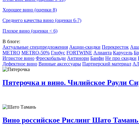
Хорошее вино (оценки 8)
Среднего качества вино (оценки 6-7)
Плохое вино (оценки < 6)
В блоге:
Актуальные спецпредложения
Акции-скидки
Перекресток
Аш
METRO
METRO-50%
Глобус
FORTWINE
Алианта
Карусель
Бр
Игристое вино
Фрескобальди
Антинори
Банфи
Не про скидки
Дефектное вино
Винные аксессуары
Партнерский материал
А
Пятерочка и вино. Чилийское Раули Сир
Вино российское Рислинг Шато Тамань 