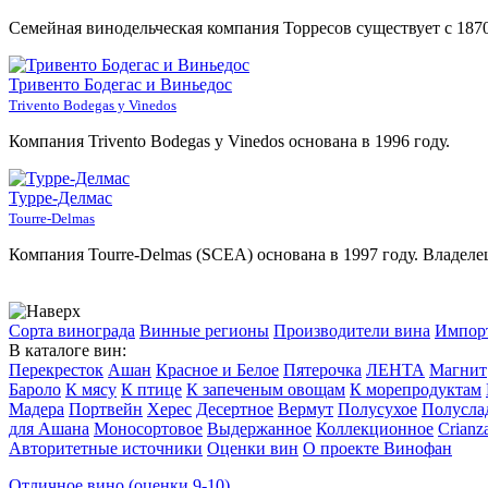
Семейная винодельческая компания Торресов существует с 1870
Тривенто Бодегас и Виньедос
Trivento Bodegas y Vinedos
Компания Trivento Bodegas y Vinedos основана в 1996 году.
Турре-Делмас
Tourre-Delmas
Компания Tourre-Delmas (SCEA) основана в 1997 году. Владелец 
Сорта винограда
Винные регионы
Производители вина
Импор
В каталоге вин:
Перекресток
Ашан
Красное и Белое
Пятерочка
ЛЕНТА
Магнит
Бароло
К мясу
К птице
К запеченым овощам
К морепродуктам
Мадера
Портвейн
Херес
Десертное
Вермут
Полусухое
Полусла
для Ашана
Моносортовое
Выдержанное
Коллекционное
Crianz
Авторитетные источники
Оценки вин
О проекте Винофан
Отличное вино (оценки 9-10)