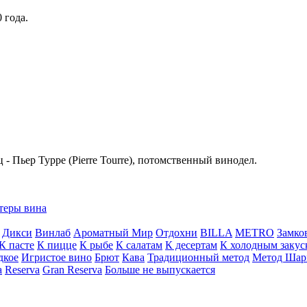
 года.
- Пьер Турре (Pierre Tourre), потомственный винодел.
теры вина
Дикси
Винлаб
Ароматный Мир
Отдохни
BILLA
METRO
Замко
К пасте
К пицце
К рыбе
К салатам
К десертам
К холодным закус
дкое
Игристое вино
Брют
Кава
Традиционный метод
Метод Шар
a
Reserva
Gran Reserva
Больше не выпускается