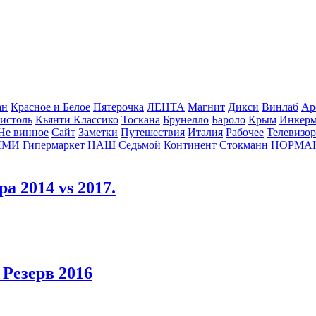
ан
Красное и Белое
Пятерочка
ЛЕНТА
Магнит
Дикси
Винлаб
Ар
истоль
Кьянти Классико
Тоскана
Брунелло
Бароло
Крым
Инкер
Не винное
Сайт
Заметки
Путешествия
Италия
Рабочее
Телевизо
ЛМИ
Гипермаркет НАШ
Седьмой Континент
Стокманн
НОРМА
а 2014 vs 2017.
Резерв 2016