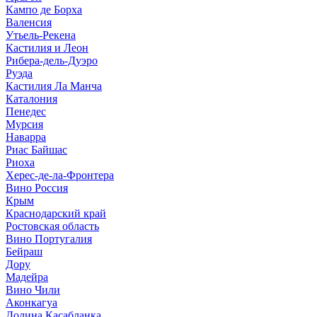
Кампо де Борха
Валенсия
Утьель-Рекена
Кастилия и Леон
Рибера-дель-Дуэро
Руэда
Кастилия Ла Манча
Каталония
Пенедес
Мурсия
Наварра
Риас Байшас
Риоха
Херес-де-ла-Фронтера
Вино Россия
Крым
Краснодарский край
Ростовская область
Вино Португалия
Бейраш
Дору
Мадейра
Вино Чили
Аконкагуа
Долина Касабланка