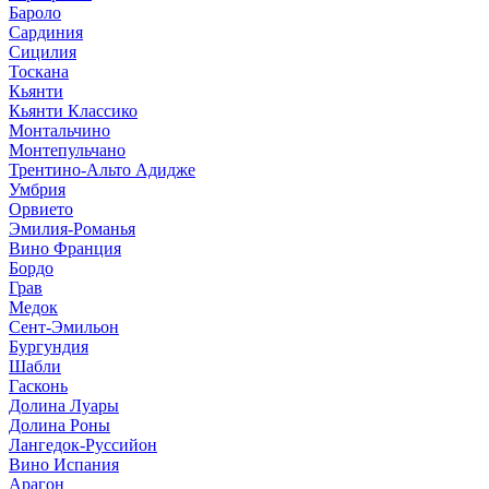
Бароло
Сардиния
Сицилия
Тоскана
Кьянти
Кьянти Классико
Монтальчино
Монтепульчано
Трентино-Альто Адидже
Умбрия
Орвието
Эмилия-Романья
Вино Франция
Бордо
Грав
Медок
Сент-Эмильон
Бургундия
Шабли
Гасконь
Долина Луары
Долина Роны
Лангедок-Руссийон
Вино Испания
Арагон