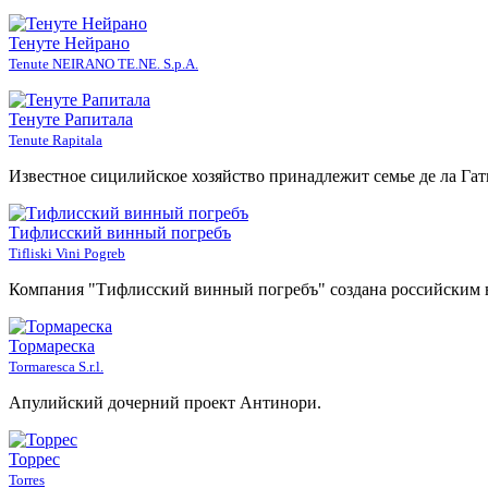
Тенуте Нейрано
Tenute NEIRANO TE.NE. S.p.A.
Тенуте Рапитала
Tenute Rapitala
Известное сицилийское хозяйство принадлежит семье де ла Гати
Тифлисский винный погребъ
Tifliski Vini Pogreb
Компания "Тифлисский винный погребъ" создана российским 
Тормареска
Tormaresca S.r.l.
Апулийский дочерний проект Антинори.
Торрес
Torres