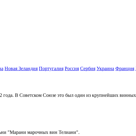
ва
Новая Зеландия
Португалия
Россия
Сербия
Украина
Франция
62 года. В Советском Союзе это был один из крупнейших винны
льни "Марани марочных вин Телиани".