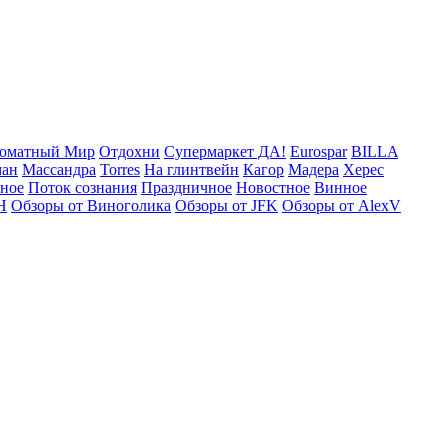
оматный Мир
Отдохни
Супермаркет ДА!
Eurospar
BILLA
ман
Массандра
Torres
На глинтвейн
Кагор
Мадера
Херес
рное
Поток сознания
Праздничное
Новостное
Винное
Н
Обзоры от Виноголика
Обзоры от JFK
Обзоры от AlexV