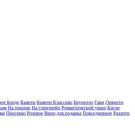
вое Бордо
Кьянти
Кьянти Классико
Брунелло
Гави
Орвието
кам
На пикник
На глинтвейн
Романтический ужин
Кагор
ма
Просекко
Розовое
Вино для подарка
Повседневное
Разлито