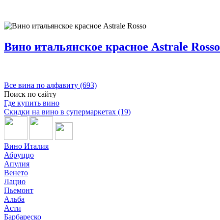
Вино итальянское красное Astrale Rosso
Все вина по алфавиту (693)
Поиск по сайту
Где купить вино
Скидки на вино в супермаркетах (19)
Вино Италия
Абруццо
Апулия
Венето
Лацио
Пьемонт
Альба
Асти
Барбареско