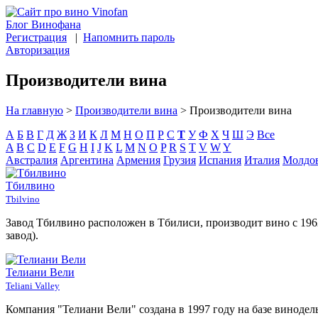
Блог Винофана
Регистрация
|
Напомнить пароль
Авторизация
Производители вина
На главную
>
Производители вина
>
Производители вина
А
Б
В
Г
Д
Ж
З
И
К
Л
М
Н
О
П
Р
С
Т
У
Ф
Х
Ч
Ш
Э
Все
A
B
C
D
E
F
G
H
I
J
K
L
M
N
O
P
R
S
T
V
W
Y
Австралия
Аргентина
Армения
Грузия
Испания
Италия
Молдо
Тбилвино
Tbilvino
Завод Тбилвино расположен в Тбилиси, производит вино с 19
завод).
Телиани Вели
Teliani Valley
Компания "Телиани Вели" создана в 1997 году на базе виноде