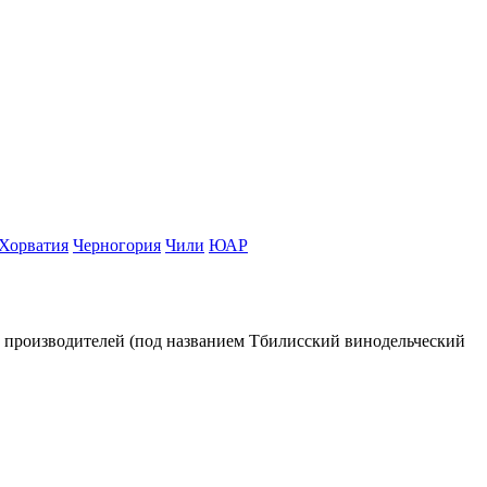
Хорватия
Черногория
Чили
ЮАР
х производителей (под названием Тбилисский винодельческий